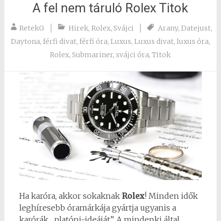
A fel nem táruló Rolex Titok
RetekG
Hirek
,
Rolex
,
Svájci
Arany
,
Datejust
,
Daytona
,
férfi divat
,
férfi óra
,
Luxus
,
Luxus divat
,
luxus óra
,
Rolex
,
Submariner
,
svájci óra
,
Titok
Ha karóra, akkor sokaknak
Rolex
! Minden idők
leghíresebb óramárkája gyártja ugyanis a
karórák „platóni-ideáját”. A mindenki által