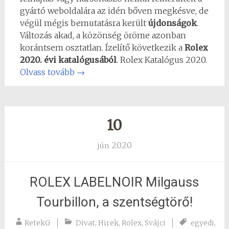
gyártó weboldalára az idén bőven megkésve, de
végül mégis bemutatásra került
újdonságok
.
Változás akad, a közönség öröme azonban
korántsem osztatlan. Ízelítő következik a
Rolex
2020. évi katalógusából
. Rolex Katalógus 2020.
Olvass tovább
→
10
2020
jún
ROLEX LABELNOIR Milgauss
Tourbillon, a szentségtörő!
RetekG
Divat
,
Hirek
,
Rolex
,
Svájci
egyedi
,