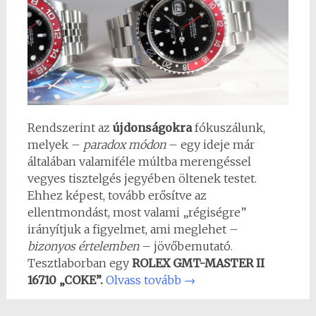
Rendszerint az
újdonságokra
fókuszálunk,
melyek –
paradox módon
– egy ideje már
általában valamiféle múltba merengéssel
vegyes tisztelgés jegyében öltenek testet.
Ehhez képest, tovább erősítve az
ellentmondást, most valami „régiségre”
irányítjuk a figyelmet, ami meglehet –
bizonyos értelemben
– jövőbemutató.
Tesztlaborban egy
ROLEX GMT-MASTER II
16710 „COKE”.
Olvass tovább
→