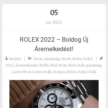
05
2022
jan
ROLEX 2022 – Boldog Új
Áremelkedést!
RetekG
Divat
,
Gazdaság
,
Hirek
,
Rolex
,
Svájci
2022
,
Áremelkedés
,
BUÉK
,
férfi divat
,
Férfi órák
,
gazdaság
,
Luxus divat
,
Luxus órák
,
óraipar
,
Rolex
,
Svájci órák