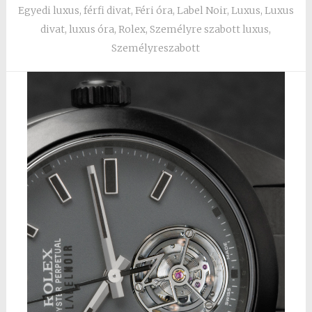
Egyedi luxus
,
férfi divat
,
Féri óra
,
Label Noir
,
Luxus
,
Luxus
divat
,
luxus óra
,
Rolex
,
Személyre szabott luxus
,
Személyreszabott