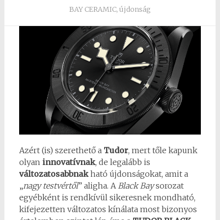
BAY CERAMIC
,
újdonság
Azért (is) szerethető a
Tudor
, mert tőle kapunk
olyan
innovatívnak
, de legalább is
változatosabbnak
ható újdonságokat, amit a
„
nagy testvértől
” aligha. A
Black Bay
sorozat
egyébként is rendkívül sikeresnek mondható,
kifejezetten változatos kínálata most bizonyos