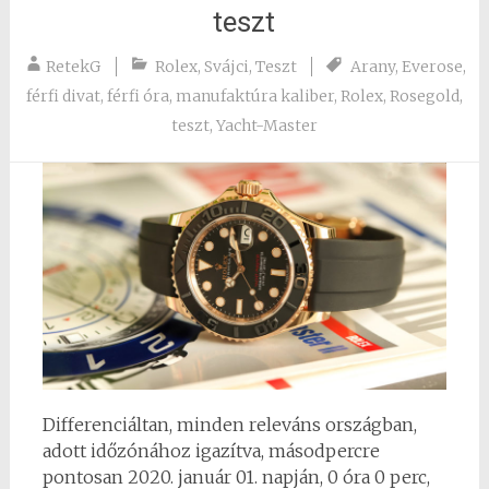
teszt
RetekG
Rolex
,
Svájci
,
Teszt
Arany
,
Everose
,
férfi divat
,
férfi óra
,
manufaktúra kaliber
,
Rolex
,
Rosegold
,
teszt
,
Yacht-Master
Differenciáltan, minden releváns országban,
adott időzónához igazítva, másodpercre
pontosan 2020. január 01. napján, 0 óra 0 perc,