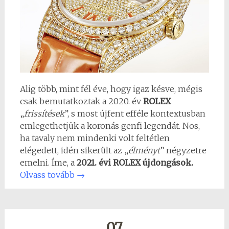
Alig több, mint fél éve, hogy igaz késve, mégis
csak bemutatkoztak a 2020. év
ROLEX
„
frissítések
”, s most újfent efféle kontextusban
emlegethetjük a koronás genfi legendát. Nos,
ha tavaly nem mindenki volt feltétlen
elégedett, idén sikerült az „
élményt
” négyzetre
emelni. Íme, a
2021. évi ROLEX újdongások.
Olvass tovább
→
07