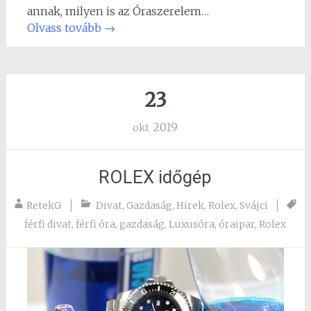
annak, milyen is az Óraszerelem…
Olvass tovább
→
23
2019
okt
ROLEX időgép
RetekG
Divat
,
Gazdaság
,
Hirek
,
Rolex
,
Svájci
férfi divat
,
férfi óra
,
gazdaság
,
Luxusóra
,
óraipar
,
Rolex