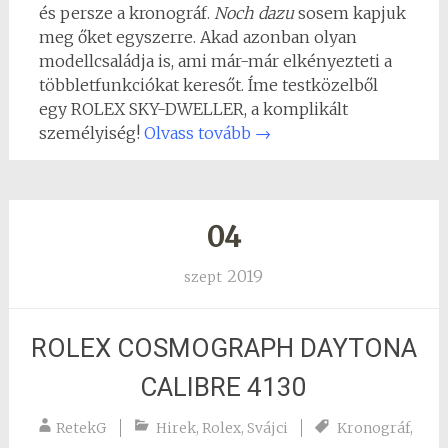
és persze a kronográf.
Noch dazu
sosem kapjuk
meg őket egyszerre. Akad azonban olyan
modellcsaládja is, ami már-már elkényezteti a
többletfunkciókat keresőt. Íme testközelből
egy ROLEX SKY-DWELLER, a komplikált
személyiség!
Olvass tovább
→
04
2019
szept
ROLEX COSMOGRAPH DAYTONA
CALIBRE 4130
RetekG
Hirek
,
Rolex
,
Svájci
Kronográf
,