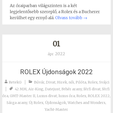
Az óraiparban világszinten is a két
legjelentősebb szereplő, a Rolex és a Bucherer
kerülhet egy ernyő alá.
Olvass tovább
→
01
2022
ápr
ROLEX Újdonságok 2022
RetekG
Búvár
,
Divat
,
Hirek
,
női
,
Pilóta
,
Rolex
,
Svájci
42 MM
,
Air-King
,
Datejust
,
Fehér arany
,
férfi divat
,
férfi
óra
,
GMT-Master II
,
Luxus divat
,
luxus óra
,
Rolex
,
ROLEX 2022
,
Sárga arany
,
Új Rolex
,
Újdonságok
,
Watches and Wonders
,
Yacht-Master