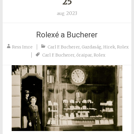
25
2023
aug
Rolexé a Bucherer
Ress Imre
Carl F. Bucherer
,
Gazdaság
,
Hirek
,
Rolex
Carl F. Bucherer
,
óraipar
,
Rolex