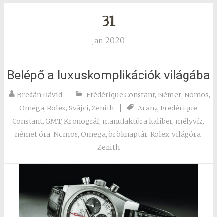
31
2020
jan
Belépő a luxuskomplikációk világába
Bredán Dávid
Frédérique Constant
,
Német
,
Nomos
,
Omega
,
Rolex
,
Svájci
,
Zenith
Arany
,
Frédérique
Constant
,
GMT
,
Kronográf
,
manufaktúra kaliber
,
mélyvíz
,
német óra
,
Nomos
,
Omega
,
öröknaptár
,
Rolex
,
világóra
,
Zenith