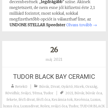
decemberének „
legdrágább
” színe. Akinek
megtetszett, de nem esne jól kifizetni érte 2,1
milliárd forintot, most sokkal, sokkal
megfizethetőbb opciót is választhat! Íme, az
UNDONE STELLAR Speedster
Olvass tovább
→
26
2021
máj
TUDOR BLACK BAY CERAMIC
RetekG
Búvár
,
Divat
,
Gyártó
,
Hirek
,
Ország
,
Rövidhír
,
Svájci
,
Téma
,
Tudor
2021
,
Búvár
,
búvár óra
,
fekete
,
férfi divat
,
férfi óra
,
Kerámia tok
,
Kerémia
,
Luxus
,
luxus óra
,
Luxusdivat
,
Rolex
,
svájci óra
,
Tudor
,
TUDOR BLACK