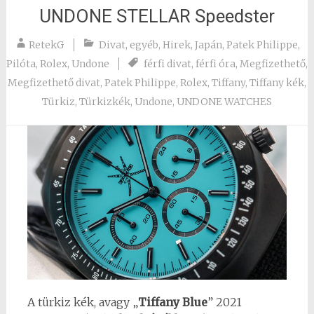
UNDONE STELLAR Speedster
RetekG
Divat
,
egyéb
,
Hirek
,
Japán
,
Patek Philippe
,
Pilóta
,
Rolex
,
Undone
férfi divat
,
férfi óra
,
Megfizethető
,
Megfizethető divat
,
Patek Philippe
,
Rolex
,
Tiffany
,
Tiffany kék
,
Türkiz
,
Türkizkék
,
Undone
,
UNDONE WATCHES
A türkiz kék, avagy „
Tiffany Blue
” 2021