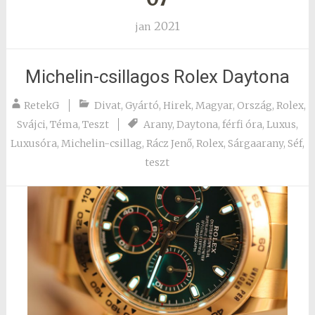
2021
jan
Michelin-csillagos Rolex Daytona
RetekG
Divat
,
Gyártó
,
Hirek
,
Magyar
,
Ország
,
Rolex
,
Svájci
,
Téma
,
Teszt
Arany
,
Daytona
,
férfi óra
,
Luxus
,
Luxusóra
,
Michelin-csillag
,
Rácz Jenő
,
Rolex
,
Sárgaarany
,
Séf
,
teszt