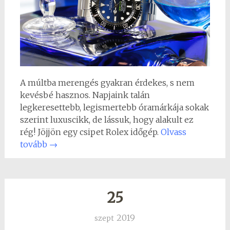
A múltba merengés gyakran érdekes, s nem
kevésbé hasznos. Napjaink talán
legkeresettebb, legismertebb óramárkája sokak
szerint luxuscikk, de lássuk, hogy alakult ez
rég! Jöjjön egy csipet Rolex időgép.
Olvass
tovább
→
25
2019
szept