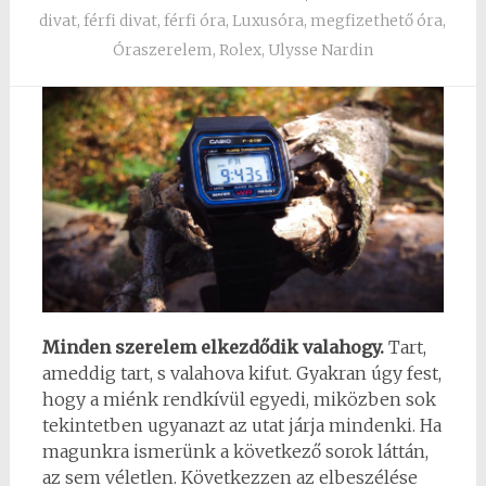
divat
,
férfi divat
,
férfi óra
,
Luxusóra
,
megfizethető óra
,
Óraszerelem
,
Rolex
,
Ulysse Nardin
Minden szerelem elkezdődik valahogy.
Tart,
ameddig tart, s valahova kifut. Gyakran úgy fest,
hogy a miénk rendkívül egyedi, miközben sok
tekintetben ugyanazt az utat járja mindenki. Ha
magunkra ismerünk a következő sorok láttán,
az sem véletlen. Következzen az elbeszélése