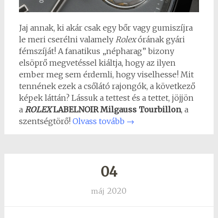
Jaj annak, ki akár csak egy bőr vagy gumiszíjra
le meri cserélni valamely
Rolex
órának gyári
fémszíját! A fanatikus „népharag” bizony
elsöprő megvetéssel kiáltja, hogy az ilyen
ember meg sem érdemli, hogy viselhesse! Mit
tennének ezek a csőlátó rajongók, a következő
képek láttán? Lássuk a tettest és a tettet, jöjjön
a
ROLEX
LABELNOIR Milgauss Tourbillon
, a
szentségtörő!
Olvass tovább
→
04
2020
máj