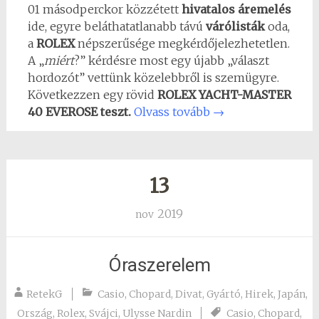
01 másodperckor közzétett
hivatalos
áremelés
ide, egyre beláthatatlanabb távú
várólisták
oda,
a
ROLEX
népszerűsége megkérdőjelezhetetlen.
A „
miért
?” kérdésre most egy újabb „választ
hordozót” vettünk közelebbről is szemügyre.
Következzen egy rövid
ROLEX YACHT-MASTER
40 EVEROSE teszt.
Olvass tovább
→
13
2019
nov
Óraszerelem
RetekG
Casio
,
Chopard
,
Divat
,
Gyártó
,
Hirek
,
Japán
,
Ország
,
Rolex
,
Svájci
,
Ulysse Nardin
Casio
,
Chopard
,