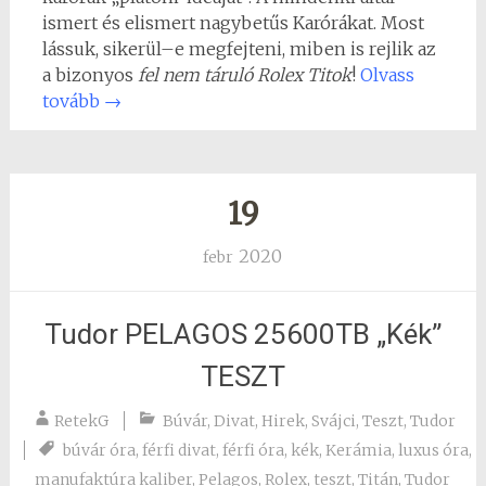
ismert és elismert nagybetűs Karórákat. Most
lássuk, sikerül–e megfejteni, miben is rejlik az
a bizonyos
fel nem táruló Rolex Titok
!
Olvass
tovább
→
19
2020
febr
Tudor PELAGOS 25600TB „Kék”
TESZT
RetekG
Búvár
,
Divat
,
Hirek
,
Svájci
,
Teszt
,
Tudor
búvár óra
,
férfi divat
,
férfi óra
,
kék
,
Kerámia
,
luxus óra
,
manufaktúra kaliber
,
Pelagos
,
Rolex
,
teszt
,
Titán
,
Tudor