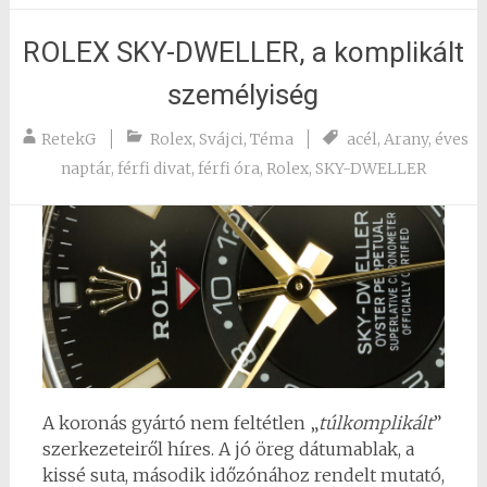
ROLEX SKY-DWELLER, a komplikált
személyiség
RetekG
Rolex
,
Svájci
,
Téma
acél
,
Arany
,
éves
naptár
,
férfi divat
,
férfi óra
,
Rolex
,
SKY-DWELLER
A koronás gyártó nem feltétlen „
túlkomplikált
”
szerkezeteiről híres. A jó öreg dátumablak, a
kissé suta, második időzónához rendelt mutató,