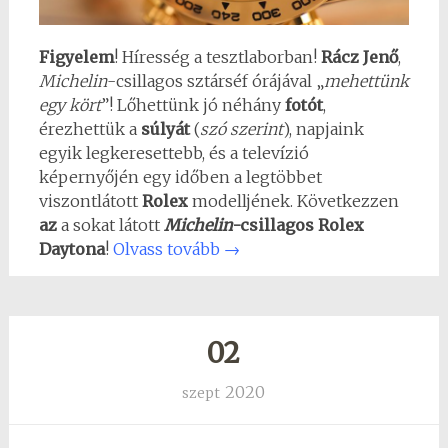
Figyelem
! Híresség a tesztlaborban!
Rácz Jenő
,
Michelin
-csillagos sztárséf órájával „
mehettünk
egy kört
”! Lőhettünk jó néhány
fotót
,
érezhettük a
súlyát
(
szó szerint
), napjaink
egyik legkeresettebb, és a televízió
képernyőjén egy időben a legtöbbet
viszontlátott
Rolex
modelljének. Következzen
az
a sokat látott
Michelin
-csillagos Rolex
Daytona
!
Olvass tovább
→
02
2020
szept