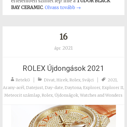
értelemben szintet lép: íme a
TUDOR BLACK
BAY CERAMIC
.
Olvass tovább
→
16
2021
ápr
ROLEX Újdongások 2021
RetekG
Divat
,
Hirek
,
Rolex
,
Svájci
2021
,
Arany-acél
,
Datejust
,
Day-date
,
Daytona
,
Explorer
,
Explorer II
,
Meteorit számlap
,
Rolex
,
Újdonságok
,
Watches and Wonders