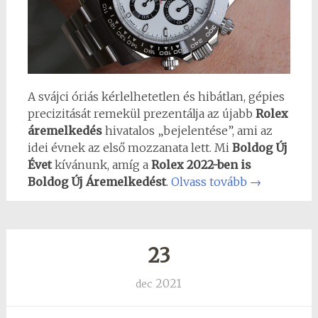
A svájci óriás kérlelhetetlen és hibátlan, gépies
precizitását remekül prezentálja az újabb
Rolex
áremelkedés
hivatalos „bejelentése”, ami az
idei évnek az első mozzanata lett. Mi
Boldog Új
Évet
kívánunk, amíg a
Rolex 2022-ben is
Boldog Új Áremelkedést
.
Olvass tovább
→
23
2021
dec