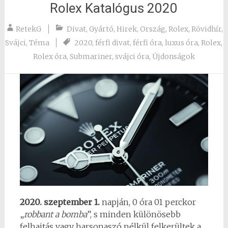
Rolex Katalógus 2020
RetekG
Divat
,
Gyártó
,
Hirek
,
Ország
,
Rolex
,
Rövidhír
,
Svájci
,
Téma
2020
,
férfi divat
,
férfi óra
,
luxus óra
,
Rolex
,
Rolex óra
,
Submariner
,
svájci óra
,
Újdonságok
2020. szeptember 1.
napján, 0 óra 01 perckor
„
robbant a bomba
”, s minden különösebb
felhajtás vagy harsonaszó nélkül felkerültek a