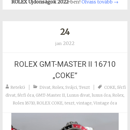
ROLEX Újdonságok 2022-
ben!
Olvass tovább
→
24
2022
jan
ROLEX GMT-MASTER II 16710
„COKE”
RetekG
Divat
,
Rolex
,
Svájci
,
Teszt
COKE
,
férfi
divat
,
férfi óra
,
GMT-Master II
,
Luxus divat
,
luxus óra
,
Rolex
,
Rolex 16710
,
ROLEX COKE
,
teszt
,
vintage
,
Vintage óra