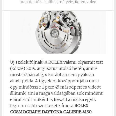
manufaktúra kaliber
,
mélyvíz
,
Rolex
,
video
Új szelek fújnak! A ROLEX valami olyasmit tett
(közzé) 2019. augusztus utolsó hetén, amire
mostanában alig, s korábban sem gyakran
akadt példa. A figyelem középpontjába most
egy, mindössze 1 perc 45 másodperces videót
állítunk, ami a maga valóságában sok mindent
elárul arról, miként is készül a márka egyik
legfontosabb szerkezete: Íme, a
ROLEX
COSMOGRAPH DAYTONA CALIBRE 4130