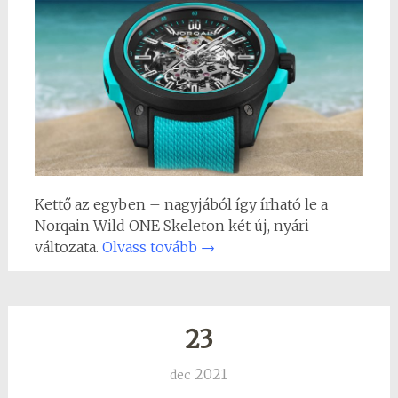
Kettő az egyben – nagyjából így írható le a
Norqain Wild ONE Skeleton két új, nyári
változata.
Olvass tovább
→
23
2021
dec