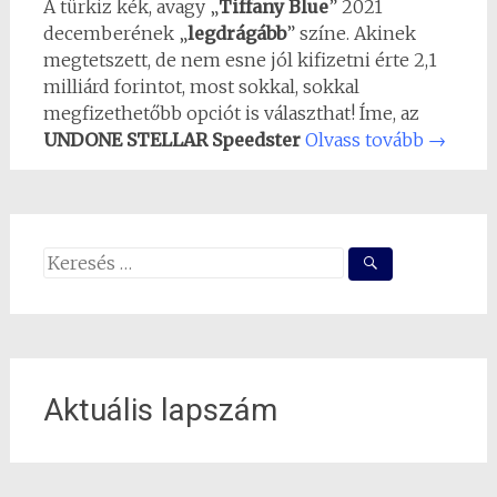
A türkiz kék, avagy „
Tiffany Blue
” 2021
decemberének „
legdrágább
” színe. Akinek
megtetszett, de nem esne jól kifizetni érte 2,1
milliárd forintot, most sokkal, sokkal
megfizethetőbb opciót is választhat! Íme, az
UNDONE STELLAR Speedster
Olvass tovább
→
Search
for:
Aktuális lapszám