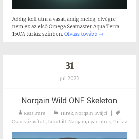
Addig kell ütni a vasat, amíg meleg, elvégre
nem ez az első Omega Seamaster Aqua Terra
150M türkiz színben.
Olvass tovább
→
31
2023
júl
Norqain Wild ONE Skeleton
Ress Imre
Hirek
,
Norqain
,
Svájci
Csontvázasított
,
Limitált
,
Norqain
,
nyár
,
piros
,
Türkiz