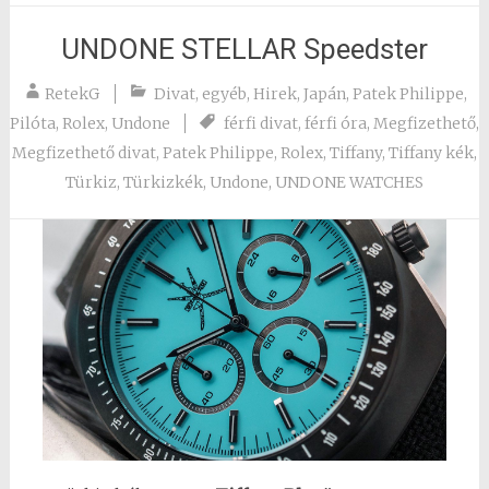
UNDONE STELLAR Speedster
RetekG
Divat
,
egyéb
,
Hirek
,
Japán
,
Patek Philippe
,
Pilóta
,
Rolex
,
Undone
férfi divat
,
férfi óra
,
Megfizethető
,
Megfizethető divat
,
Patek Philippe
,
Rolex
,
Tiffany
,
Tiffany kék
,
Türkiz
,
Türkizkék
,
Undone
,
UNDONE WATCHES