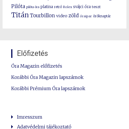
Pilóta
platina
svájci óra
teszt
pilóta óra
retró
Rolex
Titán
Tourbillon
zöld
video
óraipar
öröknaptár
Előfizetés
Óra Magazin előfizetés
Korábbi Óra Magazin lapszámok
Korábbi Prémium Óra lapszámok
Imresszum
Adatvédelmi tájékoztató