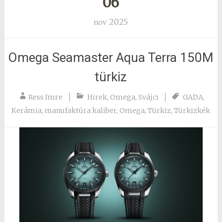
06
2025
nov
Omega Seamaster Aqua Terra 150M
türkiz
Ress Imre
Hirek
,
Omega
,
Svájci
GADA
,
Kerámia
,
manufaktúra kaliber
,
Omega
,
Türkiz
,
Türkizkék