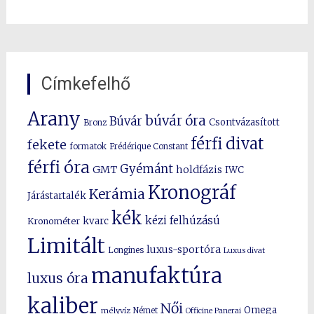
Címkefelhő
Arany
búvár óra
Búvár
Csontvázasított
Bronz
férfi divat
fekete
formatok
Frédérique Constant
férfi óra
Gyémánt
GMT
holdfázis
IWC
Kronográf
Kerámia
Járástartalék
kék
kézi felhúzású
kvarc
Kronométer
Limitált
luxus-sportóra
Longines
Luxus divat
manufaktúra
luxus óra
kaliber
Női
Omega
mélyvíz
Német
Officine Panerai