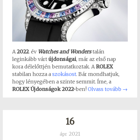
A
2022
. év
Watches and Wonders
talán
leginkább várt
újdonságai
, már az első nap
kora délelőttjén bemutatkoztak. A
ROLEX
stabilan hozza a
szokásost
. Bár mondhatjuk,
hogy lényegében a szinte semmit. Íme, a
ROLEX Újdonságok 2022-
ben!
Olvass tovább
→
16
2021
ápr