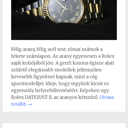
Félig arany, félig acél test, római számok a
fekete számlapon. Az arany egyenesen a Rolex
saját kohójából jön. A genfi korona égisze alatt
születő elegánsabb modellek jellemzően
kevesebb figyelmet kapnak, mint a cég
sportmodelljei. Ideje, hogy tegyünk kicsit ez
egyensúly helyrebillentéséért. Képeken egy
Rolex DATEJUST II, az aranyos kétszínű.
Olvass
tovább
→