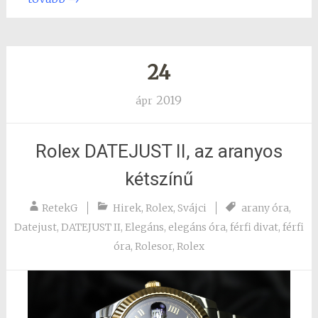
24
2019
ápr
Rolex DATEJUST II, az aranyos
kétszínű
RetekG
Hirek
,
Rolex
,
Svájci
arany óra
,
Datejust
,
DATEJUST II
,
Elegáns
,
elegáns óra
,
férfi divat
,
férfi
óra
,
Rolesor
,
Rolex