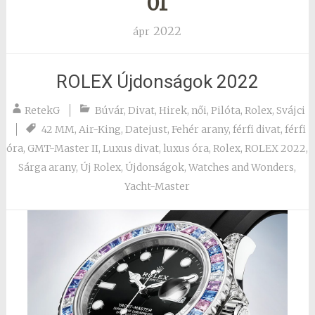
01
2022
ápr
ROLEX Újdonságok 2022
RetekG
Búvár
,
Divat
,
Hirek
,
női
,
Pilóta
,
Rolex
,
Svájci
42 MM
,
Air-King
,
Datejust
,
Fehér arany
,
férfi divat
,
férfi
óra
,
GMT-Master II
,
Luxus divat
,
luxus óra
,
Rolex
,
ROLEX 2022
,
Sárga arany
,
Új Rolex
,
Újdonságok
,
Watches and Wonders
,
Yacht-Master