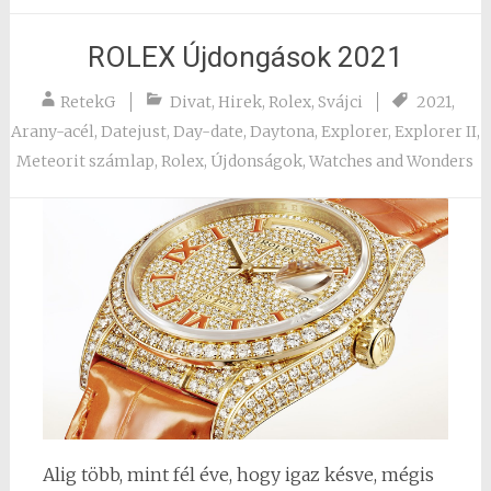
ROLEX Újdongások 2021
RetekG
Divat
,
Hirek
,
Rolex
,
Svájci
2021
,
Arany-acél
,
Datejust
,
Day-date
,
Daytona
,
Explorer
,
Explorer II
,
Meteorit számlap
,
Rolex
,
Újdonságok
,
Watches and Wonders
Alig több, mint fél éve, hogy igaz késve, mégis