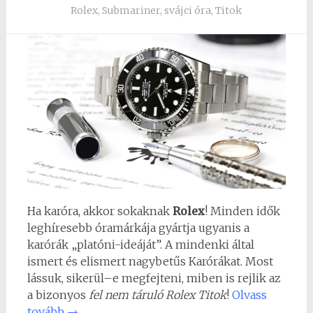
Rolex
,
Submariner
,
svájci óra
,
Titok
Ha karóra, akkor sokaknak
Rolex
! Minden idők
leghíresebb óramárkája gyártja ugyanis a
karórák „platóni-ideáját”. A mindenki által
ismert és elismert nagybetűs Karórákat. Most
lássuk, sikerül–e megfejteni, miben is rejlik az
a bizonyos
fel nem táruló Rolex Titok
!
Olvass
tovább
→