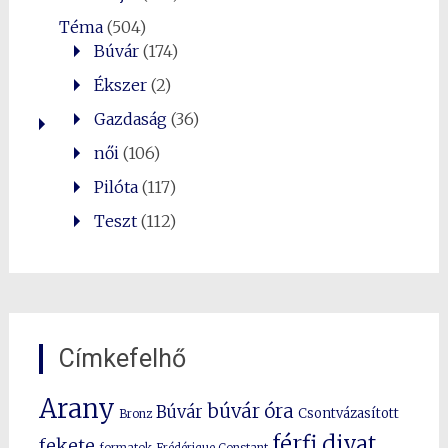
Téma
(504)
Búvár
(174)
Ékszer
(2)
Gazdaság
(36)
női
(106)
Pilóta
(117)
Teszt
(112)
Címkefelhő
Arany
búvár óra
Búvár
Csontvázasított
Bronz
férfi divat
fekete
formatok
Frédérique Constant