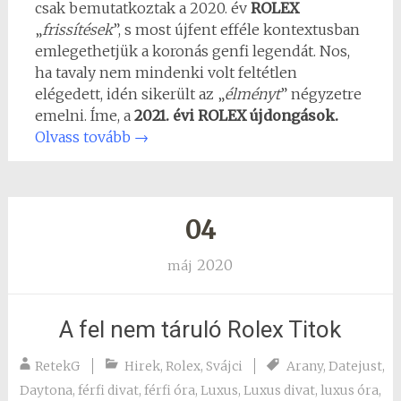
csak bemutatkoztak a 2020. év
ROLEX
„
frissítések
”, s most újfent efféle kontextusban
emlegethetjük a koronás genfi legendát. Nos,
ha tavaly nem mindenki volt feltétlen
elégedett, idén sikerült az „
élményt
” négyzetre
emelni. Íme, a
2021. évi ROLEX újdongások.
Olvass tovább
→
04
2020
máj
A fel nem táruló Rolex Titok
RetekG
Hirek
,
Rolex
,
Svájci
Arany
,
Datejust
,
Daytona
,
férfi divat
,
férfi óra
,
Luxus
,
Luxus divat
,
luxus óra
,