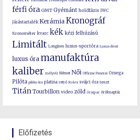
férfi óra
Gyémánt
GMT
holdfázis
IWC
Kronográf
Kerámia
Járástartalék
kék
kézi felhúzású
kvarc
Kronométer
Limitált
luxus-sportóra
Longines
Luxus divat
manufaktúra
luxus óra
kaliber
Női
Omega
mélyvíz
Német
Officine Panerai
Pilóta
platina
svájci óra
teszt
pilóta óra
retró
Rolex
Titán
Tourbillon
zöld
video
óraipar
öröknaptár
Előfizetés