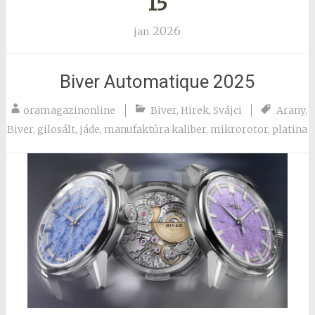
15
2026
jan
Biver Automatique 2025
oramagazinonline
Biver
,
Hirek
,
Svájci
Arany
,
Biver
,
gilosált
,
jáde
,
manufaktúra kaliber
,
mikrorotor
,
platina