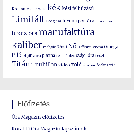
kék
kézi felhúzású
kvarc
Kronométer
Limitált
luxus-sportóra
Longines
Luxus divat
manufaktúra
luxus óra
kaliber
Női
Omega
mélyvíz
Német
Officine Panerai
Pilóta
platina
svájci óra
teszt
pilóta óra
retró
Rolex
Titán
Tourbillon
zöld
video
óraipar
öröknaptár
Előfizetés
Óra Magazin előfizetés
Korábbi Óra Magazin lapszámok