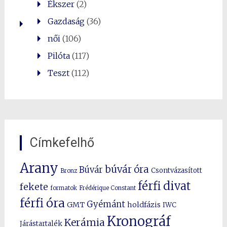
Ékszer
(2)
Gazdaság
(36)
női
(106)
Pilóta
(117)
Teszt
(112)
Címkefelhő
Arany
búvár óra
Búvár
Csontvázasított
Bronz
férfi divat
fekete
formatok
Frédérique Constant
férfi óra
Gyémánt
GMT
holdfázis
IWC
Kronográf
Kerámia
Járástartalék