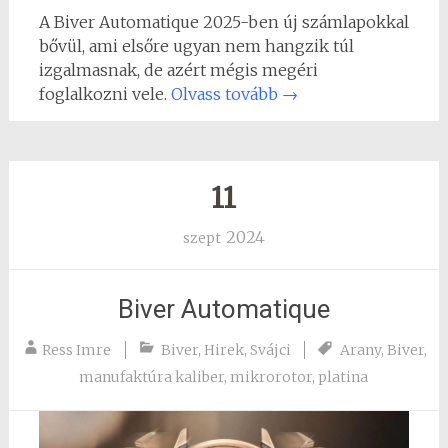
A Biver Automatique 2025-ben új számlapokkal
bővül, ami elsőre ugyan nem hangzik túl
izgalmasnak, de azért mégis megéri
foglalkozni vele.
Olvass tovább
→
11
2024
szept
Biver Automatique
Ress Imre
Biver
,
Hirek
,
Svájci
Arany
,
Biver
,
manufaktúra kaliber
,
mikrorotor
,
platina