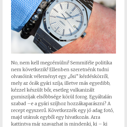
No, nem kell megrémülni! Semmiféle politika
nem következik! Ellenben szeretnénk tudni
olvasóink véleményt egy „ősi” kérdéskörről,
mely az órák gyári szíja, illetve más egyedibb,
kézzel készült bőr, esetleg vulkanizált
gumiszíjak elsőbbsége körül forog. Egyáltalán
szabad –e a gyári szíjhoz hozzákaparászni? A
recept egyszerű. Következzék egy jó adag fotó,
majd utánuk egyből egy hivatkozás. Arra
kattintva már szavazhat is mindenki, ki – ki