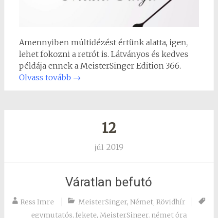
Amennyiben múltidézést értünk alatta, igen,
lehet fokozni a retrót is. Látványos és kedves
példája ennek a MeisterSinger Edition 366.
Olvass tovább
→
12
2019
júl
Váratlan befutó
Ress Imre
MeisterSinger
,
Német
,
Rövidhír
egymutatós
,
fekete
,
MeisterSinger
,
német óra