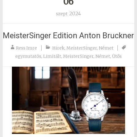
06
2024
szept
MeisterSinger Edition Anton Bruckner
Ress Imre
Hirek
,
MeisterSinger
,
Német
egymutatós
,
Limitált
,
MeisterSinger
,
Német
,
Ütős