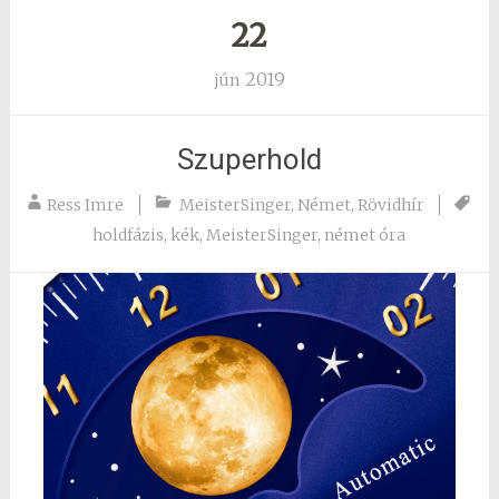
22
2019
jún
Szuperhold
Ress Imre
MeisterSinger
,
Német
,
Rövidhír
holdfázis
,
kék
,
MeisterSinger
,
német óra