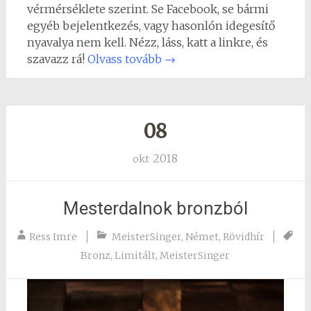
vérmérséklete szerint. Se Facebook, se bármi
egyéb bejelentkezés, vagy hasonlón idegesítő
nyavalya nem kell. Nézz, láss, katt a linkre, és
szavazz rá!
Olvass tovább
→
08
2018
okt
Mesterdalnok bronzból
Ress Imre
MeisterSinger
,
Német
,
Rövidhír
Bronz
,
Limitált
,
MeisterSinger