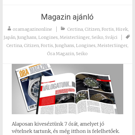
Magazin ajánló
oramagazinonline
Certina
,
Citizen
,
Fortis
,
Hirek
,
Japán
,
Junghans
,
Longines
,
MeisterSinger
,
Seiko
,
Svájci
Certina
,
Citizen
,
Fortis
,
Junghans
,
Longines
,
MeisterSinger
,
Óra Magazin
,
Seiko
Alaposan kiveséztünk 7 órát, amelyet jó
vételnek tartunk, és még itthon is felelhetőek.