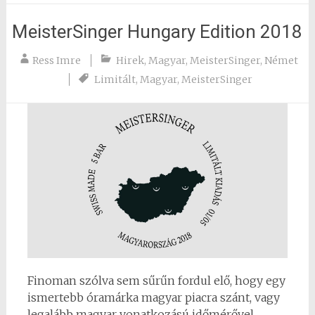
MeisterSinger Hungary Edition 2018
Ress Imre
Hirek
,
Magyar
,
MeisterSinger
,
Német
Limitált
,
Magyar
,
MeisterSinger
Finoman szólva sem sűrűn fordul elő, hogy egy
ismertebb óramárka magyar piacra szánt, vagy
legalább magyar vonatkozású időmérővel