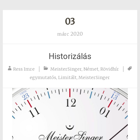
03
2020
márc
Historizálás
Ress Imre
MeisterSinger
,
Német
,
Rövidhír
egymutatós
,
Limitált
,
MeisterSinger