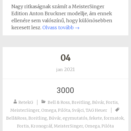
Nagy ritkaságnak számít a MeisterSinger
Edition Anton Bruckner modellje, ám ennek
ellenére sem valószínű, hogy különösebben
keresett lesz.
Olvass tovább
→
04
2021
jan
3000
RetekG
Bell & Ross
,
Breitling
,
Búvár
,
Fortis
,
MeisterSinger
,
Omega
,
Pilóta
,
Svájci
,
TAG Heuer
Bell&Ross
,
Breitling
,
Búvár
,
egymutatós
,
fekete
,
formatok
,
Fortis
,
Kronográf
,
MeisterSinger
,
Omega
,
Pilóta