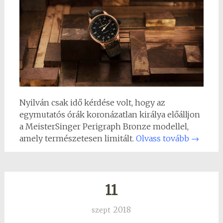
Nyilván csak idő kérdése volt, hogy az
egymutatós órák koronázatlan királya előálljon
a MeisterSinger Perigraph Bronze modellel,
amely természetesen limitált.
Olvass tovább
→
11
2018
szept