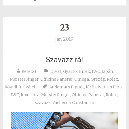
23
2019
jan
Szavazz rá!
RetekG
Divat
,
Gyártó
,
Hirek
,
IWC
,
Japán
,
MeisterSinger
,
Officine Panerai
,
Omega
,
Ország
,
Rolex
,
Rövidhír
,
Svájci
Audemars Piguet
,
férfi divat
,
férfi óra
,
IWC
,
luxus óra
,
MeisterSinger
,
Officine Panerai
,
Rolex
,
szavazz
,
Vacheron Constantin