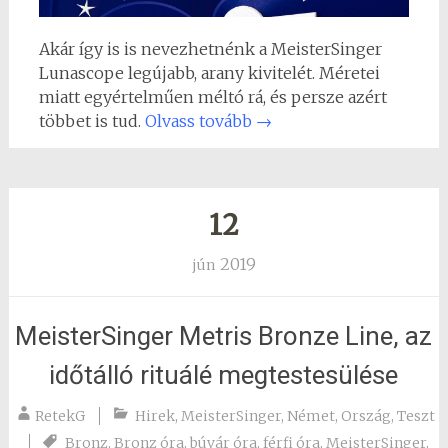
Akár így is is nevezhetnénk a MeisterSinger
Lunascope legújabb, arany kivitelét. Méretei
miatt egyértelműen méltó rá, és persze azért
többet is tud.
Olvass tovább
→
12
2019
jún
MeisterSinger Metris Bronze Line, az
időtálló rituálé megtestesülése
RetekG
Hirek
,
MeisterSinger
,
Német
,
Ország
,
Teszt
Bronz
,
Bronz óra
,
búvár óra
,
férfi óra
,
MeisterSinger
,