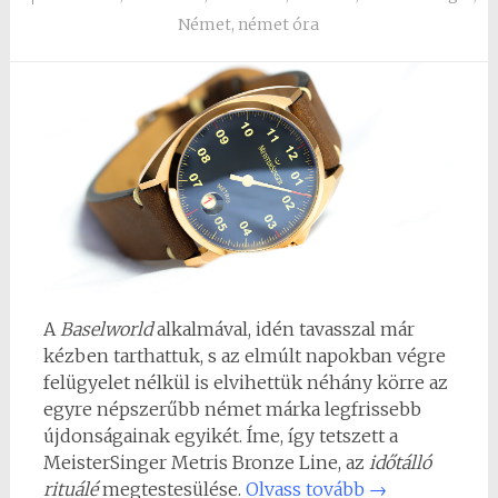
Német
,
német óra
A
Baselworld
alkalmával, idén tavasszal már
kézben tarthattuk, s az elmúlt napokban végre
felügyelet nélkül is elvihettük néhány körre az
egyre népszerűbb német márka legfrissebb
újdonságainak egyikét. Íme, így tetszett a
MeisterSinger Metris Bronze Line, az
időtálló
rituálé
megtestesülése.
Olvass tovább
→