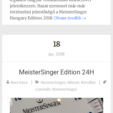
jelentkezzen. Hazai szemmel már-már
történelmi jelentőségű a MeisterSinger
Hungary Edition 2018.
Olvass tovább
→
18
2018
ápr
MeisterSinger Edition 24H
Ress Imre
MeisterSinger
,
Német
,
Rövidhír
Limitált
,
MeisterSinger