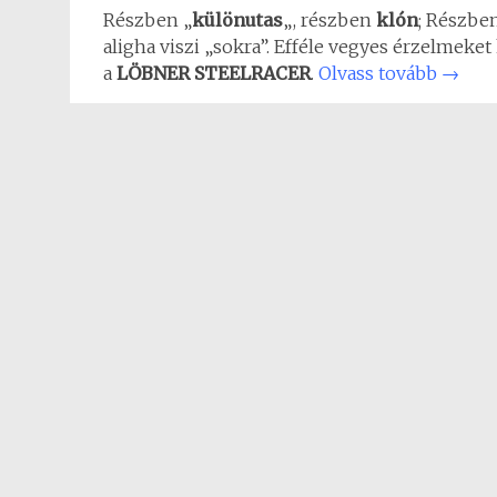
Részben „
különutas
„, részben
klón
; Részbe
aligha viszi „sokra”. Efféle vegyes érzelmeket 
a
LÖBNER STEELRACER
.
Olvass tovább
→