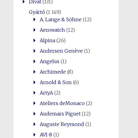
Divat
(131)
Gyártó
(1 149)
A. Lange & Söhne
(12)
Aerowatch
(12)
Alpina
(26)
Andersen Genève
(1)
Angelus
(1)
Archimede
(8)
Arnold & Son
(6)
ArtyA
(2)
Ateliers deMonaco
(2)
Audemars Piguet
(12)
Auguste Reymond
(1)
AVI-8
(1)