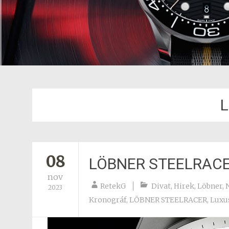
L
08
LÖBNER STEELRAC
nov
RetekG
Divat
,
Hirek
,
Löbner
,
2023
Kronográf
,
LÖBNER STEELRACER
,
Luxus