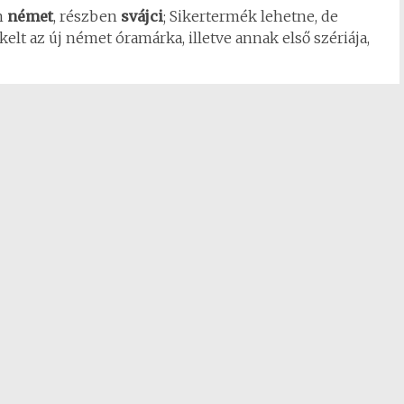
n
német
, részben
svájci
; Sikertermék lehetne, de
kelt az új német óramárka, illetve annak első szériája,