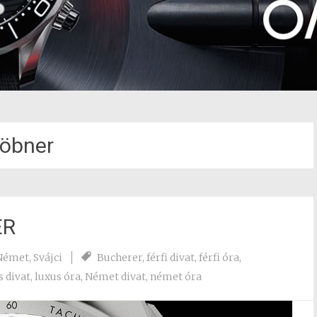
öbner
ER
Német
,
Svájci
Bucherer
,
férfi divat
,
férfi óra
,
 divat
,
luxus óra
,
Német divat
,
német óra