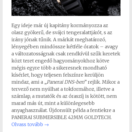
Egy ideje már új kapitány kormányozza az
olasz gyökerű, de svájci tengeralattjárót, s az
irány jónak tűnik. A márkát meghatározó,
lényegében mindössze kétféle óratok – avagy
a változatosságnak csak rendkívül szűk keretek
közt teret engedő hagyományokhoz kötve
mégis egyre több a sikeresnek mondható
kísérlet, hogy teljesen felszínre kerüljön
mindaz, ami a „
Panerai DNS-ben
” rejlik. Mikor a
tervező nem nyúlhat a tokformához, illetve a
számlap, a mutatók és az óraszíj is kötött, nem
marad más út, mint a különlegesebb
anyaghasználat. Újdonsült példa a fentiekre a
PANERAI SUBMERSIBLE 42MM GOLDTECH.
Olvass tovább
→