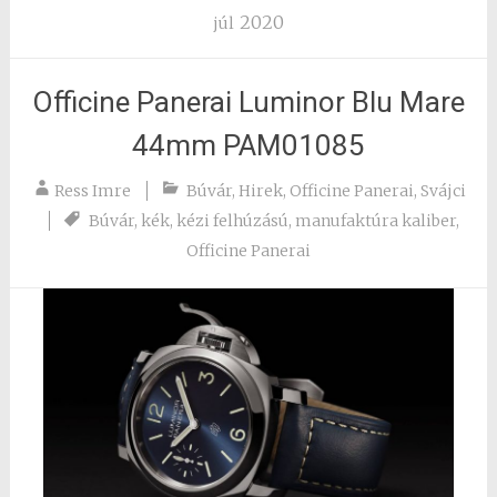
2020
júl
Officine Panerai Luminor Blu Mare
44mm PAM01085
Ress Imre
Búvár
,
Hirek
,
Officine Panerai
,
Svájci
Búvár
,
kék
,
kézi felhúzású
,
manufaktúra kaliber
,
Officine Panerai