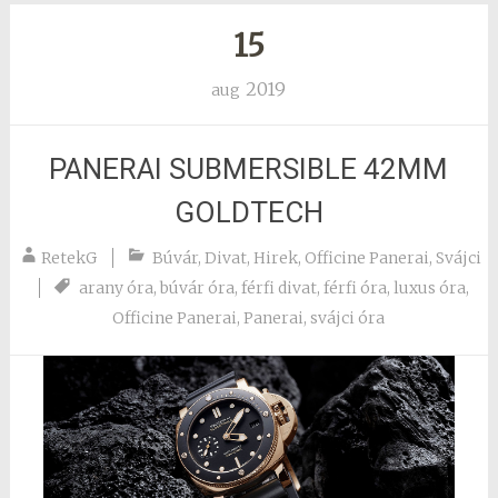
15
2019
aug
PANERAI SUBMERSIBLE 42MM
GOLDTECH
RetekG
Búvár
,
Divat
,
Hirek
,
Officine Panerai
,
Svájci
arany óra
,
búvár óra
,
férfi divat
,
férfi óra
,
luxus óra
,
Officine Panerai
,
Panerai
,
svájci óra