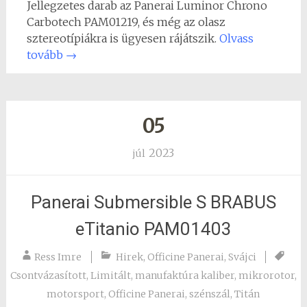
Jellegzetes darab az Panerai Luminor Chrono
Carbotech PAM01219, és még az olasz
sztereotípiákra is ügyesen rájátszik.
Olvass
tovább
→
05
2023
júl
Panerai Submersible S BRABUS
eTitanio PAM01403
Ress Imre
Hirek
,
Officine Panerai
,
Svájci
Csontvázasított
,
Limitált
,
manufaktúra kaliber
,
mikrorotor
,
motorsport
,
Officine Panerai
,
szénszál
,
Titán