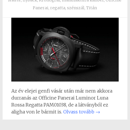
Panerai
,
regatta
,
szénszál
,
Titán
Az év elejei genfi vásár után már nem akkora
durranás az Officine Panerai Luminor Luna
Rossa Regatta PAM01038, de a látványból ez
aligha von le bármit is.
Olvass tovább
→