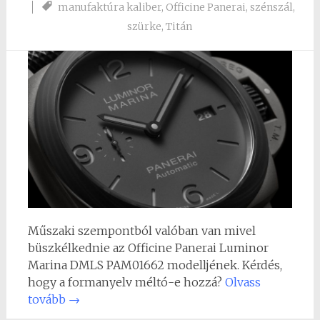
manufaktúra kaliber
,
Officine Panerai
,
szénszál
,
szürke
,
Titán
Műszaki szempontból valóban van mivel
büszkélkednie az Officine Panerai Luminor
Marina DMLS PAM01662 modelljének. Kérdés,
hogy a formanyelv méltó-e hozzá?
Olvass
tovább
→