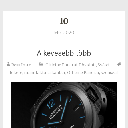
10
2020
febr
A kevesebb több
Ress Imre
Officine Panerai
,
Rövidhír
,
Svájci
fekete
,
manufaktúra kaliber
,
Officine Panerai
,
szénszál