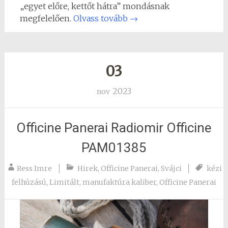
„egyet előre, kettőt hátra” mondásnak
megfelelően.
Olvass tovább
→
03
2023
nov
Officine Panerai Radiomir Officine
PAM01385
Ress Imre
Hirek
,
Officine Panerai
,
Svájci
kézi
felhúzású
,
Limitált
,
manufaktúra kaliber
,
Officine Panerai