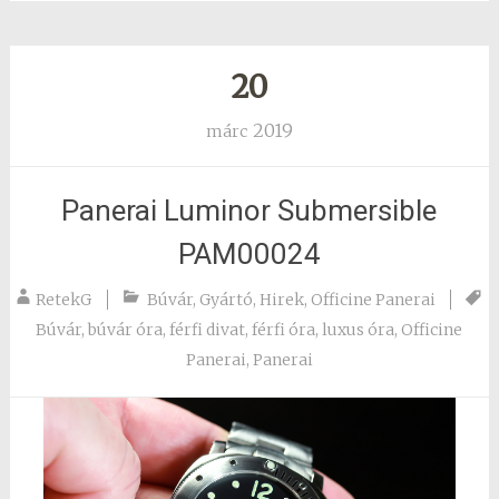
20
2019
márc
Panerai Luminor Submersible
PAM00024
RetekG
Búvár
,
Gyártó
,
Hirek
,
Officine Panerai
Búvár
,
búvár óra
,
férfi divat
,
férfi óra
,
luxus óra
,
Officine
Panerai
,
Panerai