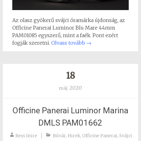
Az olasz gyökerű svájci óramárka újdonság, az
Officine Panerai Luminor Blu Mare 44mm
PAM01085 egyszerű, mint a faék. Pont ezért
fogják szeretni.
Olvass tovább
→
18
2020
máj
Officine Panerai Luminor Marina
DMLS PAM01662
Ress Imre
Búvár
,
Hirek
,
Officine Panerai
,
Svájci