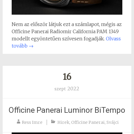
Nem az először látjuk ezt a számlapot, mégis az
Officine Panerai Radiomir California PAM 1349
modellt egyöntetűen szívesen fogadják.
Olvass
tovább
→
16
2022
szept
Officine Panerai Luminor BiTempo
Ress Imre
Hirek
,
Officine Panerai
,
Svájci