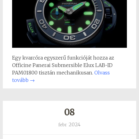
Egy kvarcóra egyszerű funkcióját hozza az
Officine Panerai Submersible Elux LAB-ID
PAM01800 tisztán mechanikusan.
Olvass
tovább
→
08
2024
febr