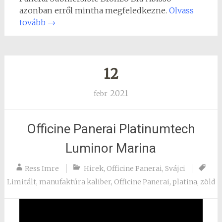
azonban erről mintha megfeledkezne.
Olvass
tovább
→
12
2021
febr
Officine Panerai Platinumtech
Luminor Marina
Ress Imre
Hirek
,
Officine Panerai
,
Svájci
Limitált
,
manufaktúra kaliber
,
Officine Panerai
,
platina
,
zöld