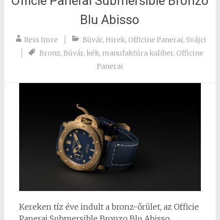
Officie Panerai Submersible Bronzo
Blu Abisso
Ress Imre
Búvár
,
Hirek
,
Officine Panerai
,
Svájci
Bronz
,
Búvár
,
kék
,
manufaktúra kaliber
,
Officine
Panerai
Kereken tíz éve indult a bronz-őrület, az Officie
Panerai Submersible Bronzo Blu Abisso