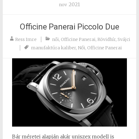
2021
nov
Officine Panerai Piccolo Due
Ress Imre
női
,
Officine Panerai
,
Rövidhír
,
Svájci
manufaktúra kaliber
,
Női
,
Officine Panerai
Bár méretei alapján akár uniszex modell is