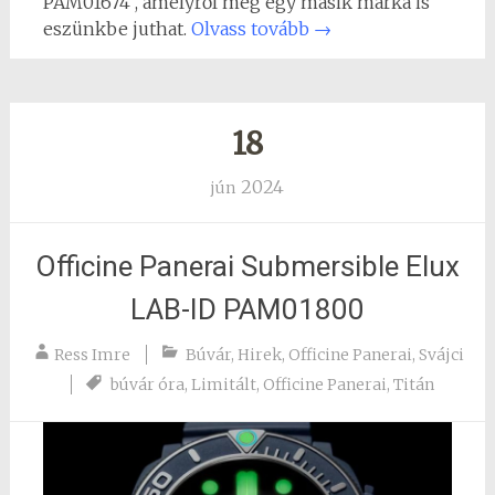
PAM01674 , amelyről még egy másik márka is
eszünkbe juthat.
Olvass tovább
→
18
2024
jún
Officine Panerai Submersible Elux
LAB-ID PAM01800
Ress Imre
Búvár
,
Hirek
,
Officine Panerai
,
Svájci
búvár óra
,
Limitált
,
Officine Panerai
,
Titán