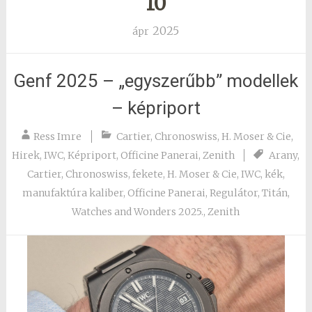
10
2025
ápr
Genf 2025 – „egyszerűbb” modellek
– képriport
Ress Imre
Cartier
,
Chronoswiss
,
H. Moser & Cie
,
Hirek
,
IWC
,
Képriport
,
Officine Panerai
,
Zenith
Arany
,
Cartier
,
Chronoswiss
,
fekete
,
H. Moser & Cie
,
IWC
,
kék
,
manufaktúra kaliber
,
Officine Panerai
,
Regulátor
,
Titán
,
Watches and Wonders 2025.
,
Zenith