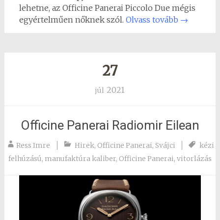
lehetne, az Officine Panerai Piccolo Due mégis
egyértelműen nőknek szól.
Olvass tovább
→
27
2021
júl
Officine Panerai Radiomir Eilean
Ress Imre
Hirek
,
Officine Panerai
,
Svájci
kézi
felhúzású
,
manufaktúra kaliber
,
Officine Panerai
,
vitorlázás