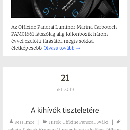
Az Officine Panerai Luminor Marina Carbotech
PAM01661 látszólag alig különbözik három
évvel ezelőtti tárásától, mégis sokkal
életképesebb.
Olvass tovább
→
21
2019
okt
A kihívók tiszteletére
Ress Imre
Hirek
,
Officine Panerai
,
Svájci
fekete
,
flyback
,
Kronográf
,
manufaktúra kaliber
,
Officine