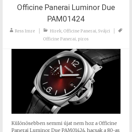
Officine Panerai Luminor Due
PAM01424
Ress Imre
Hirek
,
Officine Panerai
,
Svájci
Officine Panerai
,
piros
Különösebben semmi újat nem hoz a Officine
Panerai Luminor Due PAM01424, hacsak a 80-as