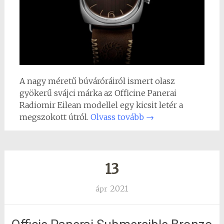
A nagy méretű búváróráiról ismert olasz
gyökerű svájci márka az Officine Panerai
Radiomir Eilean modellel egy kicsit letér a
megszokott útról.
Olvass tovább
→
13
2021
ápr