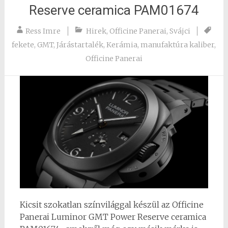
Reserve ceramica PAM01674
Ress Imre
Hirek
,
Officine Panerai
,
Svájci
fekete
,
GMT
,
Járástartalék
,
Kerámia
,
manufaktúra kaliber
,
Officine Panerai
Kicsit szokatlan színvilággal készül az Officine
Panerai Luminor GMT Power Reserve ceramica