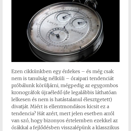
Ezen cikkünkben egy érdekes – és még csak
nem is tanulság nélküli – óraipari tendenciát
próbálunk körüljárni, mégpedig az egygombos
kronográfok újraéledő (de legalábbis láthatóan
lelkesen és nem is hatástalanul élesztgetett)
divatját. Miért is ellentmondásos kicsit ez a
tendencia? Hát azért, mert jelen esetben arról
van szó, hogy bizonyos értelemben ezekkel az
órákkal a fejlődésben visszalépünk a klasszikus