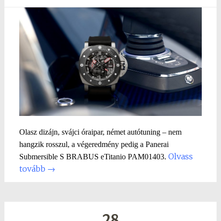
Olasz dizájn, svájci óraipar, német autótuning – nem
hangzik rosszul, a végeredmény pedig a Panerai
Olvass
Submersible S BRABUS eTitanio PAM01403.
tovább
→
28