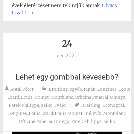
évek életérzését nem tekintjük annak.
Olvass
tovább
→
24
2023
dec
Lehet egy gombbal kevesebb?
Antal Péter
Breitling
,
egyéb
,
Japán
,
Longines
,
Louis
Erard
,
Louis Moinet
,
Montblanc
,
Officine Panerai
,
Omega
,
Patek Philippe
,
Seiko
,
Svájci
Breitling
,
Kronográf
,
Longines
,
Louis Erard
,
Louis Moinet
,
mélyvíz
,
Montblanc
,
Officine Panerai
,
Omega
,
Patek Philippe
,
Seiko