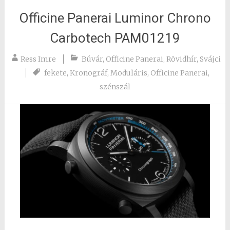
Officine Panerai Luminor Chrono
Carbotech PAM01219
Ress Imre
Búvár
,
Officine Panerai
,
Rövidhír
,
Svájci
fekete
,
Kronográf
,
Moduláris
,
Officine Panerai
,
szénszál