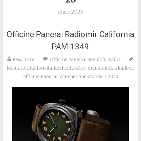
2023
márc
Officine Panerai Radiomir California
PAM 1349
Ress Imre
Officine Panerai
,
Rövidhír
,
Svájci
formatok
,
kalifornia
,
kézi felhúzású
,
manufaktúra kaliber
,
Officine Panerai
,
Watches and Wonders 2023