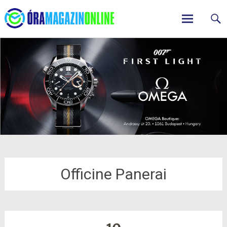
ÓraMagazinOnline
Skip
to
content
Officine Panerai