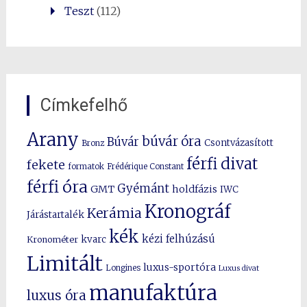
Teszt
(112)
Címkefelhő
Arany
búvár óra
Búvár
Csontvázasított
Bronz
férfi divat
fekete
formatok
Frédérique Constant
férfi óra
Gyémánt
GMT
holdfázis
IWC
Kronográf
Kerámia
Járástartalék
kék
kézi felhúzású
kvarc
Kronométer
Limitált
luxus-sportóra
Longines
Luxus divat
manufaktúra
luxus óra