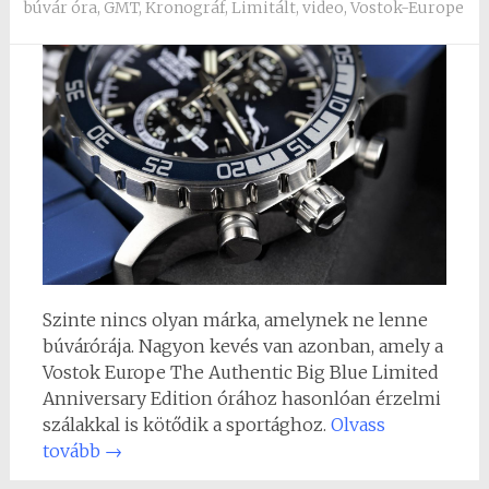
búvár óra
,
GMT
,
Kronográf
,
Limitált
,
video
,
Vostok-Europe
Szinte nincs olyan márka, amelynek ne lenne
búvárórája. Nagyon kevés van azonban, amely a
Vostok Europe The Authentic Big Blue Limited
Anniversary Edition órához hasonlóan érzelmi
szálakkal is kötődik a sportághoz.
Olvass
tovább
→