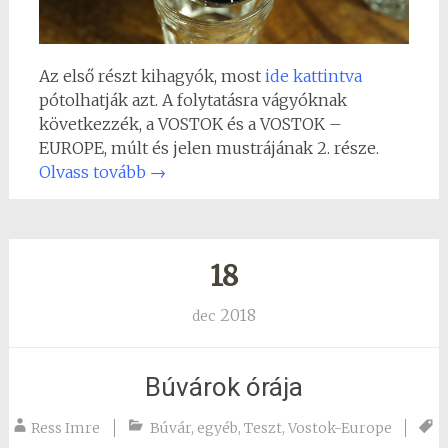
Az első részt kihagyók, most
ide kattintva
pótolhatják azt. A folytatásra vágyóknak
következzék, a VOSTOK és a VOSTOK –
EUROPE, múlt és jelen mustrájának 2. része.
Olvass tovább
→
18
2018
dec
Búvárok órája
Ress Imre
Búvár
,
egyéb
,
Teszt
,
Vostok-Europe