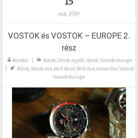
15
2019
máj
VOSTOK és VOSTOK – EUROPE 2.
rész
RetekG
Búvár
,
Divat
,
egyéb
,
Hirek
,
Vostok-Europe
Búvár
,
búvár óra
,
férfi divat
,
férfi óra
,
Orosz óra
,
Vostok
,
Vostok-Europe