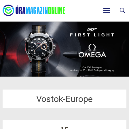
ÓraMagazinOnline
Skip
to
content
Vostok-Europe