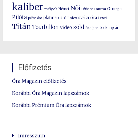
kaliber
Női
Omega
mélyvíz
Német
Officine Panerai
Pilóta
platina
svájci óra
teszt
pilóta óra
retró
Rolex
Titán
Tourbillon
zöld
video
óraipar
öröknaptár
Előfizetés
Óra Magazin előfizetés
Korábbi Óra Magazin lapszámok
Korábbi Prémium Óra lapszámok
Imresszum