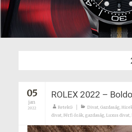
05
ROLEX 2022 – Boldo
jan
RetekG
Divat
,
Gazdaság
,
Hire
2022
divat
,
Férfi órák
,
gazdaság
,
Luxus divat
,