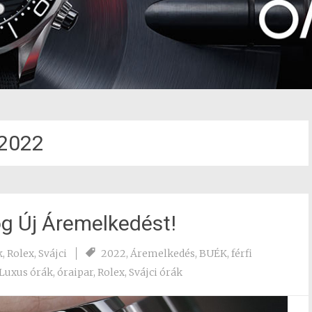
2022
g Új Áremelkedést!
k
,
Rolex
,
Svájci
2022
,
Áremelkedés
,
BUÉK
,
férfi
Luxus órák
,
óraipar
,
Rolex
,
Svájci órák