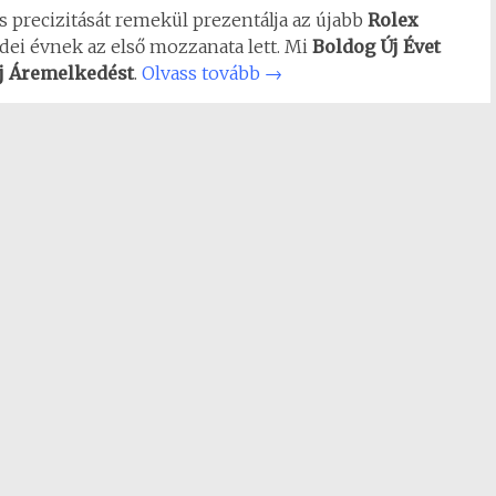
es precizitását remekül prezentálja az újabb
Rolex
idei évnek az első mozzanata lett. Mi
Boldog Új Évet
Új Áremelkedést
.
Olvass tovább
→