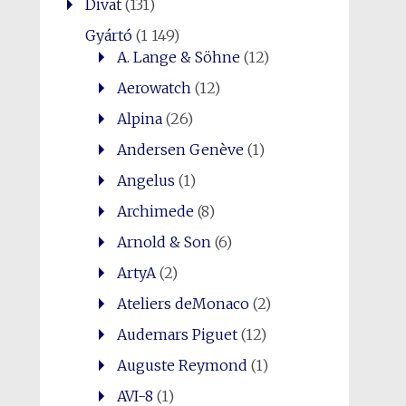
Divat
(131)
Gyártó
(1 149)
A. Lange & Söhne
(12)
Aerowatch
(12)
Alpina
(26)
Andersen Genève
(1)
Angelus
(1)
Archimede
(8)
Arnold & Son
(6)
ArtyA
(2)
Ateliers deMonaco
(2)
Audemars Piguet
(12)
Auguste Reymond
(1)
AVI-8
(1)