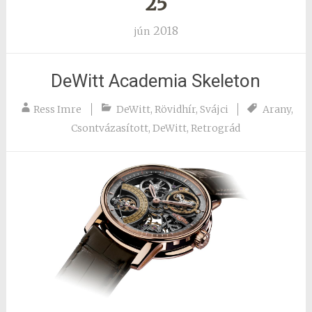
25
2018
jún
DeWitt Academia Skeleton
Ress Imre
DeWitt
,
Rövidhír
,
Svájci
Arany
,
Csontvázasított
,
DeWitt
,
Retrográd