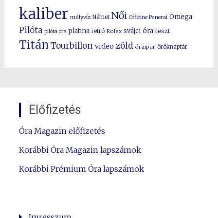
kaliber
Női
Omega
mélyvíz
Német
Officine Panerai
Pilóta
platina
svájci óra
teszt
pilóta óra
retró
Rolex
Titán
Tourbillon
zöld
video
óraipar
öröknaptár
Előfizetés
Óra Magazin előfizetés
Korábbi Óra Magazin lapszámok
Korábbi Prémium Óra lapszámok
Imresszum