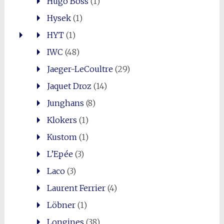
Hugo Boss
(1)
Hysek
(1)
HYT
(1)
IWC
(48)
Jaeger-LeCoultre
(29)
Jaquet Droz
(14)
Junghans
(8)
Klokers
(1)
Kustom
(1)
L’Epée
(3)
Laco
(3)
Laurent Ferrier
(4)
Löbner
(1)
Longines
(38)