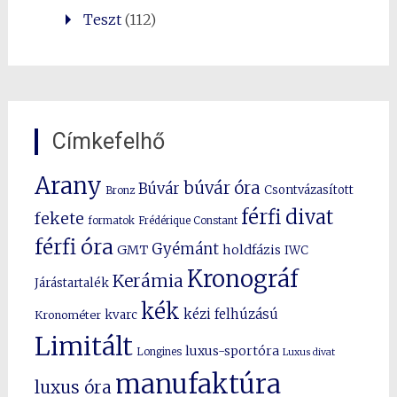
Teszt
(112)
Címkefelhő
Arany
búvár óra
Búvár
Csontvázasított
Bronz
férfi divat
fekete
formatok
Frédérique Constant
férfi óra
Gyémánt
GMT
holdfázis
IWC
Kronográf
Kerámia
Járástartalék
kék
kézi felhúzású
kvarc
Kronométer
Limitált
luxus-sportóra
Longines
Luxus divat
manufaktúra
luxus óra