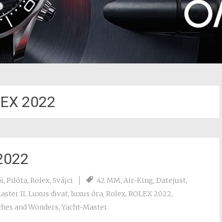
EX 2022
2022
i
,
Pilóta
,
Rolex
,
Svájci
42 MM
,
Air-King
,
Datejust
,
ster II
,
Luxus divat
,
luxus óra
,
Rolex
,
ROLEX 2022
,
hes and Wonders
,
Yacht-Master