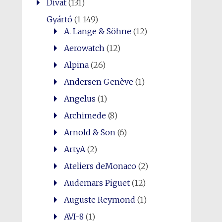
Divat
(131)
Gyártó
(1 149)
A. Lange & Söhne
(12)
Aerowatch
(12)
Alpina
(26)
Andersen Genève
(1)
Angelus
(1)
Archimede
(8)
Arnold & Son
(6)
ArtyA
(2)
Ateliers deMonaco
(2)
Audemars Piguet
(12)
Auguste Reymond
(1)
AVI-8
(1)