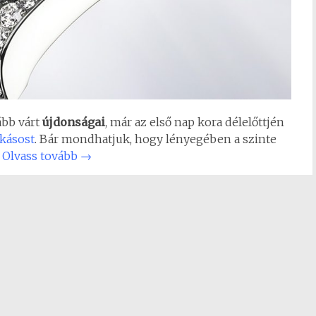
ább várt
újdonságai
, már az első nap kora délelőttjén
kásost
. Bár mondhatjuk, hogy lényegében a szinte
!
Olvass tovább
→