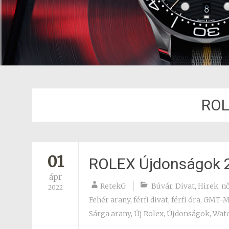
ROL
01
ROLEX Újdonságok 
ápr
RetekG
Búvár
,
Divat
,
Hirek
,
nő
2022
Fehér arany
,
férfi divat
,
férfi óra
,
GMT-Ma
Sárga arany
,
Új Rolex
,
Újdonságok
,
Watc