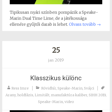
Tipikusan nyári színben pompázik a Speake-
Marin Dual Time Lime, de a játékossága
ellenére gyűjtői darab is lehet.
Olvass tovább
→
25
2019
jan
Klasszikus különc
Ress Imre
Rövidhír
,
Speake-Marin
,
Svájci
Arany
,
holdfázis
,
Limitált
,
manufaktúra kaliber
,
SIHH 2019
,
Speake-Marin
,
video