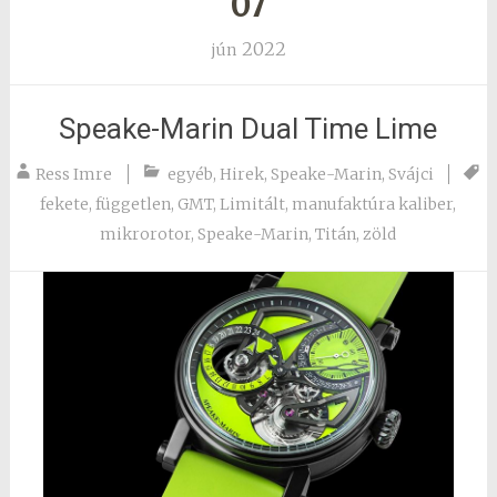
07
2022
jún
Speake-Marin Dual Time Lime
Ress Imre
egyéb
,
Hirek
,
Speake-Marin
,
Svájci
fekete
,
független
,
GMT
,
Limitált
,
manufaktúra kaliber
,
mikrorotor
,
Speake-Marin
,
Titán
,
zöld