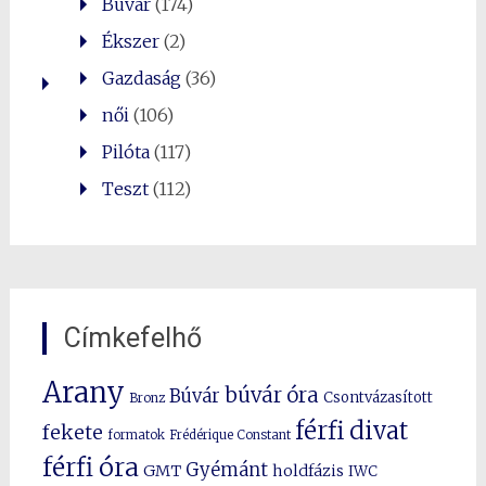
Búvár
(174)
Ékszer
(2)
Gazdaság
(36)
női
(106)
Pilóta
(117)
Teszt
(112)
Címkefelhő
Arany
búvár óra
Búvár
Csontvázasított
Bronz
férfi divat
fekete
formatok
Frédérique Constant
férfi óra
Gyémánt
GMT
holdfázis
IWC