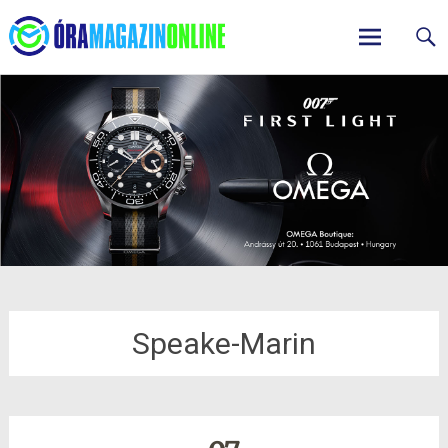
ÓraMagazinOnline
Skip
to
content
Speake-Marin