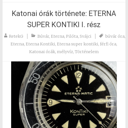
Katonai órák története: ETERNA
SUPER KONTIKI I. rész
RetekG
Búvár
,
Eterna
,
Pilóta
,
Svájci
búvár óra
,
Eterna
,
Eterna Kontiki
,
Eterna super kontiki
,
férfi óra
,
Katonai órák
,
mélyvíz
,
Történelem