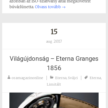
azonban az ISO-szabvány által megkövetelt
búvárlünetta.
Olvass tovább
→
15
2017
aug
Világújdonság – Eterna Granges
1856
oramagazinonline
Eterna
,
Svájci
Eterna
,
Limitált