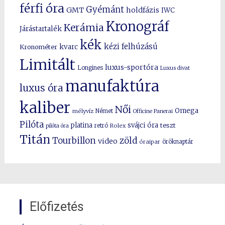
férfi óra
Gyémánt
GMT
holdfázis
IWC
Kronográf
Kerámia
Járástartalék
kék
kézi felhúzású
kvarc
Kronométer
Limitált
luxus-sportóra
Longines
Luxus divat
manufaktúra
luxus óra
kaliber
Női
Omega
mélyvíz
Német
Officine Panerai
Pilóta
platina
svájci óra
teszt
pilóta óra
retró
Rolex
Titán
Tourbillon
zöld
video
óraipar
öröknaptár
Előfizetés