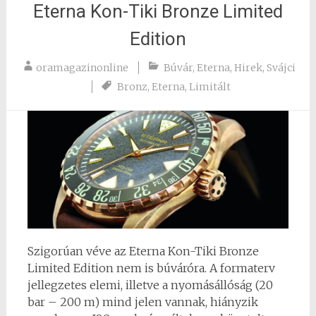
Eterna Kon-Tiki Bronze Limited
Edition
oramagazinonline
Búvár
,
Eterna
,
Hirek
,
Svájci
Bronz
,
Eterna
,
Limitált
Szigorúan véve az Eterna Kon-Tiki Bronze
Limited Edition nem is búváróra. A formaterv
jellegzetes elemi, illetve a nyomásállóság (20
bar – 200 m) mind jelen vannak, hiányzik