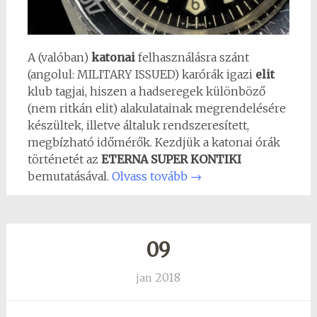
A (valóban)
katonai
felhasználásra szánt
(angolul: MILITARY ISSUED) karórák igazi
elit
klub tagjai, hiszen a hadseregek különböző
(nem ritkán elit) alakulatainak megrendelésére
készültek, illetve általuk rendszeresített,
megbízható időmérők. Kezdjük a katonai órák
történetét az
ETERNA SUPER KONTIKI
bemutatásával.
Olvass tovább
→
09
2018
jan