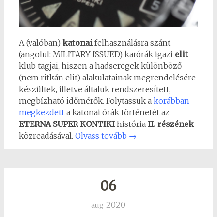
A (valóban)
katonai
felhasználásra szánt
(angolul: MILITARY ISSUED) karórák igazi
elit
klub tagjai, hiszen a hadseregek különböző
(nem ritkán elit) alakulatainak megrendelésére
készültek, illetve általuk rendszeresített,
megbízható időmérők. Folytassuk a
korábban
megkezdett
a katonai órák történetét az
ETERNA SUPER KONTIKI
história
II. részének
közreadásával.
Olvass tovább
→
06
2020
aug