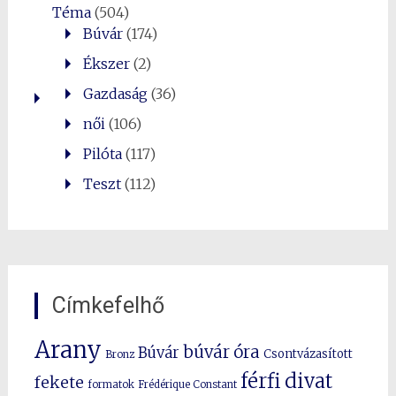
Téma
(504)
Búvár
(174)
Ékszer
(2)
Gazdaság
(36)
női
(106)
Pilóta
(117)
Teszt
(112)
Címkefelhő
Arany
búvár óra
Búvár
Csontvázasított
Bronz
férfi divat
fekete
formatok
Frédérique Constant