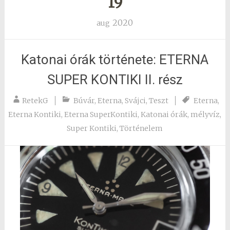
19
2020
aug
Katonai órák története: ETERNA
SUPER KONTIKI II. rész
RetekG
Búvár
,
Eterna
,
Svájci
,
Teszt
Eterna
,
Eterna Kontiki
,
Eterna SuperKontiki
,
Katonai órák
,
mélyvíz
,
Super Kontiki
,
Történelem