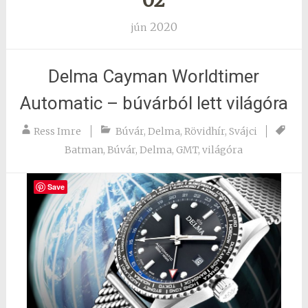
02
2020
jún
Delma Cayman Worldtimer
Automatic – búvárból lett világóra
Ress Imre
Búvár
,
Delma
,
Rövidhír
,
Svájci
Batman
,
Búvár
,
Delma
,
GMT
,
világóra
Save