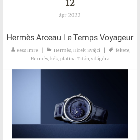
12
2022
ápr
Hermès Arceau Le Temps Voyageur
Ress Imre
Hermès
,
Hirek
,
Svájci
fekete
,
Hermès
,
kék
,
platina
,
Titán
,
világóra