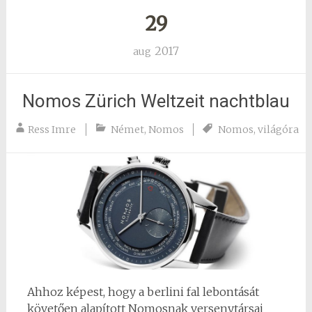
29
2017
aug
Nomos Zürich Weltzeit nachtblau
Ress Imre
Német
,
Nomos
Nomos
,
világóra
Ahhoz képest, hogy a berlini fal lebontását
követően alapított Nomosnak versenytársai