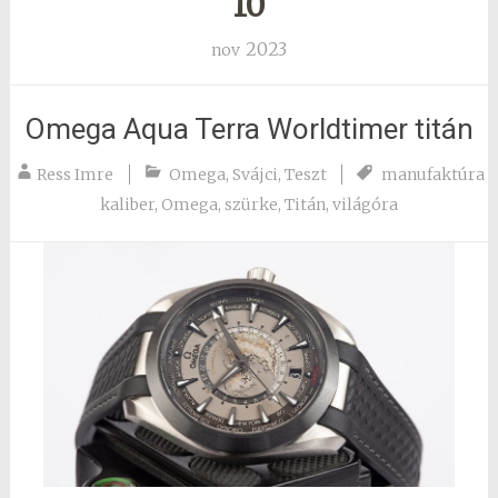
10
2023
nov
Omega Aqua Terra Worldtimer titán
Ress Imre
Omega
,
Svájci
,
Teszt
manufaktúra
kaliber
,
Omega
,
szürke
,
Titán
,
világóra