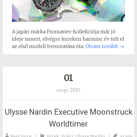
A japán márka Promaster-kollekciója már jó
ideje ismert, elvégre kereken harminc év telt el
az első modell bemutatása óta.
Olvass tovább
→
01
2017
szept
Ulysse Nardin Executive Moonstruck
Worldtimer
Ress Imre
Hirek
,
Svájci
,
Ulysse Nardin
Arany
,