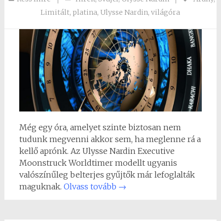
Limitált
,
platina
,
Ulysse Nardin
,
világóra
Még egy óra, amelyet szinte biztosan nem
tudunk megvenni akkor sem, ha meglenne rá a
kellő aprónk. Az Ulysse Nardin Executive
Moonstruck Worldtimer modellt ugyanis
valószínűleg belterjes gyűjtők már lefoglalták
maguknak.
Olvass tovább
→