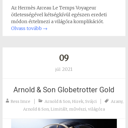
Az Hermès Arceau Le Temps Voyageur
ötletességével kétségkívül egészen eredeti
módon értelmezi a világóra komplikációt.
Olvass tovább
→
09
2021
júl
Arnold & Son Globetrotter Gold
Ress Imre
Arnold & Son
,
Hirek
,
Svájci
Arany
,
Arnold & Son
,
Limitált
,
művészi
,
világóra