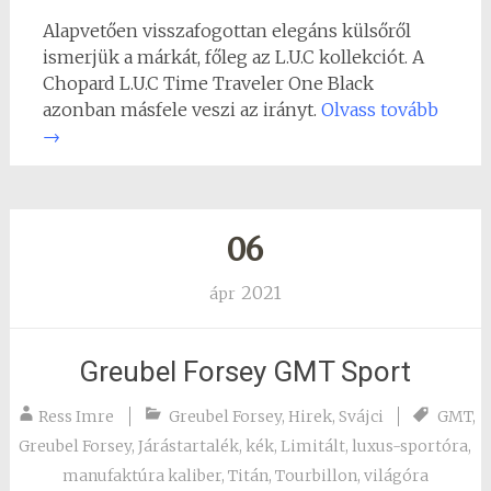
Alapvetően visszafogottan elegáns külsőről
ismerjük a márkát, főleg az L.U.C kollekciót. A
Chopard L.U.C Time Traveler One Black
azonban másfele veszi az irányt.
Olvass tovább
→
06
2021
ápr
Greubel Forsey GMT Sport
Ress Imre
Greubel Forsey
,
Hirek
,
Svájci
GMT
,
Greubel Forsey
,
Járástartalék
,
kék
,
Limitált
,
luxus-sportóra
,
manufaktúra kaliber
,
Titán
,
Tourbillon
,
világóra