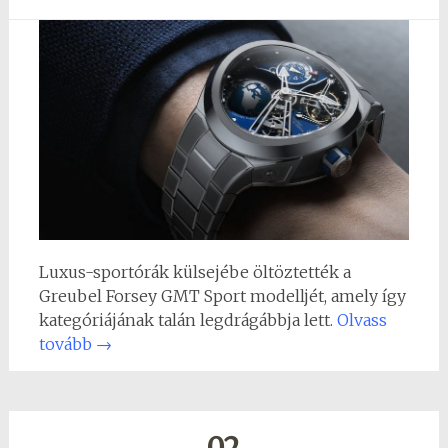
Luxus-sportórák külsejébe öltöztették a
Greubel Forsey GMT Sport modelljét, amely így
kategóriájának talán legdrágábbja lett.
Olvass
tovább
→