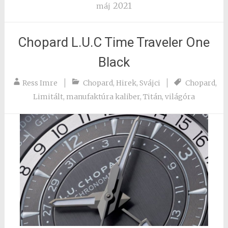
2021
máj
Chopard L.U.C Time Traveler One
Black
Ress Imre
Chopard
,
Hirek
,
Svájci
Chopard
,
Limitált
,
manufaktúra kaliber
,
Titán
,
világóra