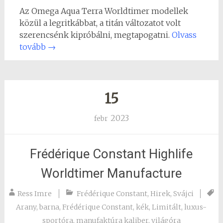
Az Omega Aqua Terra Worldtimer modellek
közül a legritkábbat, a titán változatot volt
szerencsénk kipróbálni, megtapogatni.
Olvass
tovább
→
15
2023
febr
Frédérique Constant Highlife
Worldtimer Manufacture
Ress Imre
Frédérique Constant
,
Hirek
,
Svájci
Arany
,
barna
,
Frédérique Constant
,
kék
,
Limitált
,
luxus-
sportóra
,
manufaktúra kaliber
,
világóra