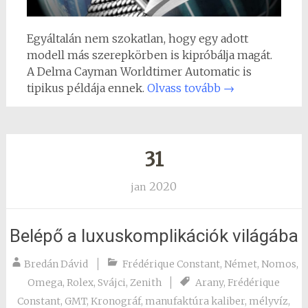
Egyáltalán nem szokatlan, hogy egy adott
modell más szerepkörben is kipróbálja magát.
A Delma Cayman Worldtimer Automatic is
tipikus példája ennek.
Olvass tovább
→
31
2020
jan
Belépő a luxuskomplikációk világába
Bredán Dávid
Frédérique Constant
,
Német
,
Nomos
,
Omega
,
Rolex
,
Svájci
,
Zenith
Arany
,
Frédérique
Constant
,
GMT
,
Kronográf
,
manufaktúra kaliber
,
mélyvíz
,