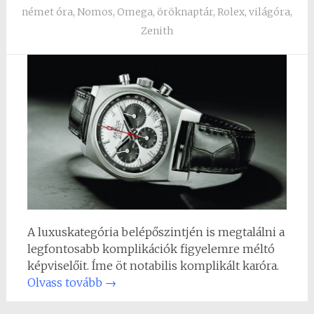
német óra
,
Nomos
,
Omega
,
öröknaptár
,
Rolex
,
világóra
,
Zenith
A luxuskategória belépőszintjén is megtalálni a
legfontosabb komplikációk figyelemre méltó
képviselőit. Íme öt notabilis komplikált karóra.
Olvass tovább
→