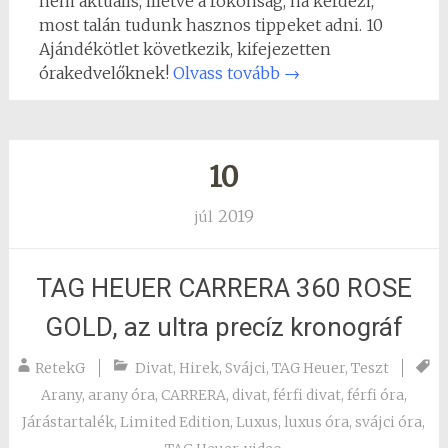
nem aktuális, illetve a rokonság, ha kérdezi,
most talán tudunk hasznos tippeket adni. 10
Ajándékötlet következik, kifejezetten
órakedvelőknek!
Olvass tovább
→
10
2019
júl
TAG HEUER CARRERA 360 ROSE
GOLD, az ultra precíz kronográf
RetekG
Divat
,
Hirek
,
Svájci
,
TAG Heuer
,
Teszt
Arany
,
arany óra
,
CARRERA
,
divat
,
férfi divat
,
férfi óra
,
Járástartalék
,
Limited Edition
,
Luxus
,
luxus óra
,
svájci óra
,