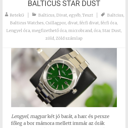
BALTICUS STAR DUST
RetekG
Balticus
,
Divat
,
egyéb
,
Teszt
Baltcius
,
Balticus Watches
,
Csillagpor
,
divat
,
férfi divat
,
férfi óra
,
Lengyel óra
,
megfizethető óra
,
microbrand
,
óra
,
Star Dust
,
zöld
,
Zöld számlap
Lengyel
,
magyar
két jó barát, a harc és persze
főleg a bor mámora mellett immár az órák