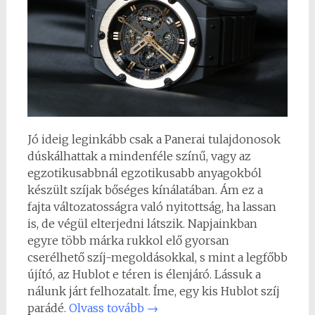
Jó ideig leginkább csak a Panerai tulajdonosok
dúskálhattak a mindenféle színű, vagy az
egzotikusabbnál egzotikusabb anyagokból
készült szíjak bőséges kínálatában. Ám ez a
fajta változatosságra való nyitottság, ha lassan
is, de végül elterjedni látszik. Napjainkban
egyre több márka rukkol elő gyorsan
cserélhető szíj-megoldásokkal, s mint a legfőbb
újító, az Hublot e téren is élenjáró. Lássuk a
nálunk járt felhozatalt. Íme, egy kis Hublot szíj
parádé.
Olvass tovább
→