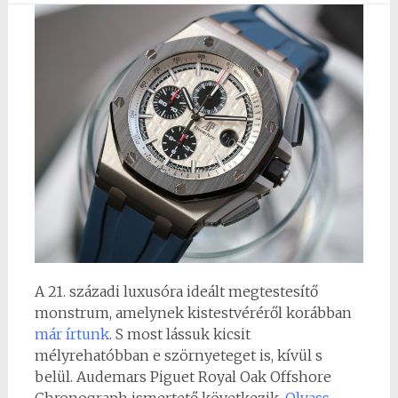
A 21. századi luxusóra ideált megtestesítő
monstrum, amelynek kistestvéréről korábban
már írtunk
. S most lássuk kicsit
mélyrehatóbban e szörnyeteget is, kívül s
belül. Audemars Piguet Royal Oak Offshore
Chronograph ismertető következik.
Olvass