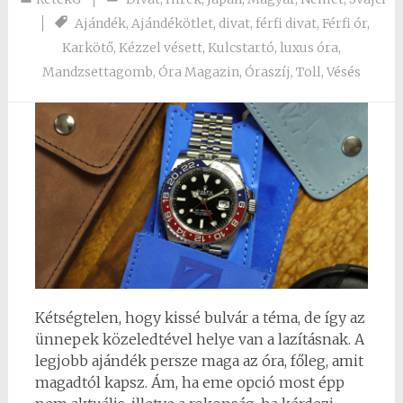
Ajándék
,
Ajándékötlet
,
divat
,
férfi divat
,
Férfi ór
,
Karkötő
,
Kézzel vésett
,
Kulcstartó
,
luxus óra
,
Mandzsettagomb
,
Óra Magazin
,
Óraszíj
,
Toll
,
Vésés
Kétségtelen, hogy kissé bulvár a téma, de így az
ünnepek közeledtével helye van a lazításnak. A
legjobb ajándék persze maga az óra, főleg, amit
magadtól kapsz. Ám, ha eme opció most épp