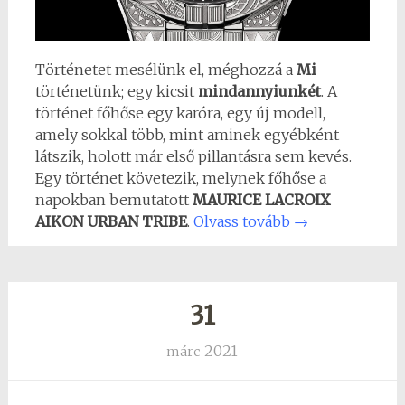
Történetet mesélünk el, méghozzá a
Mi
történetünk; egy kicsit
mindannyiunkét
. A
történet főhőse egy karóra, egy új modell,
amely sokkal több, mint aminek egyébként
látszik, holott már első pillantásra sem kevés.
Egy történet követezik, melynek főhőse a
napokban bemutatott
MAURICE LACROIX
AIKON URBAN TRIBE
.
Olvass tovább
→
31
2021
márc