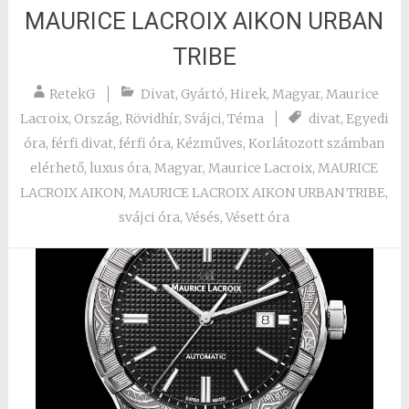
MAURICE LACROIX AIKON URBAN
TRIBE
RetekG
Divat
,
Gyártó
,
Hirek
,
Magyar
,
Maurice
Lacroix
,
Ország
,
Rövidhír
,
Svájci
,
Téma
divat
,
Egyedi
óra
,
férfi divat
,
férfi óra
,
Kézműves
,
Korlátozott számban
elérhető
,
luxus óra
,
Magyar
,
Maurice Lacroix
,
MAURICE
LACROIX AIKON
,
MAURICE LACROIX AIKON URBAN TRIBE
,
svájci óra
,
Vésés
,
Vésett óra