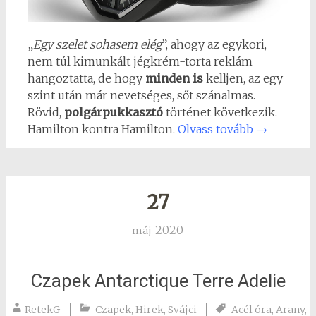
„
Egy szelet sohasem elég
”, ahogy az egykori,
nem túl kimunkált jégkrém-torta reklám
hangoztatta, de hogy
minden is
kelljen, az egy
szint után már nevetséges, sőt szánalmas.
Rövid,
polgárpukkasztó
történet következik.
Hamilton kontra Hamilton.
Olvass tovább
→
27
2020
máj
Czapek Antarctique Terre Adelie
RetekG
Czapek
,
Hirek
,
Svájci
Acél óra
,
Arany
,