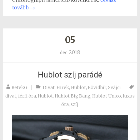
tovább
→
05
2018
dec
Hublot szíj parádé
RetekG
Divat
,
Hirek
,
Hublot
,
Rövidhír
,
Svájci
divat
,
férfi óra
,
Hublot
,
Hublot Big Bang
,
Hublot Unico
,
luxus
óra
,
szíj