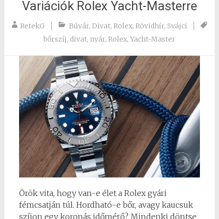
Variációk Rolex Yacht-Masterre
RetekG
Búvár
,
Divat
,
Rolex
,
Rövidhír
,
Svájci
bőrszíj
,
divat
,
nyár
,
Rolex
,
Yacht-Master
Örök vita, hogy van-e élet a Rolex gyári
fémcsatján túl. Hordható-e bőr, avagy kaucsuk
szíjon egy koronás időmérő? Mindenki döntse