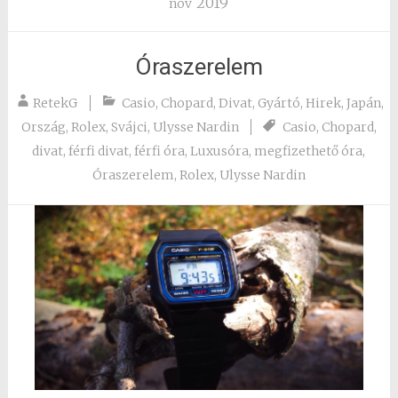
2019
nov
Óraszerelem
RetekG
Casio
,
Chopard
,
Divat
,
Gyártó
,
Hirek
,
Japán
,
Ország
,
Rolex
,
Svájci
,
Ulysse Nardin
Casio
,
Chopard
,
divat
,
férfi divat
,
férfi óra
,
Luxusóra
,
megfizethető óra
,
Óraszerelem
,
Rolex
,
Ulysse Nardin