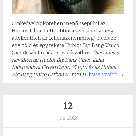
Órakedvelők körében menő csepülni az
Hublot-t. Íme kettő abból a szériából, amely
átbillentheti az „ellenszenvmérleg” nyelvét:
egy zöld és egy fekete Hublot Big Bang Unico
(
nem
)csak Preadátor vadászathoz.
(Becsületes
nevükön az Hublot Big Bang Unico Italia
Independent Green Camo 45 mm és az Hublot
Big Bang Unico Carbon 45 mm.)
Olvass tovább
→
12
2018
jún