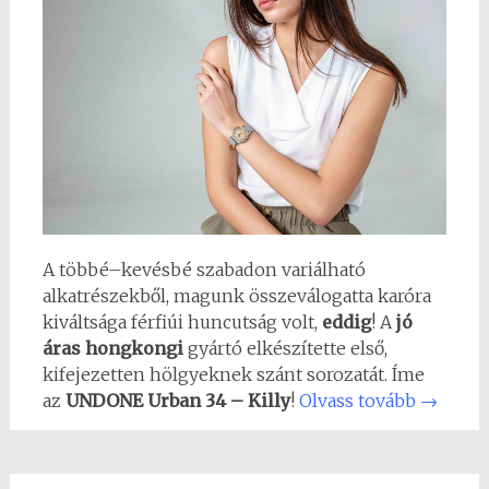
A többé–kevésbé szabadon variálható
alkatrészekből, magunk összeválogatta karóra
kiváltsága férfiúi huncutság volt,
eddig
! A
jó
áras hongkongi
gyártó elkészítette első,
kifejezetten hölgyeknek szánt sorozatát. Íme
az
UNDONE Urban 34 – Killy
!
Olvass tovább
→