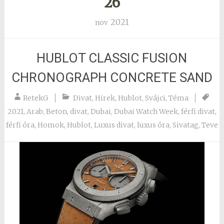
26
2021
nov
HUBLOT CLASSIC FUSION
CHRONOGRAPH CONCRETE SAND
RetekG
Divat
,
Hirek
,
Hublot
,
Svájci
,
Téma
2021
,
Arab
,
Beton
,
divat
,
Dubai
,
Dubai Watch Week
,
férfi divat
,
férfi óra
,
Homok
,
Hublot
,
Luxus divat
,
luxus óra
,
Sivatag
,
Teve