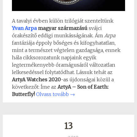
A tavalyi évben külön trilógiát szenteltünk
Yvan Arpa
magyar származású
svájci
órakészítő eddigi munkásságának. Ám
Arpa
fantáziája éppoly bőséges és kifogyhatatlan,
mint a természet végtelen gazdagsága, ennek
hála cikksorozatunk napjaink egyik
legtermékenyebb óramágusáról változatlan
lelkesedéssel folytatódhat. Lássuk tehát az
ArtyA Watches 2020
-as újdonságai közül a
következőt: Íme az
ArtyA – Son of Earth:
Butterfly!
Olvass tovább
→
13