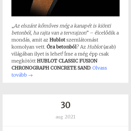
„
Az elszánt kőműves még a kanapét is kiönti
betonból, ha rajta van a tervrajzon
” – élcelődik a
mondás, amit az
Hublot
szemlátomást
komolyan vett.
Óra betonból
? Az
Hublot
(arab)
világában ilyet is lehet! Íme a még épp csak
megkötött
HUBLOT CLASSIC FUSION
CHRONOGRAPH CONCRETE SAND
.
Olvass
tovább
→
30
2021
aug