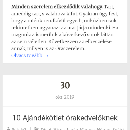
Minden szerelem elkezdődik valahogy.
Tart,
ameddig tart, s valahova kifut. Gyakran úgy fest,
hogy a miénk rendkívül egyedi, miközben sok
tekintetben ugyanazt az utat járja mindenki. Ha
magunkra ismerünk a következő sorok láttán,
az sem véletlen. Következzen az elbeszélése
annak, milyen is az Óraszerelem…
Olvass tovább
→
30
2019
okt
10 Ajándékötlet órakedvelőknek
RetekG
Divat
,
Hirek
,
Japán
,
Magyar
,
Német
,
Svájci