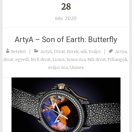
28
2020
febr
ArtyA – Son of Earth: Butterfly
RetekG
ArtyA
,
Divat
,
Hirek
,
női
,
Svájci
Artya
,
divat
,
egyedi
,
férfi divat
,
Luxus
,
luxus óra
,
Női divat
,
Pillangók
,
svájci óra
,
Unisex