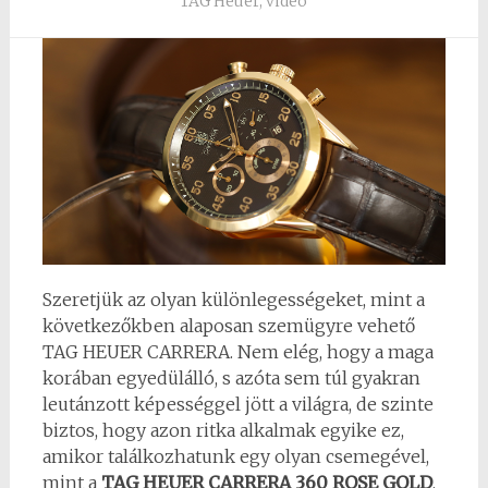
TAG Heuer
,
video
Szeretjük az olyan különlegességeket, mint a
következőkben alaposan szemügyre vehető
TAG HEUER CARRERA. Nem elég, hogy a maga
korában egyedülálló, s azóta sem túl gyakran
leutánzott képességgel jött a világra, de szinte
biztos, hogy azon ritka alkalmak egyike ez,
amikor találkozhatunk egy olyan csemegével,
mint a
TAG HEUER CARRERA 360 ROSE GOLD
,