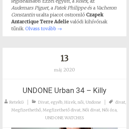
legideálisabb. Ezzel együtt, a
Rolex,
az
Audemars Piguet,
a
Patek Philippe és
a
Vacheron
Constantin
uralta piacot ostromló
Czapek
Antarctique Terre Adelie
valódi kihívónak
tűnik.
Olvass tovább
→
13
2020
máj
UNDONE Urban 34 – Killy
RetekG
Divat
,
egyéb
,
Hirek
,
női
,
Undone
divat
,
Megfizethethő
,
Megfizethető divat
,
Női divat
,
Női óra
,
UNDONE WATCHES