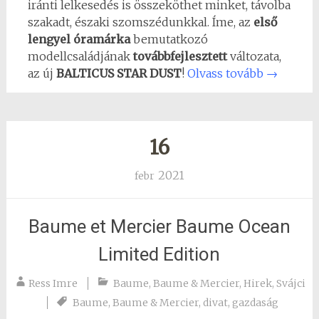
iránti lelkesedés is összeköthet minket, távolba
szakadt, északi szomszédunkkal. Íme, az
első
lengyel
óramárka
bemutatkozó
modellcsaládjának
továbbfejlesztett
változata,
az új
BALTICUS STAR DUST
!
Olvass tovább
→
16
2021
febr
Baume et Mercier Baume Ocean
Limited Edition
Ress Imre
Baume
,
Baume & Mercier
,
Hirek
,
Svájci
Baume
,
Baume & Mercier
,
divat
,
gazdaság