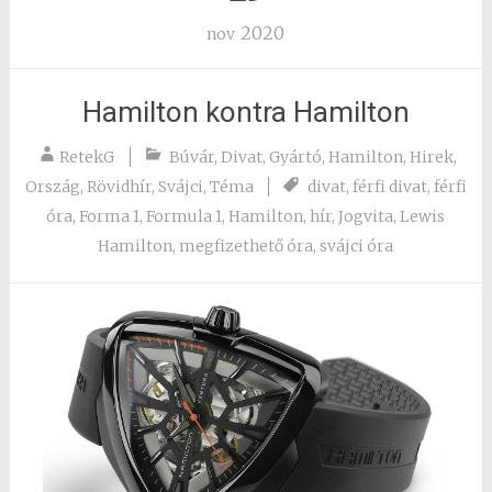
2020
nov
Hamilton kontra Hamilton
RetekG
Búvár
,
Divat
,
Gyártó
,
Hamilton
,
Hirek
,
Ország
,
Rövidhír
,
Svájci
,
Téma
divat
,
férfi divat
,
férfi
óra
,
Forma 1
,
Formula 1
,
Hamilton
,
hír
,
Jogvita
,
Lewis
Hamilton
,
megfizethető óra
,
svájci óra