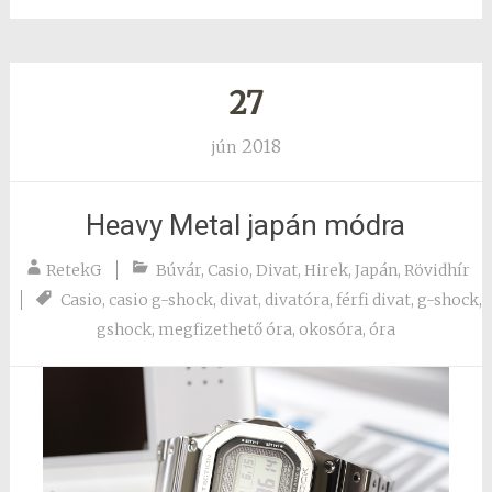
27
2018
jún
Heavy Metal japán módra
RetekG
Búvár
,
Casio
,
Divat
,
Hirek
,
Japán
,
Rövidhír
Casio
,
casio g-shock
,
divat
,
divatóra
,
férfi divat
,
g-shock
,
gshock
,
megfizethető óra
,
okosóra
,
óra