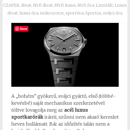
CZAPEK
,
divat
,
férfi divat
,
Férfi luxus
,
férfi óra
,
Limitált
,
Luxus
divat
,
luxus óra
,
mikrorotor
,
sportóra
,
Sportos
,
svájci óra
Save
A „bohém” gyökerű, svájci gyártó, első (többé-
kevésbé) saját mechanikus szerkezetével
töltve lovagolja meg az
acél luxus
sportkarórák
iránti, szűnni nem akaró kereslet
heves hullámait. Bár az időzítés talán nem a