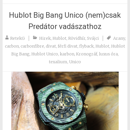
Hublot Big Bang Unico (nem)csak
Predátor vadászathoz
RetekG
Hirek
,
Hublot
,
Rövidhír
,
Svájci
Arany
,
carbon
,
carbonfibre
,
divat
,
férfi divat
,
flyback
,
Hublot
,
Hublot
Big Bang
,
Hublot Unico
,
karbon
,
Kronográf
,
luxus óra
,
texalium
,
Unico