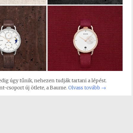
edig úgy tűnik, nehezen tudják tartani a lépést.
t-csoport új ötlete, a Baume.
Olvass tovább
→