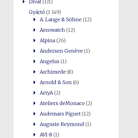
Divat
(131)
Gyártó
(1 149)
A. Lange & Söhne
(12)
Aerowatch
(12)
Alpina
(26)
Andersen Genève
(1)
Angelus
(1)
Archimede
(8)
Arnold & Son
(6)
ArtyA
(2)
Ateliers deMonaco
(2)
Audemars Piguet
(12)
Auguste Reymond
(1)
AVI-8
(1)