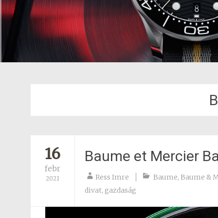
16
Baume et Mercier B
febr
Ress Imre
Baume
,
Baume & M
2021
divat
,
gazdaság