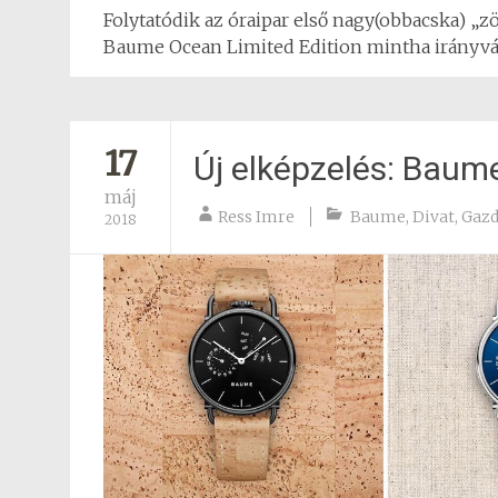
Folytatódik az óraipar első nagy(obbacska) „
Baume Ocean Limited Edition mintha irányvált
17
Új elképzelés: Baum
máj
Ress Imre
Baume
,
Divat
,
Gazd
2018