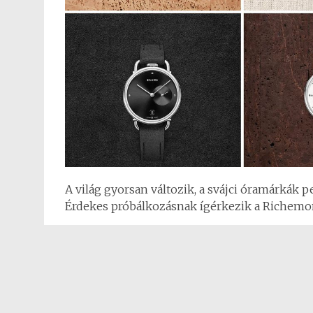
A világ gyorsan változik, a svájci óramárkák p
Érdekes próbálkozásnak ígérkezik a Richemon