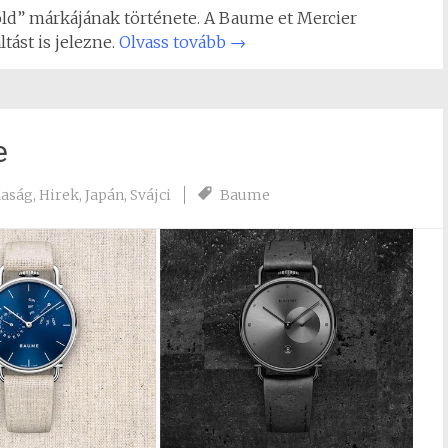
zöld” márkájának története. A Baume et Mercier
ást is jelezne.
Olvass tovább
→
e
aság
,
Hirek
,
Japán
,
Svájci
Baume