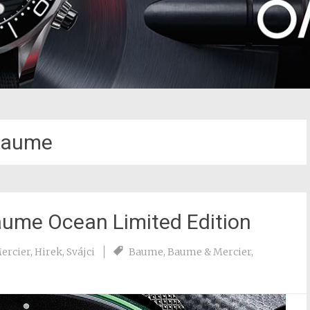
Baume
aume Ocean Limited Edition
ercier
,
Hirek
,
Svájci
Baume
,
Baume & Mercier
,