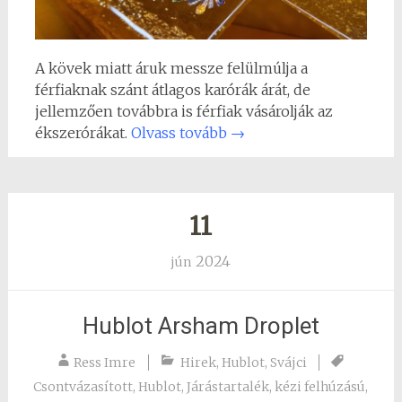
A kövek miatt áruk messze felülmúlja a
férfiaknak szánt átlagos karórák árát, de
jellemzően továbbra is férfiak vásárolják az
ékszerórákat.
Olvass tovább
→
11
2024
jún
Hublot Arsham Droplet
Ress Imre
Hirek
,
Hublot
,
Svájci
Csontvázasított
,
Hublot
,
Járástartalék
,
kézi felhúzású
,