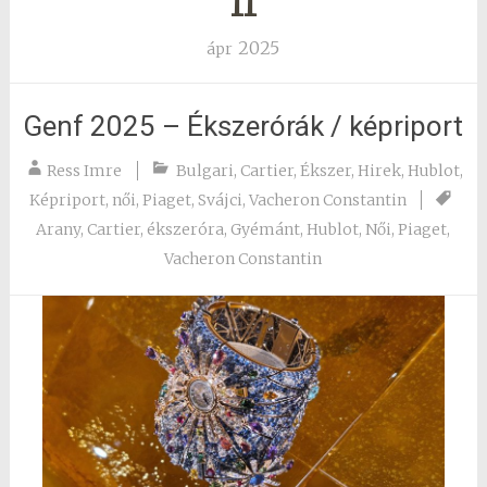
11
2025
ápr
Genf 2025 – Ékszerórák / képriport
Ress Imre
Bulgari
,
Cartier
,
Ékszer
,
Hirek
,
Hublot
,
Képriport
,
női
,
Piaget
,
Svájci
,
Vacheron Constantin
Arany
,
Cartier
,
ékszeróra
,
Gyémánt
,
Hublot
,
Női
,
Piaget
,
Vacheron Constantin