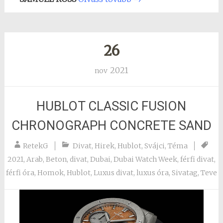
26
2021
nov
HUBLOT CLASSIC FUSION
CHRONOGRAPH CONCRETE SAND
RetekG
Divat
,
Hirek
,
Hublot
,
Svájci
,
Téma
2021
,
Arab
,
Beton
,
divat
,
Dubai
,
Dubai Watch Week
,
férfi divat
,
férfi óra
,
Homok
,
Hublot
,
Luxus divat
,
luxus óra
,
Sivatag
,
Teve