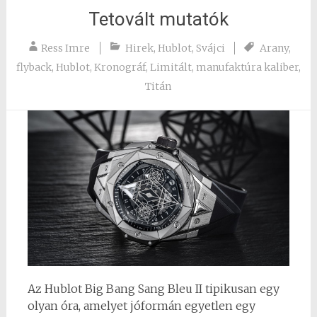
Tetovált mutatók
Ress Imre
Hirek
,
Hublot
,
Svájci
Arany
,
flyback
,
Hublot
,
Kronográf
,
Limitált
,
manufaktúra kaliber
,
Titán
Az Hublot Big Bang Sang Bleu II tipikusan egy
olyan óra, amelyet jóformán egyetlen egy