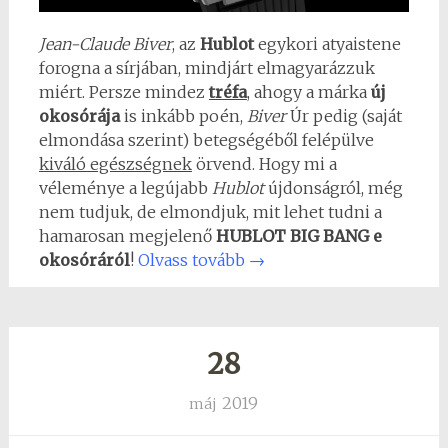
Jean-Claude Biver
, az
Hublot
egykori atyaistene
forogna a sírjában, mindjárt elmagyarázzuk
miért. Persze mindez
tréfa
, ahogy a márka
új
okosórája
is inkább poén,
Biver
Úr pedig (saját
elmondása szerint) betegségéből felépülve
kiváló egészségnek
örvend. Hogy mi a
véleménye a legújabb
Hublot
újdonságról, még
nem tudjuk, de elmondjuk, mit lehet tudni a
hamarosan megjelenő
HUBLOT BIG BANG e
okosóráról
!
Olvass tovább
→
28
2019
máj