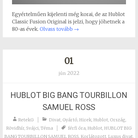
Egyértelműen kijelenti még korai, de az Hublot
Classic Fusion Original is jelzi, hogy jöhetnek a
80-as évek.
Olvass tovább
→
01
2022
jún
HUBLOT BIG BANG TOURBILLON
SAMUEL ROSS
RetekG
Divat
,
Gyártó
,
Hirek
,
Hublot
,
Ország
,
Rövidhír
,
Svájci
,
Téma
férfi óra
,
Hublot
,
HUBLOT BIG
BANG TOURBILLON SAMUEL ROSS
,
Korlátozott
,
Luxus divat
,