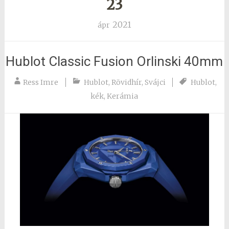
23
2021
ápr
Hublot Classic Fusion Orlinski 40mm
Ress Imre
Hublot
,
Rövidhír
,
Svájci
Hublot
,
kék
,
Kerámia