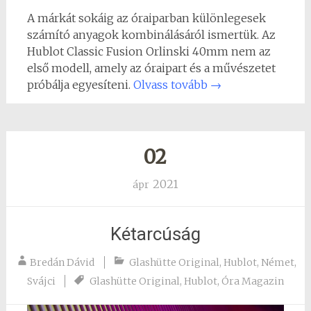
A márkát sokáig az óraiparban különlegesek
számító anyagok kombinálásáról ismertük. Az
Hublot Classic Fusion Orlinski 40mm nem az
első modell, amely az óraipart és a művészetet
próbálja egyesíteni.
Olvass tovább
→
02
2021
ápr
Kétarcúság
Bredán Dávid
Glashütte Original
,
Hublot
,
Német
,
Svájci
Glashütte Original
,
Hublot
,
Óra Magazin