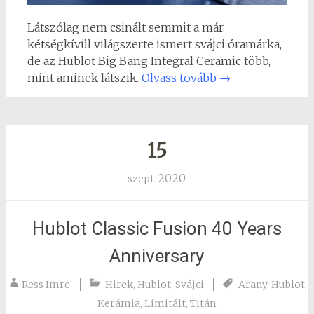
Látszólag nem csinált semmit a már
kétségkívül világszerte ismert svájci óramárka,
de az Hublot Big Bang Integral Ceramic több,
mint aminek látszik.
Olvass tovább
→
15
2020
szept
Hublot Classic Fusion 40 Years
Anniversary
Ress Imre
Hirek
,
Hublot
,
Svájci
Arany
,
Hublot
,
Kerámia
,
Limitált
,
Titán