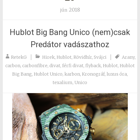
2018
jún
Hublot Big Bang Unico (nem)csak
Predátor vadászathoz
RetekG
Hirek
,
Hublot
,
Rövidhír
,
Svájci
Arany
,
carbon
,
carbonfibre
,
divat
,
férfi divat
,
flyback
,
Hublot
,
Hublot
Big Bang
,
Hublot Unico
,
karbon
,
Kronográf
,
luxus óra
,
texalium
,
Unico