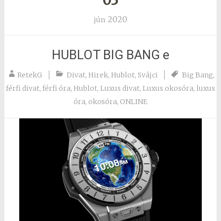
2020
jún
HUBLOT BIG BANG e
RetekG
Divat
,
Hirek
,
Hublot
,
Svájci
Big Bang
,
férfi divat
,
férfi óra
,
Hublot
,
Luxus divat
,
Luxus okosóra
,
luxus
óra
,
okosóra
,
ONLINE