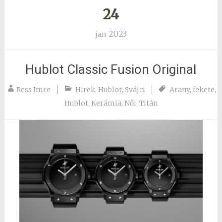
24
2023
jan
Hublot Classic Fusion Original
Ress Imre
Hirek
,
Hublot
,
Svájci
Arany
,
fekete
,
Hublot
,
Kerámia
,
Női
,
Titán