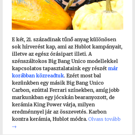
E két, 21. századinak tűnő anyag különösen
sok hírverést kap, ami az Hublot kampányait,
illetve az egész órásipart illeti. A
szénszáltokos Big Bang Unico modellekkel
kapcsolatos tapasztalataink egy részét
már
korábban közreadtuk
. Ezért most bal
kezünkben egy másik Big Bang Unico
Carbon, ezúttal Ferrari színekben, amíg jobb
markunkban egy jócskán bearanyozott, de
kerámia King Power várja, milyen
eredménnyel jár az összevetés. Karbon
kontra kerámia, Hublot módra.
Olvass tovább
→