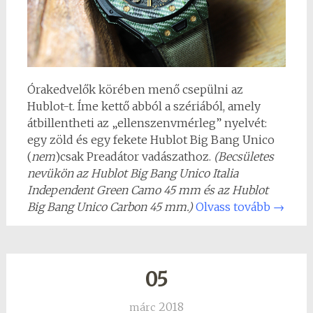
Órakedvelők körében menő csepülni az
Hublot-t. Íme kettő abból a szériából, amely
átbillentheti az „ellenszenvmérleg” nyelvét:
egy zöld és egy fekete Hublot Big Bang Unico
(
nem
)csak Preadátor vadászathoz.
(Becsületes
nevükön az Hublot Big Bang Unico Italia
Independent Green Camo 45 mm és az Hublot
Big Bang Unico Carbon 45 mm.)
Olvass tovább
→
05
2018
márc