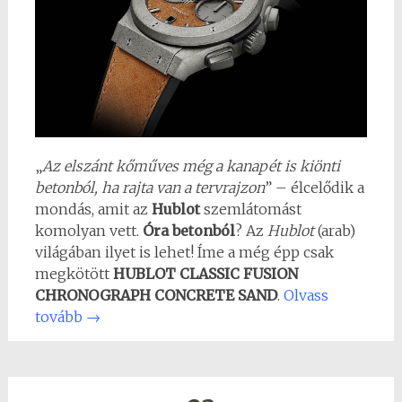
„
Az elszánt kőműves még a kanapét is kiönti
betonból, ha rajta van a tervrajzon
” – élcelődik a
mondás, amit az
Hublot
szemlátomást
komolyan vett.
Óra betonból
? Az
Hublot
(arab)
világában ilyet is lehet! Íme a még épp csak
megkötött
HUBLOT CLASSIC FUSION
CHRONOGRAPH CONCRETE SAND
.
Olvass
tovább
→