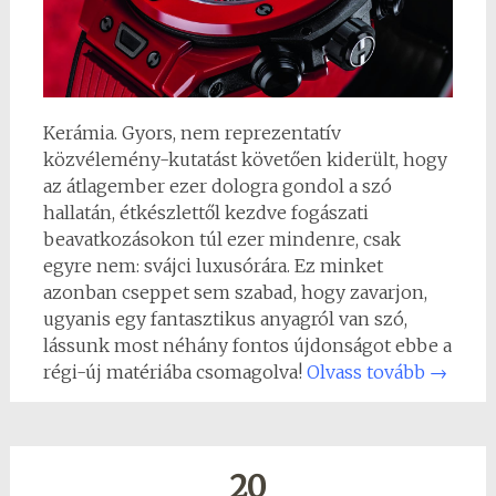
Kerámia. Gyors, nem reprezentatív
közvélemény-kutatást követően kiderült, hogy
az átlagember ezer dologra gondol a szó
hallatán, étkészlettől kezdve fogászati
beavatkozásokon túl ezer mindenre, csak
egyre nem: svájci luxusórára. Ez minket
azonban cseppet sem szabad, hogy zavarjon,
ugyanis egy fantasztikus anyagról van szó,
lássunk most néhány fontos újdonságot ebbe a
régi-új matériába csomagolva!
Olvass tovább
→
20