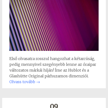
Első olvasatra rosszul hangozhat a kétarcúság,
pedig mennyivel szegényebb lenne az óraipar
változatos márkái híján! Íme az Hublot és a
Glashütte Original párhuzamos dimenziói.
Olvass tovább
→
09