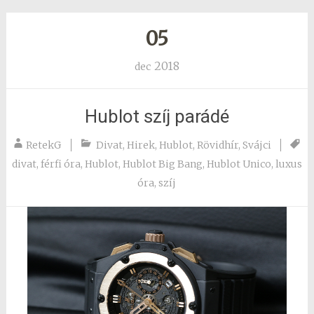
05
2018
dec
Hublot szíj parádé
RetekG
Divat
,
Hirek
,
Hublot
,
Rövidhír
,
Svájci
divat
,
férfi óra
,
Hublot
,
Hublot Big Bang
,
Hublot Unico
,
luxus
óra
,
szíj