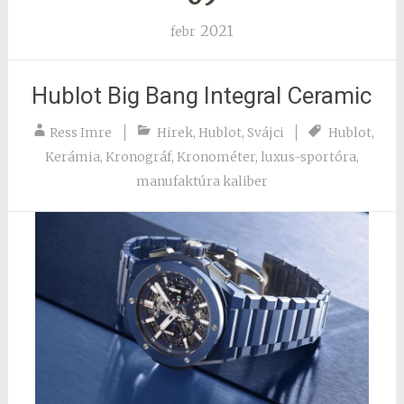
2021
febr
Hublot Big Bang Integral Ceramic
Ress Imre
Hirek
,
Hublot
,
Svájci
Hublot
,
Kerámia
,
Kronográf
,
Kronométer
,
luxus-sportóra
,
manufaktúra kaliber