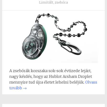
Limitált
,
zsebóra
A zsebórák korszaka sok-sok évtizede lejárt,
nagy kérdés, hogy az Hublot Arsham Droplet
mennyire tud újra életet lehelni beléjük.
Olvass
tovább
→