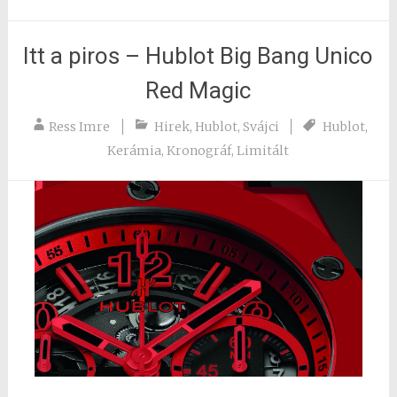
Itt a piros – Hublot Big Bang Unico
Red Magic
Ress Imre
Hirek
,
Hublot
,
Svájci
Hublot
,
Kerámia
,
Kronográf
,
Limitált