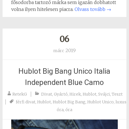
fősodorba tartozó márka sem igazán dobhatott
volna ilyen hitelesen piacra.
Olvass tovább
→
06
2019
márc
Hublot Big Bang Unico Italia
Independent Blue Camo
RetekG
Divat
,
Gyártó
,
Hirek
,
Hublot
,
Svájci
,
Teszt
férfi divat
,
Hublot
,
Hublot Big Bang
,
Hublot Unico
,
luxus
óra
,
óra