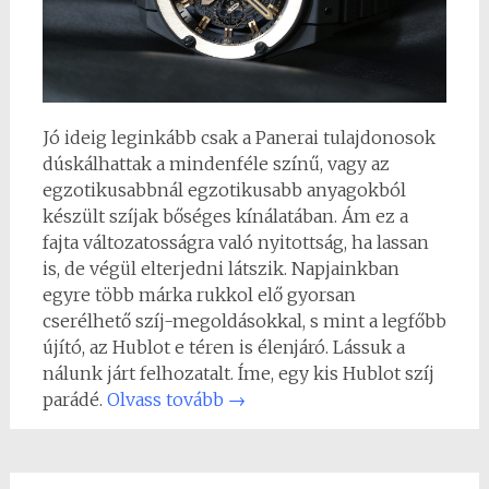
Jó ideig leginkább csak a Panerai tulajdonosok
dúskálhattak a mindenféle színű, vagy az
egzotikusabbnál egzotikusabb anyagokból
készült szíjak bőséges kínálatában. Ám ez a
fajta változatosságra való nyitottság, ha lassan
is, de végül elterjedni látszik. Napjainkban
egyre több márka rukkol elő gyorsan
cserélhető szíj-megoldásokkal, s mint a legfőbb
újító, az Hublot e téren is élenjáró. Lássuk a
nálunk járt felhozatalt. Íme, egy kis Hublot szíj
parádé.
Olvass tovább
→