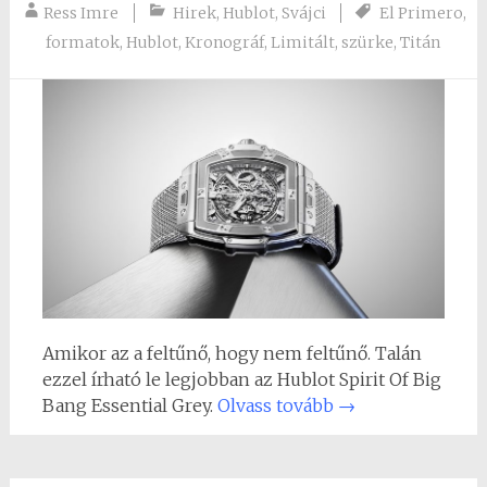
Ress Imre
Hirek
,
Hublot
,
Svájci
El Primero
,
formatok
,
Hublot
,
Kronográf
,
Limitált
,
szürke
,
Titán
Amikor az a feltűnő, hogy nem feltűnő. Talán
ezzel írható le legjobban az Hublot Spirit Of Big
Bang Essential Grey.
Olvass tovább
→