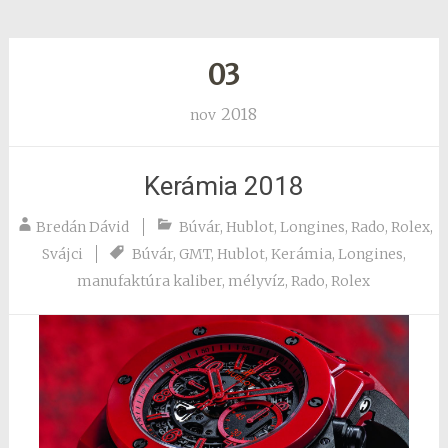
03
2018
nov
Kerámia 2018
Bredán Dávid
Búvár
,
Hublot
,
Longines
,
Rado
,
Rolex
,
Svájci
Búvár
,
GMT
,
Hublot
,
Kerámia
,
Longines
,
manufaktúra kaliber
,
mélyvíz
,
Rado
,
Rolex