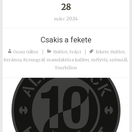
28
2024
márc
Csakis a fekete
Orosz Gábor
Hublot
,
Svájci
fekete
,
Hublot
,
Kerámia
,
Kronográf
,
manufaktúra kaliber
,
mélyvíz
,
szénszál
,
Tourbillon