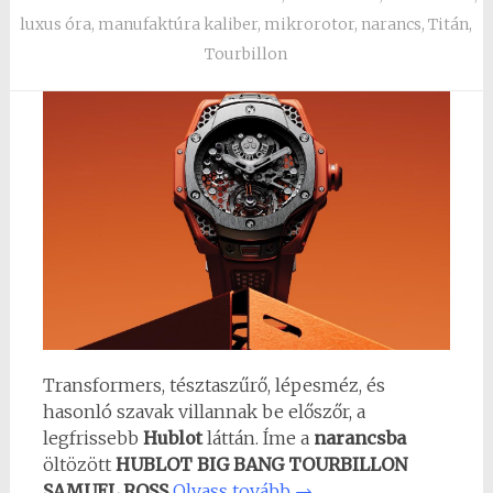
luxus óra
,
manufaktúra kaliber
,
mikrorotor
,
narancs
,
Titán
,
Tourbillon
Transformers, tésztaszűrő, lépesméz, és
hasonló szavak villannak be előszőr, a
legfrissebb
Hublot
láttán. Íme a
narancsba
öltözött
HUBLOT BIG BANG TOURBILLON
SAMUEL ROSS
Olvass tovább
→