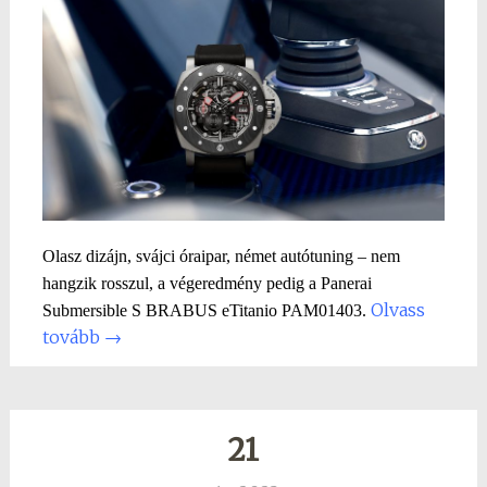
Olasz dizájn, svájci óraipar, német autótuning – nem
hangzik rosszul, a végeredmény pedig a Panerai
Olvass
Submersible S BRABUS eTitanio PAM01403.
tovább
→
21