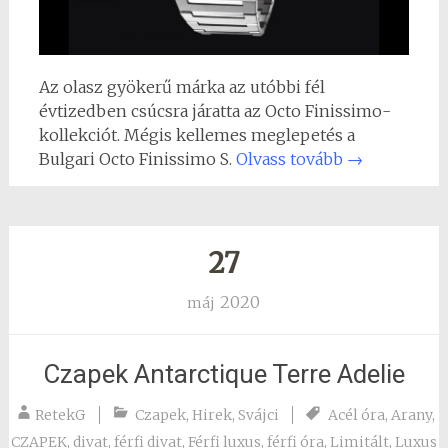
Az olasz gyökerű márka az utóbbi fél
évtizedben csúcsra járatta az Octo Finissimo-
kollekciót. Mégis kellemes meglepetés a
Bulgari Octo Finissimo S.
Olvass tovább
→
27
2020
máj
Czapek Antarctique Terre Adelie
RetekG
Czapek
,
Hirek
,
Svájci
Acél óra
,
Arany
,
CZAPEK
,
divat
,
férfi divat
,
Férfi luxus
,
férfi óra
,
Limitált
,
Luxus