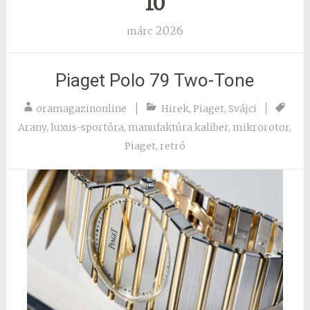
10
2026
márc
Piaget Polo 79 Two-Tone
oramagazinonline
Hirek
,
Piaget
,
Svájci
Arany
,
luxus-sportóra
,
manufaktúra kaliber
,
mikrorotor
,
Piaget
,
retró