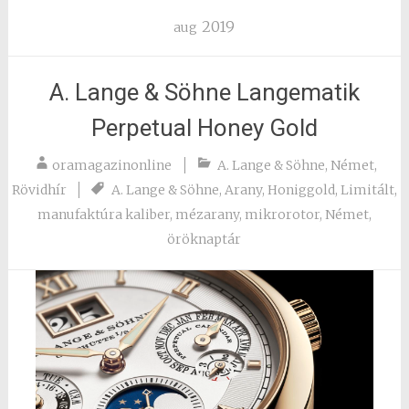
2019
aug
A. Lange & Söhne Langematik
Perpetual Honey Gold
oramagazinonline
A. Lange & Söhne
,
Német
,
Rövidhír
A. Lange & Söhne
,
Arany
,
Honiggold
,
Limitált
,
manufaktúra kaliber
,
mézarany
,
mikrorotor
,
Német
,
öröknaptár