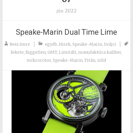
2022
jún
Speake-Marin Dual Time Lime
Ress Imre
egyéb
,
Hirek
,
Speake-Marin
,
Svájci
fekete
,
független
,
GMT
,
Limitált
,
manufaktúra kaliber
,
mikrorotor
,
Speake-Marin
,
Titán
,
zöld