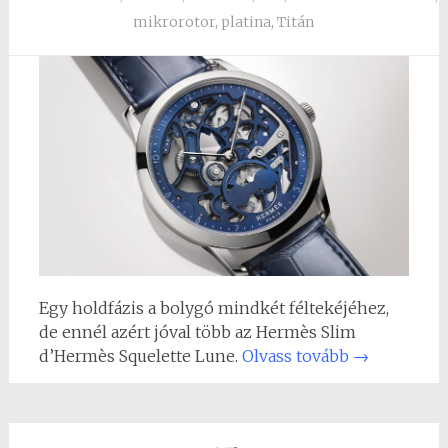
mikrorotor
,
platina
,
Titán
Egy holdfázis a bolygó mindkét féltekéjéhez,
de ennél azért jóval több az Hermès Slim
d’Hermès Squelette Lune.
Olvass tovább
→