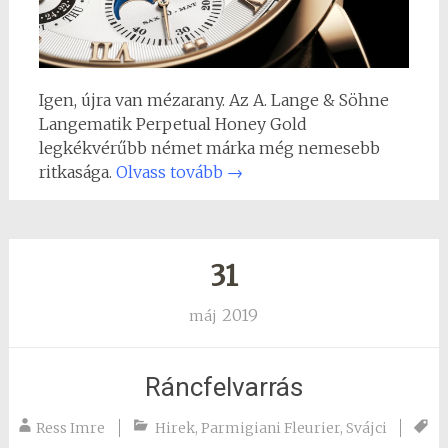
Igen, újra van mézarany. Az A. Lange & Söhne
Langematik Perpetual Honey Gold
legkékvérűbb német márka még nemesebb
ritkasága.
Olvass tovább
→
31
2019
máj
Ráncfelvarrás
Ress Imre
Hirek
,
Parmigiani Fleurier
,
Svájci