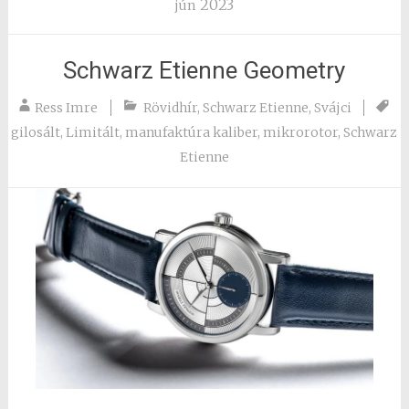
2023
jún
Schwarz Etienne Geometry
Ress Imre
Rövidhír
,
Schwarz Etienne
,
Svájci
gilosált
,
Limitált
,
manufaktúra kaliber
,
mikrorotor
,
Schwarz
Etienne