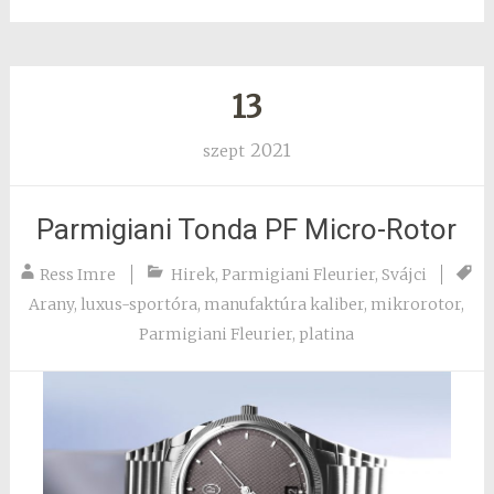
13
2021
szept
Parmigiani Tonda PF Micro-Rotor
Ress Imre
Hirek
,
Parmigiani Fleurier
,
Svájci
Arany
,
luxus-sportóra
,
manufaktúra kaliber
,
mikrorotor
,
Parmigiani Fleurier
,
platina