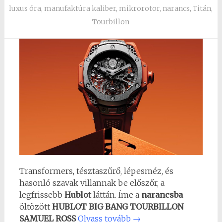
luxus óra
,
manufaktúra kaliber
,
mikrorotor
,
narancs
,
Titán
,
Tourbillon
Transformers, tésztaszűrő, lépesméz, és
hasonló szavak villannak be előszőr, a
legfrissebb
Hublot
láttán. Íme a
narancsba
öltözött
HUBLOT BIG BANG TOURBILLON
SAMUEL ROSS
Olvass tovább
→