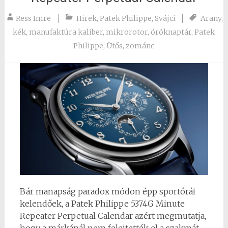
Ress Imre
Hirek
,
Patek Philippe
,
Svájci
Arany
,
kék
,
manufaktúra kaliber
,
mikrorotor
,
öröknaptár
,
Patek
Philippe
,
Ütős
,
zománc
Bár manapság paradox módon épp sportórái
kelendőek, a Patek Philippe 5374G Minute
Repeater Perpetual Calendar azért megmutatja,