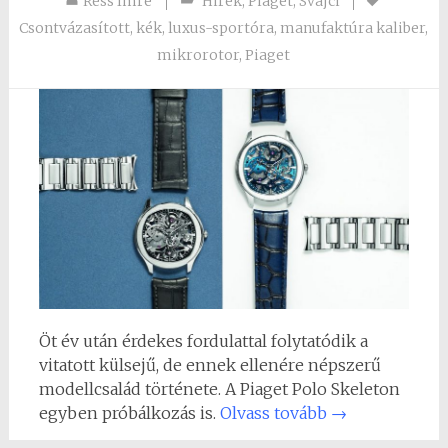
Ress Imre
Hirek
,
Piaget
,
Svájci
Csontvázasított
,
kék
,
luxus-sportóra
,
manufaktúra kaliber
,
mikrorotor
,
Piaget
Öt év után érdekes fordulattal folytatódik a
vitatott külsejű, de ennek ellenére népszerű
modellcsalád története. A Piaget Polo Skeleton
egyben próbálkozás is.
Olvass tovább
→