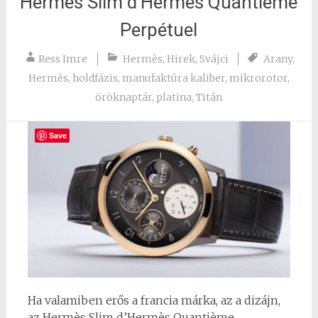
Hermès Slim d’Hermès Quantième
Perpétuel
Ress Imre
Hermès
,
Hirek
,
Svájci
Arany
,
Hermès
,
holdfázis
,
manufaktúra kaliber
,
mikrorotor
,
öröknaptár
,
platina
,
Titán
Save
Ha valamiben erős a francia márka, az a dizájn,
az Hermès Slim d’Hermès Quantième