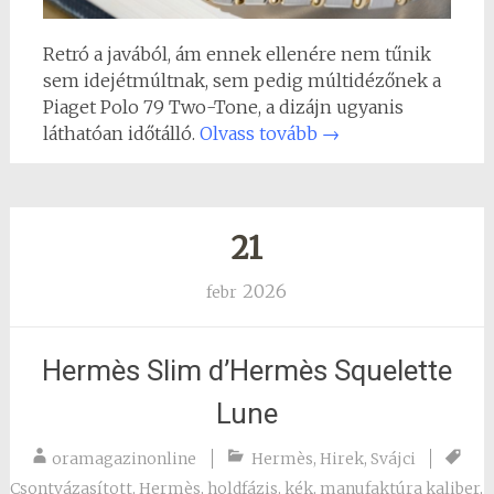
Retró a javából, ám ennek ellenére nem tűnik
sem idejétmúltnak, sem pedig múltidézőnek a
Piaget Polo 79 Two-Tone, a dizájn ugyanis
láthatóan időtálló.
Olvass tovább
→
21
2026
febr
Hermès Slim d’Hermès Squelette
Lune
oramagazinonline
Hermès
,
Hirek
,
Svájci
Csontvázasított
,
Hermès
,
holdfázis
,
kék
,
manufaktúra kaliber
,