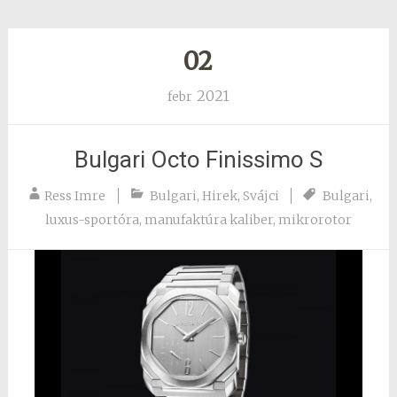
02
2021
febr
Bulgari Octo Finissimo S
Ress Imre
Bulgari
,
Hirek
,
Svájci
Bulgari
,
luxus-sportóra
,
manufaktúra kaliber
,
mikrorotor