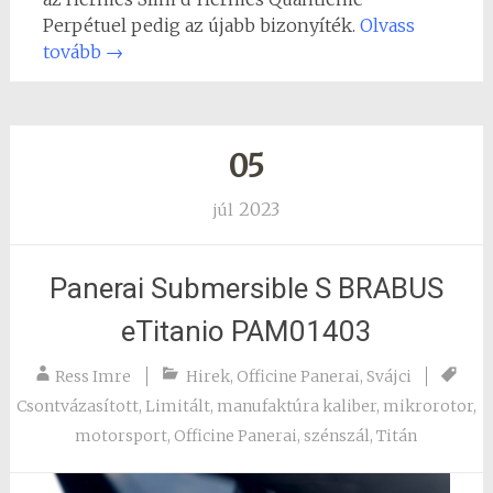
Perpétuel pedig az újabb bizonyíték.
Olvass
tovább
→
05
2023
júl
Panerai Submersible S BRABUS
eTitanio PAM01403
Ress Imre
Hirek
,
Officine Panerai
,
Svájci
Csontvázasított
,
Limitált
,
manufaktúra kaliber
,
mikrorotor
,
motorsport
,
Officine Panerai
,
szénszál
,
Titán