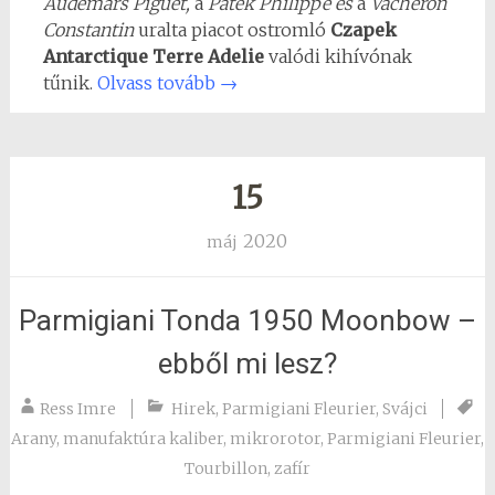
Audemars Piguet,
a
Patek Philippe és
a
Vacheron
Constantin
uralta piacot ostromló
Czapek
Antarctique Terre Adelie
valódi kihívónak
tűnik.
Olvass tovább
→
15
2020
máj
Parmigiani Tonda 1950 Moonbow –
ebből mi lesz?
Ress Imre
Hirek
,
Parmigiani Fleurier
,
Svájci
Arany
,
manufaktúra kaliber
,
mikrorotor
,
Parmigiani Fleurier
,
Tourbillon
,
zafír