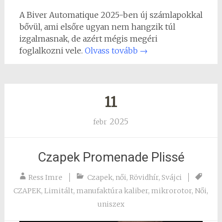
A Biver Automatique 2025-ben új számlapokkal
bővül, ami elsőre ugyan nem hangzik túl
izgalmasnak, de azért mégis megéri
foglalkozni vele.
Olvass tovább
→
11
2025
febr
Czapek Promenade Plissé
Ress Imre
Czapek
,
női
,
Rövidhír
,
Svájci
CZAPEK
,
Limitált
,
manufaktúra kaliber
,
mikrorotor
,
Női
,
uniszex