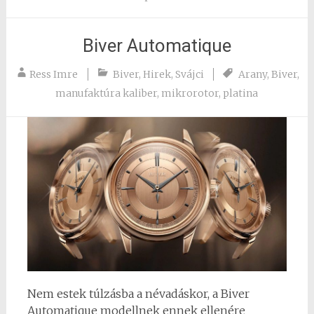
Biver Automatique
Ress Imre
Biver
,
Hirek
,
Svájci
Arany
,
Biver
,
manufaktúra kaliber
,
mikrorotor
,
platina
Nem estek túlzásba a névadáskor, a Biver
Automatique modellnek ennek ellenére