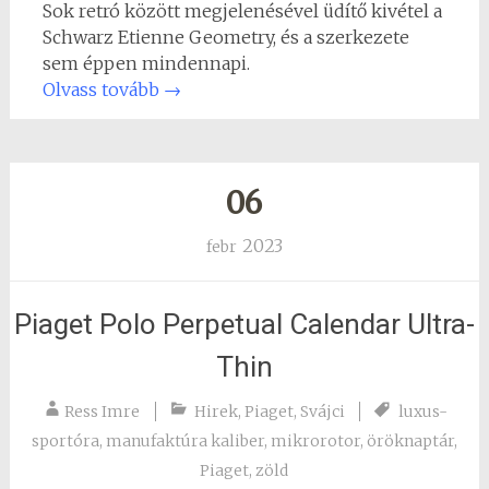
Sok retró között megjelenésével üdítő kivétel a
Schwarz Etienne Geometry, és a szerkezete
sem éppen mindennapi.
Olvass tovább
→
06
2023
febr
Piaget Polo Perpetual Calendar Ultra-
Thin
Ress Imre
Hirek
,
Piaget
,
Svájci
luxus-
sportóra
,
manufaktúra kaliber
,
mikrorotor
,
öröknaptár
,
Piaget
,
zöld