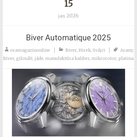
15
2026
jan
Biver Automatique 2025
oramagazinonline
Biver
,
Hirek
,
Svájci
Arany
,
Biver
,
gilosált
,
jáde
,
manufaktúra kaliber
,
mikrorotor
,
platina