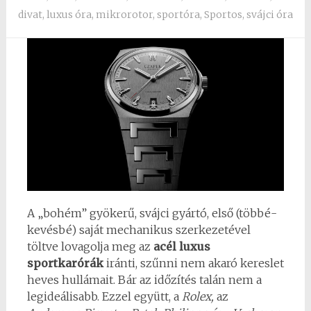
divat
,
luxus óra
,
mikrorotor
,
sportóra
,
Sportos
,
svájci óra
A „bohém” gyökerű, svájci gyártó, első (többé-
kevésbé) saját mechanikus szerkezetével
töltve lovagolja meg az
acél luxus
sportkarórák
iránti, szűnni nem akaró kereslet
heves hullámait. Bár az időzítés talán nem a
legideálisabb. Ezzel együtt, a
Rolex,
az