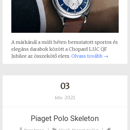
A márkánál a múlt héten bemutatott sportos és
elegáns darabok között a Chopard L.U.C QF
Jubilee az összekötő elem.
Olvass tovább
→
03
2021
febr
Piaget Polo Skeleton