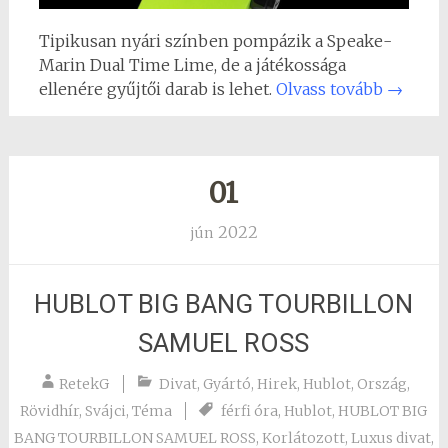
Tipikusan nyári színben pompázik a Speake-
Marin Dual Time Lime, de a játékossága
ellenére gyűjtői darab is lehet.
Olvass tovább
→
01
2022
jún
HUBLOT BIG BANG TOURBILLON
SAMUEL ROSS
RetekG
Divat
,
Gyártó
,
Hirek
,
Hublot
,
Ország
,
Rövidhír
,
Svájci
,
Téma
férfi óra
,
Hublot
,
HUBLOT BIG
BANG TOURBILLON SAMUEL ROSS
,
Korlátozott
,
Luxus divat
,