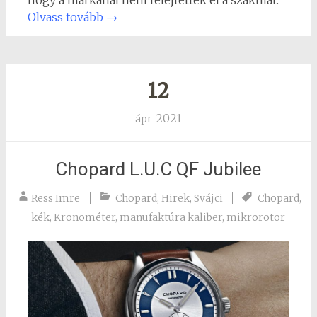
hogy a márkánál nem felejtették el a szakmát.
Olvass tovább
→
12
2021
ápr
Chopard L.U.C QF Jubilee
Ress Imre
Chopard
,
Hirek
,
Svájci
Chopard
,
kék
,
Kronométer
,
manufaktúra kaliber
,
mikrorotor