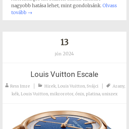
nagyobb hatása lehet, mint gondolnánk.
Olvass
tovább
→
13
2024
jún
Louis Vuitton Escale
Ress Imre
Hirek
,
Louis Vuitton
,
Svájci
Arany
,
kék
,
Louis Vuitton
,
mikrorotor
,
ónix
,
platina
,
uniszex