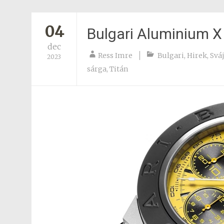
04
Bulgari Aluminium X
dec
Ress Imre
Bulgari
,
Hirek
,
Sváj
2023
sárga
,
Titán