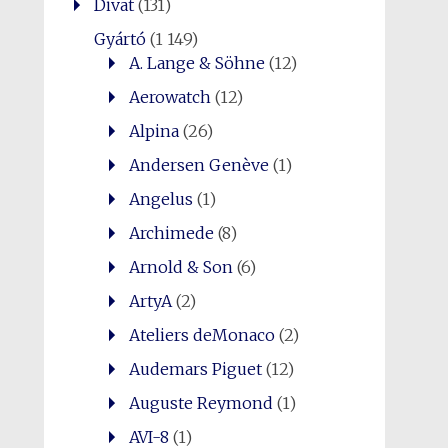
Divat
(131)
Gyártó
(1 149)
A. Lange & Söhne
(12)
Aerowatch
(12)
Alpina
(26)
Andersen Genève
(1)
Angelus
(1)
Archimede
(8)
Arnold & Son
(6)
ArtyA
(2)
Ateliers deMonaco
(2)
Audemars Piguet
(12)
Auguste Reymond
(1)
AVI-8
(1)