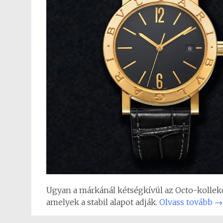
Ugyan a márkánál kétségkívül az Octo-kollek
amelyek a stabil alapot adják.
Olvass tovább
→