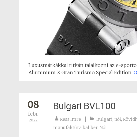
Luxusmárkákkal ritkán találkozni az e-sportok
Aluminium X Gran Turismo Special Edition.
O
08
Bulgari BVL100
febr
Ress Imre
Bulgari
,
női
,
Rövidh
2022
manufaktúra kaliber
,
Női