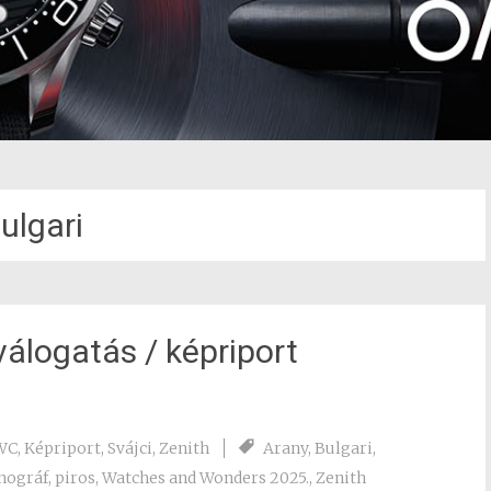
ulgari
álogatás / képriport
WC
,
Képriport
,
Svájci
,
Zenith
Arany
,
Bulgari
,
nográf
,
piros
,
Watches and Wonders 2025.
,
Zenith