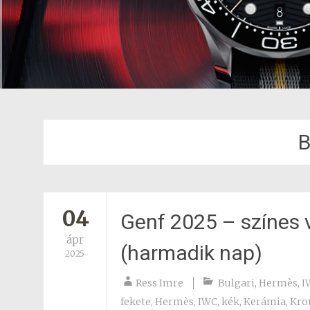
B
04
Genf 2025 – színes v
ápr
(harmadik nap)
2025
Ress Imre
Bulgari
,
Hermès
,
I
fekete
,
Hermès
,
IWC
,
kék
,
Kerámia
,
Kro