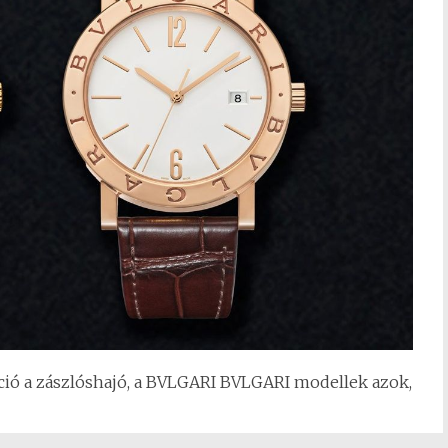
ció a zászlóshajó, a BVLGARI BVLGARI modellek azok,