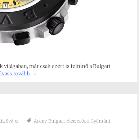
 világában, már csak ezért is feltűnő a Bulgari
lvass tovább
→
ír
,
Svájci
Arany
,
Bulgari
,
ékszeróra
,
Gyémánt
,