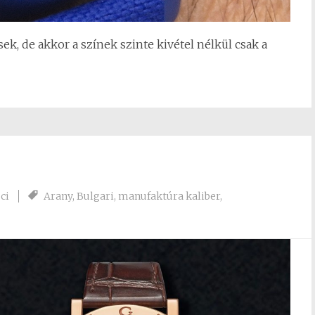
ek, de akkor a színek szinte kivétel nélkül csak a
ci
Arany
,
Bulgari
,
manufaktúra kaliber
,