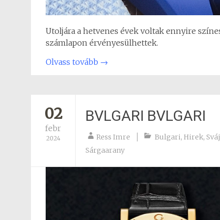
Utoljára a hetvenes évek voltak ennyire színes
számlapon érvényesülhettek.
Olvass tovább
→
02
BVLGARI BVLGARI
febr
Ress Imre
Bulgari
,
Hirek
,
Sváj
2024
Sárgaarany