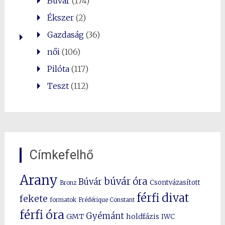
Búvár
(174)
Ékszer
(2)
Gazdaság
(36)
női
(106)
Pilóta
(117)
Teszt
(112)
Címkefelhő
Arany
búvár óra
Búvár
Csontvázasított
Bronz
férfi divat
fekete
formatok
Frédérique Constant
férfi óra
Gyémánt
GMT
holdfázis
IWC