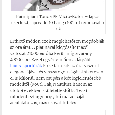
Parmigiani Tonda PF Micro-Rotor – lapos
szerkezt, lapos, de 10 barig (100 m) nyomásálló
tok
Érthető módon ezek meglehetősen megdobják
az óra árát. A platinával kiegészített acél
változat 21000 euróba kerül, míg az arany
49000-be. Ezzel egyértelműen a dárgább
luxus-sportórák
közé tartozik az óra, viszont
eleganciájával és visszafogottságával sikeresen
el is különül nem csupán a két legjelentősebb
modelltől (Royal Oak, Nautilus), hanem az
utóbbi években születettektől is. Teszi
mindent ezt úgy, hogy hű marad saját
arculatához is, más szóval, hiteles.