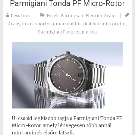
Parmigiani Tonda PF Micro-Rotor
Ress Imre
Hirek
,
Parmigiani Fleurier
,
Svájci
Arany
,
luxus-sportóra
,
manufaktúra kaliber
,
mikrorotor
,
Parmigiani Fleurier
,
platina
Új család legkisebb tagja a Parmigiani Tonda PF
Micro-Rotor, amely lényegesen több annál,
mint aminek elsőre látszik.