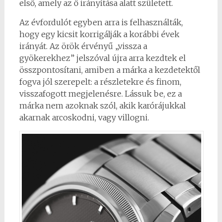
első, amely az ő irányítása alatt született.
Az évfordulót egyben arra is felhasználták,
hogy egy kicsit korrigálják a korábbi évek
irányát. Az örök érvényű „vissza a
gyökerekhez” jelszóval újra arra kezdtek el
összpontosítani, amiben a márka a kezdetektől
fogva jól szerepelt: a részletekre és finom,
visszafogott megjelenésre. Lássuk be, ez a
márka nem azoknak szól, akik karórájukkal
akarnak arcoskodni, vagy villogni.