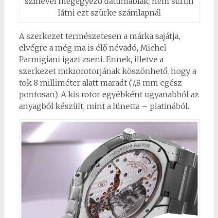
színével megegyező dátumablak; nem sűrűn
látni ezt szürke számlapnál
A szerkezet természetesen a márka sajátja,
elvégre a még ma is élő névadó, Michel
Parmigiani igazi zseni. Ennek, illetve a
szerkezet mikrorotorjának köszönhető, hogy a
tok 8 milliméter alatt maradt (7,8 mm egész
pontosan). A kis rotor egyébként ugyanabból az
anyagból készült, mint a lünetta – platinából.