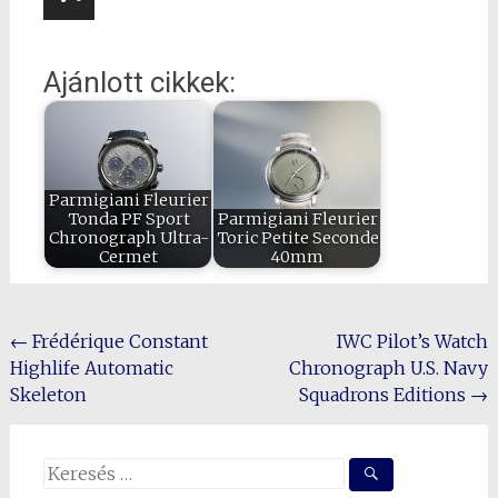
Ajánlott cikkek:
Parmigiani Fleurier
Tonda PF Sport
Parmigiani Fleurier
Chronograph Ultra-
Toric Petite Seconde
Cermet
40mm
Post
←
Frédérique Constant
IWC Pilot’s Watch
Highlife Automatic
Chronograph U.S. Navy
navigation
Skeleton
Squadrons Editions
→
Search
for: