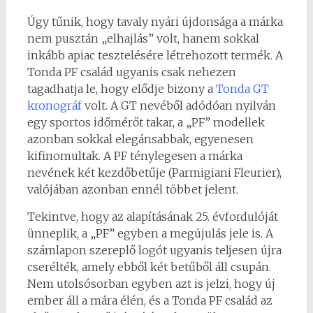
Úgy tűnik, hogy tavaly nyári újdonsága a márka
nem pusztán „elhajlás” volt, hanem sokkal
inkább apiac tesztelésére létrehozott termék. A
Tonda PF család ugyanis csak nehezen
tagadhatja le, hogy elődje bizony a
Tonda GT
kronográf
volt. A GT nevéből adódóan nyilván
egy sportos időmérőt takar, a „PF” modellek
azonban sokkal elegánsabbak, egyenesen
kifinomultak. A PF ténylegesen a márka
nevének két kezdőbetűje (Parmigiani Fleurier),
valójában azonban ennél többet jelent.
Tekintve, hogy az alapításának 25. évfordulóját
ünneplik, a „PF” egyben a megújulás jele is. A
számlapon szereplő logót ugyanis teljesen újra
cserélték, amely ebből két betűből áll csupán.
Nem utolsósorban egyben azt is jelzi, hogy új
ember áll a mára élén, és a Tonda PF család az