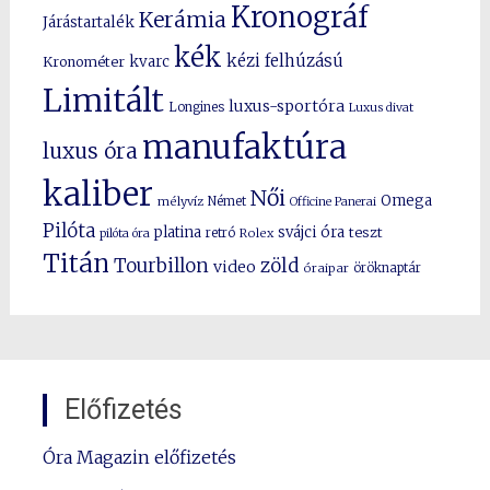
Kronográf
Kerámia
Járástartalék
kék
kézi felhúzású
kvarc
Kronométer
Limitált
luxus-sportóra
Longines
Luxus divat
manufaktúra
luxus óra
kaliber
Női
Omega
mélyvíz
Német
Officine Panerai
Pilóta
platina
svájci óra
teszt
pilóta óra
retró
Rolex
Titán
Tourbillon
zöld
video
óraipar
öröknaptár
Előfizetés
Óra Magazin előfizetés