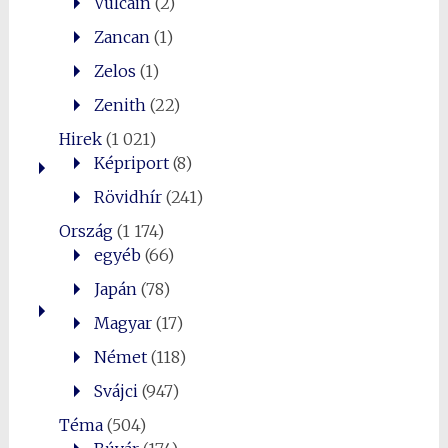
Vulcain
(2)
Zancan
(1)
Zelos
(1)
Zenith
(22)
Hirek
(1 021)
Képriport
(8)
Rövidhír
(241)
Ország
(1 174)
egyéb
(66)
Japán
(78)
Magyar
(17)
Német
(118)
Svájci
(947)
Téma
(504)