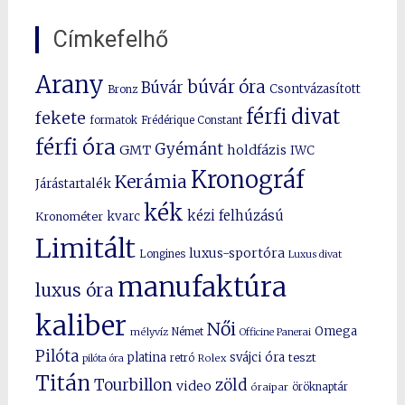
Címkefelhő
Arany
búvár óra
Búvár
Csontvázasított
Bronz
férfi divat
fekete
formatok
Frédérique Constant
férfi óra
Gyémánt
GMT
holdfázis
IWC
Kronográf
Kerámia
Járástartalék
kék
kézi felhúzású
kvarc
Kronométer
Limitált
luxus-sportóra
Longines
Luxus divat
manufaktúra
luxus óra
kaliber
Női
Omega
mélyvíz
Német
Officine Panerai
Pilóta
platina
svájci óra
teszt
pilóta óra
retró
Rolex
Titán
Tourbillon
zöld
video
óraipar
öröknaptár