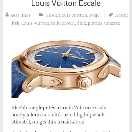
Louis Vuitton Escale
Ress Imre
Hirek
,
Louis Vuitton
,
Svájci
Arany
,
kék
,
Louis Vuitton
,
mikrorotor
,
ónix
,
platina
,
uniszex
Kisebb meglepetés a Louis Vuitton Escale,
amely jelentősen eltér az eddig képviselt
stílustól, mégis illik a márkához.