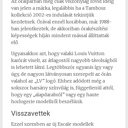
Az óraiparban még csak viszonylag rövid ideig
van jelen a márka, legalábbis ha a Tambour
kollekció 2002-es indulását tekintjük
kezdetnek. Órával ennél korábban, már 1988-
ban jelentkeztek, de akkoriban órakészítési
képességek híján mindent mással állíttattak
elő.
Ugyanakkor azt, hogy valaki Louis Vuitton
karórát viselt, az átlagostól nagyobb távolságból
is lehetett látni. Legtöbbször ugyanis így vagy
úgy, de nagyon látványosan szerepelt az órán
valahol az „LV” logó. Ehhez adódott még a
sokszor harsány színvilág is, függetlenül attól,
hogy egy „alapdarabról” vagy egy haute
horlogerie modellről beszélünk.
Visszavettek
Ezzel szemben az új Escale modellek