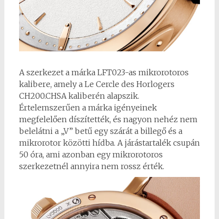
A szerkezet a márka LFT023-as mikrorotoros
kalibere, amely a Le Cercle des Horlogers
CH200.CHSA kaliberén alapszik.
Értelemszerűen a márka igényeinek
megfelelően díszítették, és nagyon nehéz nem
belelátni a „V” betű egy szárát a billegő és a
mikrorotor közötti hídba. A járástartalék csupán
50 óra, ami azonban egy mikrorotoros
szerkezetnél annyira nem rossz érték.