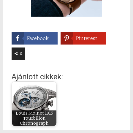
Facebook
Pinterest
0
Ajánlott cikkek:
Louis Moinet 1816
Tourbillon
Chronograph