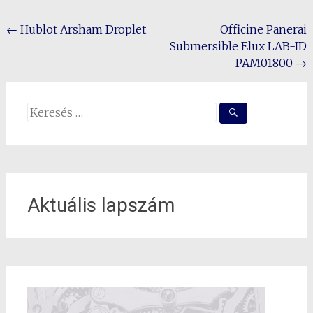
Post
←
Hublot Arsham Droplet
Officine Panerai
Submersible Elux LAB-ID
navigation
PAM01800
→
Search
for:
Aktuális lapszám