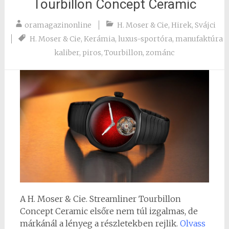
Tourbillon Concept Ceramic
oramagazinonline
H. Moser & Cie
,
Hirek
,
Svájci
H. Moser & Cie
,
Kerámia
,
luxus-sportóra
,
manufaktúra
kaliber
,
piros
,
Tourbillon
,
zománc
A H. Moser & Cie. Streamliner Tourbillon
Concept Ceramic elsőre nem túl izgalmas, de
márkánál a lényeg a részletekben rejlik.
Olvass