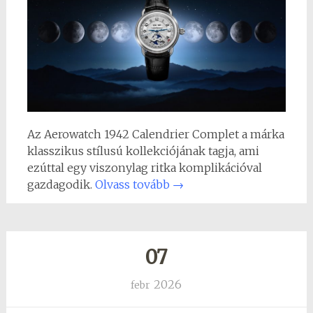
Az Aerowatch 1942 Calendrier Complet a márka
klasszikus stílusú kollekciójának tagja, ami
ezúttal egy viszonylag ritka komplikációval
gazdagodik.
Olvass tovább
→
07
2026
febr