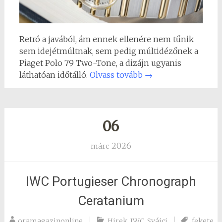
Retró a javából, ám ennek ellenére nem tűnik
sem idejétmúltnak, sem pedig múltidézőnek a
Piaget Polo 79 Two-Tone, a dizájn ugyanis
láthatóan időtálló.
Olvass tovább
→
06
2026
márc
IWC Portugieser Chronograph
Ceratanium
oramagazinonline
Hirek
,
IWC
,
Svájci
fekete
,