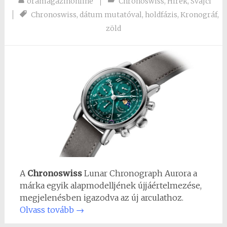
oramagazinonline
Chronoswiss
,
Hirek
,
Svájci
Chronoswiss
,
dátum mutatóval
,
holdfázis
,
Kronográf
,
zöld
A
Chronoswiss
Lunar Chronograph Aurora a
márka egyik alapmodelljének újjáértelmezése,
megjelenésben igazodva az új arculathoz.
Olvass tovább
→