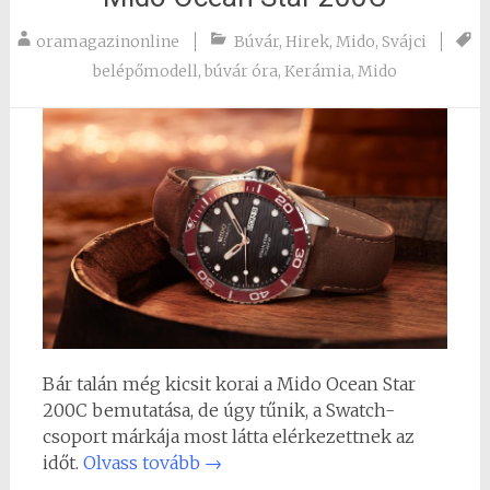
oramagazinonline
Búvár
,
Hirek
,
Mido
,
Svájci
belépőmodell
,
búvár óra
,
Kerámia
,
Mido
Bár talán még kicsit korai a Mido Ocean Star
200C bemutatása, de úgy tűnik, a Swatch-
csoport márkája most látta elérkezettnek az
időt.
Olvass tovább
→