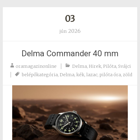
03
2026
jún
Delma Commander 40 mm
oramagazinonline
Delma
,
Hirek
,
Pilóta
,
Svájci
belépőkategória
,
Delma
,
kék
,
lazac
,
pilóta óra
,
zöld