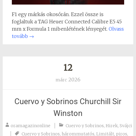
F1 egy márkás okosórán. Ezzel össze is
foglaltuk a TAG Heuer Connected Calibre E5 45
mm x Formula 1 mibenlétének lényegét.
Olvass
tovább
→
12
2026
márc
Cuervo y Sobrinos Churchill Sir
Winston
oramagazinonline
Cuervo y Sobrinos
,
Hirek
,
Svájci
Cuervo y Sobrinos
,
hárommutatós
,
Limitált
,
piros
,