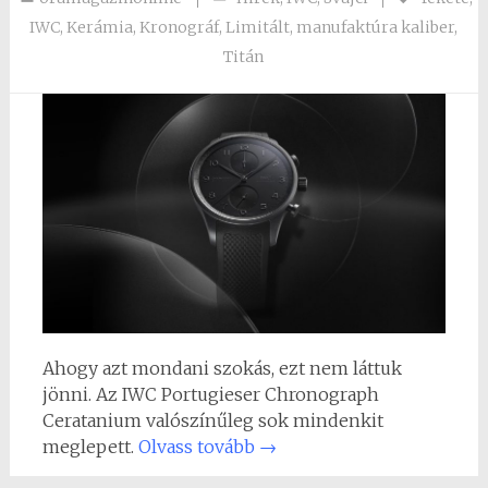
IWC
,
Kerámia
,
Kronográf
,
Limitált
,
manufaktúra kaliber
,
Titán
Ahogy azt mondani szokás, ezt nem láttuk
jönni. Az IWC Portugieser Chronograph
Ceratanium valószínűleg sok mindenkit
meglepett.
Olvass tovább
→