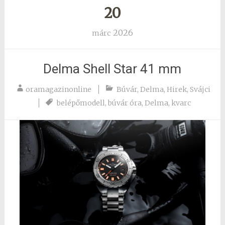
20
2026
márc
Delma Shell Star 41 mm
oramagazinonline
Búvár
,
Delma
,
Hirek
,
Svájci
belépőmodell
,
búvár óra
,
Delma
,
kvarc