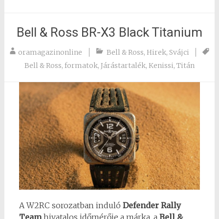
Bell & Ross BR-X3 Black Titanium
oramagazinonline
Bell & Ross
,
Hirek
,
Svájci
Bell & Ross
,
formatok
,
Járástartalék
,
Kenissi
,
Titán
A W2RC sorozatban induló
Defender Rally
Team
hivatalos időmérője a márka, a
Bell &