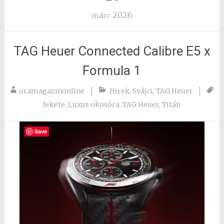
2026
márc
TAG Heuer Connected Calibre E5 x
Formula 1
oramagazinonline
Hirek
,
Svájci
,
TAG Heuer
fekete
,
Luxus okosóra
,
TAG Heuer
,
Titán
Save