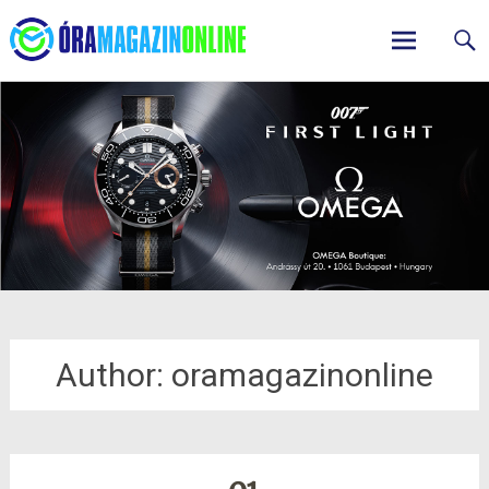
ÓraMagazinOnline
Skip
to
content
Author:
oramagazinonline