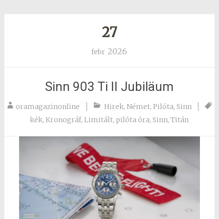
27
2026
febr
Sinn 903 Ti II Jubiläum
oramagazinonline
Hirek
,
Német
,
Pilóta
,
Sinn
kék
,
Kronográf
,
Limitált
,
pilóta óra
,
Sinn
,
Titán