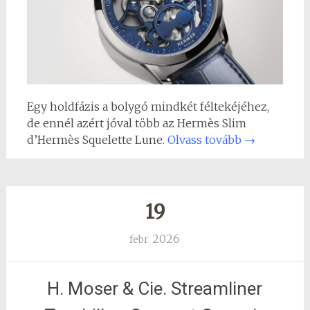
Egy holdfázis a bolygó mindkét féltekéjéhez,
de ennél azért jóval több az Hermès Slim
d’Hermès Squelette Lune.
Olvass tovább
→
19
2026
febr
H. Moser & Cie. Streamliner