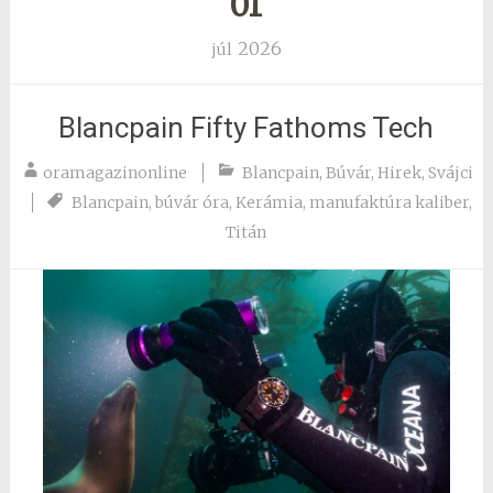
01
2026
júl
Blancpain Fifty Fathoms Tech
oramagazinonline
Blancpain
,
Búvár
,
Hirek
,
Svájci
Blancpain
,
búvár óra
,
Kerámia
,
manufaktúra kaliber
,
Titán