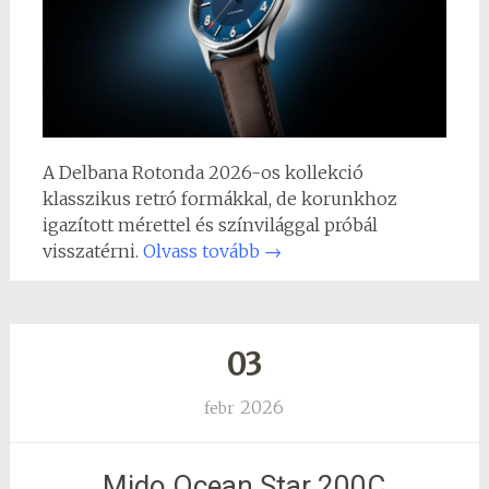
A Delbana Rotonda 2026-os kollekció
klasszikus retró formákkal, de korunkhoz
igazított mérettel és színvilággal próbál
visszatérni.
Olvass tovább
→
03
2026
febr
Mido Ocean Star 200C