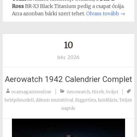
Ross
BR-X3 Black Titanium pedig a csapat órája.
Arra azonban bárki szert tehet.
Olvass tovább
→
10
2026
febr
Aerowatch 1942 Calendrier Complet
oramagazinonline
Aerowatch
,
Hirek
,
Svájci
belépőmodell
,
dátum mutatóval
,
független
,
holdfázis
,
Teljes
naptár