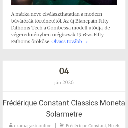
A
márka
neve elválaszthatatlan a modern
búvárórák történetétől. Az ú
j
Blancpain Fifty
Fathoms Tech a Gombessa modell utódja, de
végeredményben mégiscsak
1953-
as
Fifty
Fathoms
örökö
se.
Olvass tovább
→
04
2026
jún
Frédérique Constant Classics Moneta
Solarmetre
oramagazinonline
Frédérique Constant
,
Hirek
,