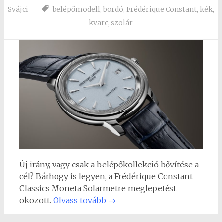
Svájci
belépőmodell
,
bordó
,
Frédérique Constant
,
kék
,
kvarc
,
szolár
Új irány, vagy csak a belépőkollekció bővítése a
cél? Bárhogy is legyen, a Frédérique Constant
Classics Moneta Solarmetre meglepetést
okozott.
Olvass tovább
→