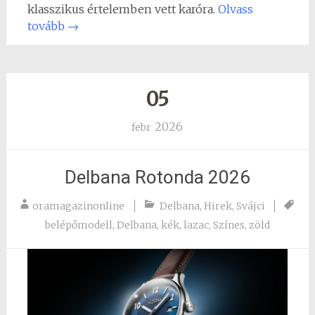
klasszikus értelemben vett karóra.
Olvass
tovább
→
05
2026
febr
Delbana Rotonda 2026
oramagazinonline
Delbana
,
Hirek
,
Svájci
belépőmodell
,
Delbana
,
kék
,
lazac
,
Színes
,
zöld