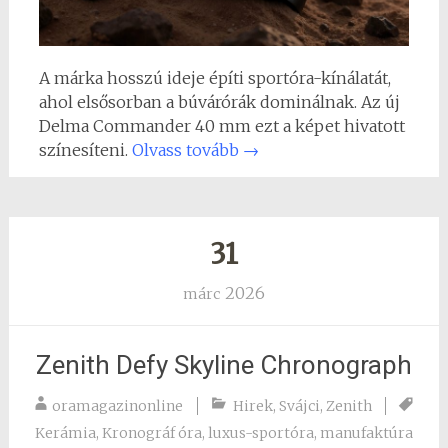
A márka hosszú ideje építi sportóra-kínálatát,
ahol elsősorban a búvárórák dominálnak. Az új
Delma Commander 40 mm ezt a képet hivatott
színesíteni.
Olvass tovább
→
31
2026
márc
Zenith Defy Skyline Chronograph
oramagazinonline
Hirek
,
Svájci
,
Zenith
Kerámia
,
Kronográf óra
,
luxus-sportóra
,
manufaktúra