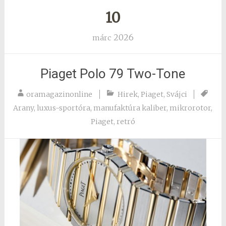
10
2026
márc
Piaget Polo 79 Two-Tone
oramagazinonline
Hirek
,
Piaget
,
Svájci
Arany
,
luxus-sportóra
,
manufaktúra kaliber
,
mikrorotor
,
Piaget
,
retró