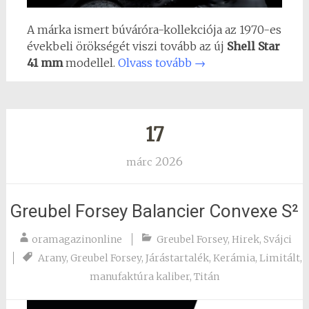
A márka ismert búváróra-kollekciója az 1970-es
évekbeli örökségét viszi tovább az új
Shell Star
41 mm
modellel.
Olvass tovább
→
17
2026
márc
Greubel Forsey Balancier Convexe S²
oramagazinonline
Greubel Forsey
,
Hirek
,
Svájci
Arany
,
Greubel Forsey
,
Járástartalék
,
Kerámia
,
Limitált
,
manufaktúra kaliber
,
Titán