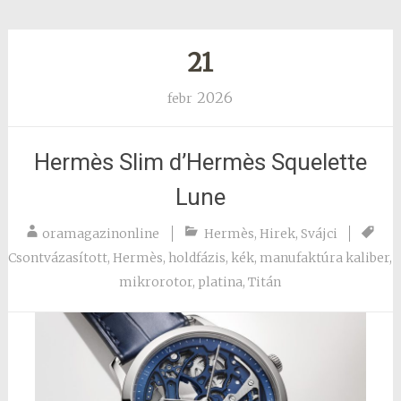
21
2026
febr
Hermès Slim d’Hermès Squelette
Lune
oramagazinonline
Hermès
,
Hirek
,
Svájci
Csontvázasított
,
Hermès
,
holdfázis
,
kék
,
manufaktúra kaliber
,
mikrorotor
,
platina
,
Titán