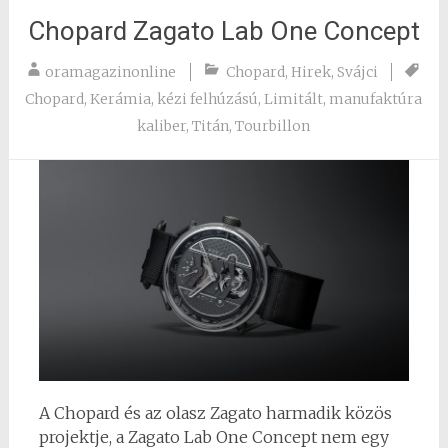
Chopard Zagato Lab One Concept
oramagazinonline
Chopard
,
Hirek
,
Svájci
Chopard
,
Kerámia
,
kézi felhúzású
,
Limitált
,
manufaktúra
kaliber
,
Titán
,
Tourbillon
A Chopard és az olasz Zagato harmadik közös
projektje, a Zagato Lab One Concept nem egy