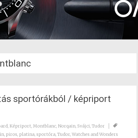
ntblanc
ás sportórákból / képriport
ard
,
Képriport
,
Montblanc
,
Norqain
,
Svájci
,
Tudor
in
,
piros
,
platina
,
sportóra
,
Tudor
,
Watches and Wonders