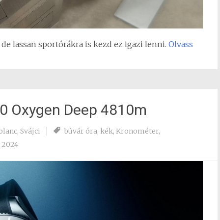
e lassan sportórákra is kezd ez igazi lenni.
Olvass
 0 Oxygen Deep 4810m
blanc
,
Svájci
búvár óra
,
kék
,
Kronométer
,
 2024