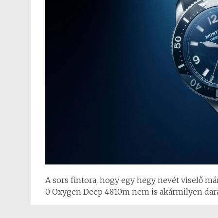
A sors fintora, hogy egy hegy nevét viselő má
0 Oxygen Deep 4810m nem is akármilyen dar