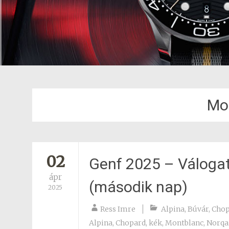
Mo
02
Genf 2025 – Válogat
ápr
(második nap)
2025
Ress Imre
Alpina
,
Búvár
,
Chop
Alpina
,
Chopard
,
kék
,
Montblanc
,
Norqa