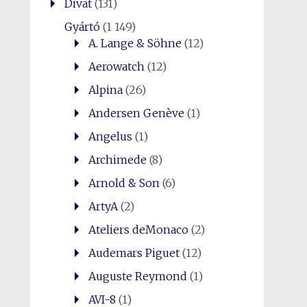
Divat
(131)
Gyártó
(1 149)
A. Lange & Söhne
(12)
Aerowatch
(12)
Alpina
(26)
Andersen Genève
(1)
Angelus
(1)
Archimede
(8)
Arnold & Son
(6)
ArtyA
(2)
Ateliers deMonaco
(2)
Audemars Piguet
(12)
Auguste Reymond
(1)
AVI-8
(1)