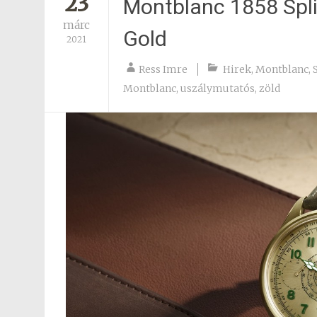
23
Montblanc 1858 Spl
márc
Gold
2021
Ress Imre
Hirek
,
Montblanc
,
Montblanc
,
uszálymutatós
,
zöld