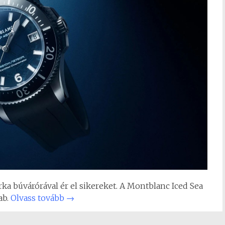
rka búvárórával ér el sikereket. A Montblanc Iced Sea
ab.
Olvass tovább
→