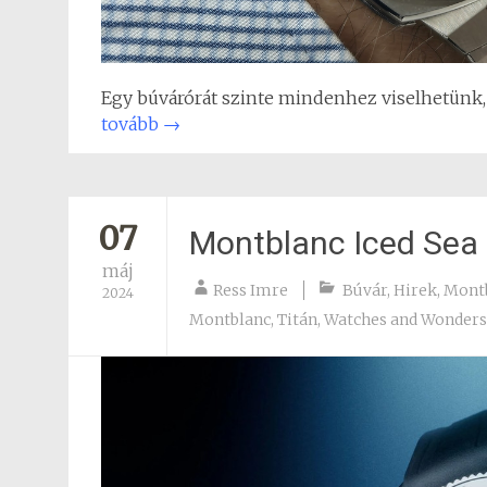
Egy búvárórát szinte mindenhez viselhetünk, d
tovább
→
07
Montblanc Iced Sea
máj
Ress Imre
Búvár
,
Hirek
,
Mont
2024
Montblanc
,
Titán
,
Watches and Wonders