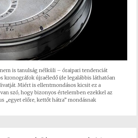
em is tanulság nélküli – óraipari tendenciát
 kronográfok újraéledő (de legalábbis láthatóan
ivatját. Miért is ellentmondásos kicsit ez a
ól van szó, hogy bizonyos értelemben ezekkel az
us „egyet előre, kettőt hátra” mondásnak