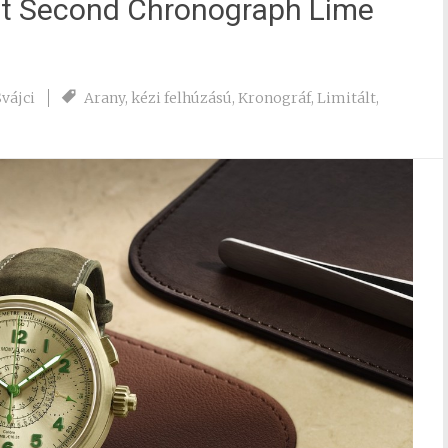
it Second Chronograph Lime
Svájci
Arany
,
kézi felhúzású
,
Kronográf
,
Limitált
,