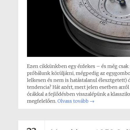
Ezen cikkünkben egy érdekes – és még csak n
próbálunk körüljárni, mégpedig az egygombos
lelkesen és nem is hatástalanul élesztgetett) d
tendencia? Hát azért, mert jelen esetben arr
órákkal a fejlődésben visszalépünk a klasszik
megfelelően.
Olvass tovább
→