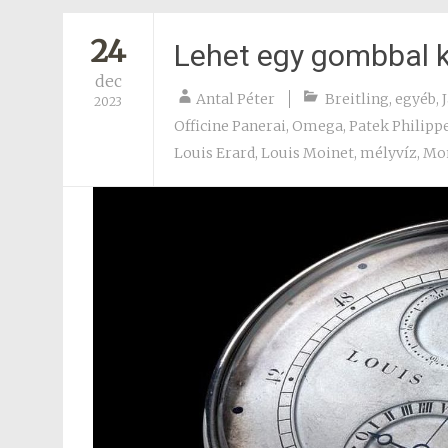
24
Lehet egy gombbal 
dec
Antal Péter
Breitling
,
egyéb
,
2023
Officine Panerai
,
Omega
,
Patek Philipp
Louis Erard
,
Louis Moinet
,
mélyvíz
,
Mon