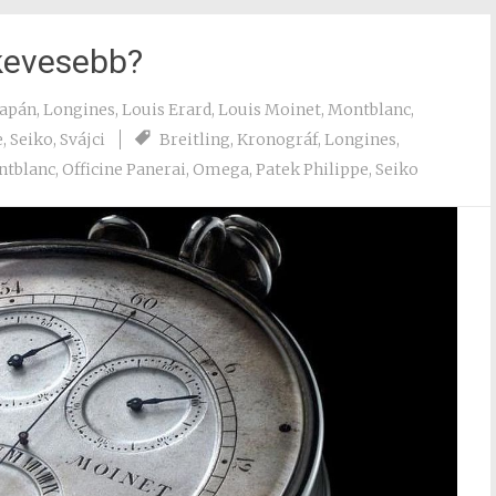
kevesebb?
Japán
,
Longines
,
Louis Erard
,
Louis Moinet
,
Montblanc
,
e
,
Seiko
,
Svájci
Breitling
,
Kronográf
,
Longines
,
tblanc
,
Officine Panerai
,
Omega
,
Patek Philippe
,
Seiko