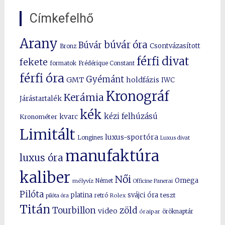
Címkefelhő
Arany
búvár óra
Búvár
Csontvázasított
Bronz
férfi divat
fekete
formatok
Frédérique Constant
férfi óra
Gyémánt
GMT
holdfázis
IWC
Kronográf
Kerámia
Járástartalék
kék
kézi felhúzású
kvarc
Kronométer
Limitált
luxus-sportóra
Longines
Luxus divat
manufaktúra
luxus óra
kaliber
Női
Omega
mélyvíz
Német
Officine Panerai
Pilóta
platina
svájci óra
teszt
pilóta óra
retró
Rolex
Titán
Tourbillon
zöld
video
óraipar
öröknaptár