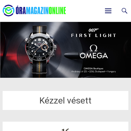
ÓraMagazinOnline
Skip
to
content
Kézzel vésett