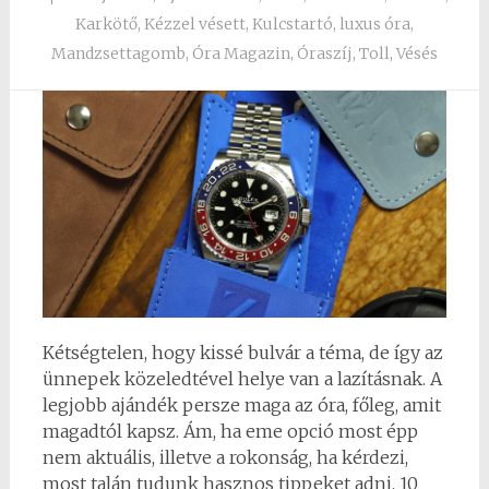
Karkötő
,
Kézzel vésett
,
Kulcstartó
,
luxus óra
,
Mandzsettagomb
,
Óra Magazin
,
Óraszíj
,
Toll
,
Vésés
Kétségtelen, hogy kissé bulvár a téma, de így az
ünnepek közeledtével helye van a lazításnak. A
legjobb ajándék persze maga az óra, főleg, amit
magadtól kapsz. Ám, ha eme opció most épp
nem aktuális, illetve a rokonság, ha kérdezi,
most talán tudunk hasznos tippeket adni. 10