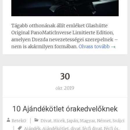
Tágabb otthonának állít emléket Glashütte
Original PanoMaticInverse Limitierte Edition,
amelyen Drezda nevezetességei szerepelnek –
nem is akármilyen formában.
Olvass tovább
→
30
2019
okt
10 Ajándékötlet órakedvelőknek
RetekG
Divat
,
Hirek
,
Japán
,
Magyar
,
Német
,
Svájci
Ajándék
,
Ajándékötlet
,
divat
,
férfi divat
,
Férfi ór
,