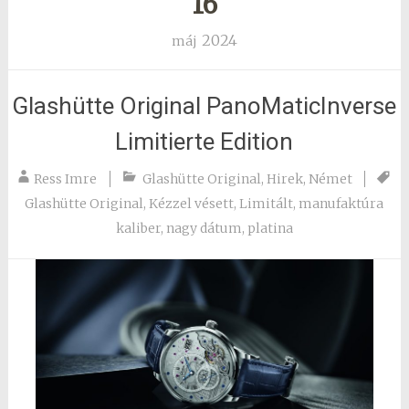
16
2024
máj
Glashütte Original PanoMaticInverse
Limitierte Edition
Ress Imre
Glashütte Original
,
Hirek
,
Német
Glashütte Original
,
Kézzel vésett
,
Limitált
,
manufaktúra
kaliber
,
nagy dátum
,
platina