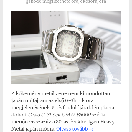
gshock
,
megfizethető óra
,
okosóra
,
óra
A kőkemény metál zene nem kimondottan
japán műfaj, ám az első G-Shock óra
megjelenésének 35. évfordulójára idén piacra
dobott
Casio G-Shock GMW-B5000
széria
menőn visszazúz a 80-as évekbe. Igazi Heavy
Metal japán módra.
Olvass tovább
→