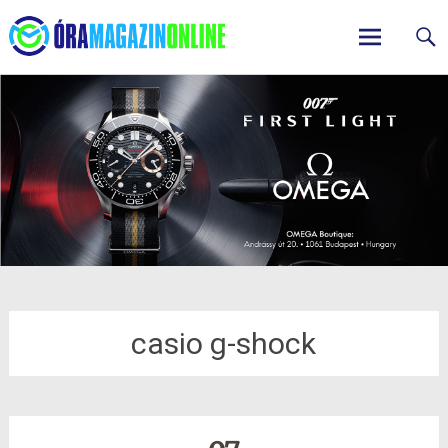
ÓraMagazinOnline
Skip
to
content
casio g-shock