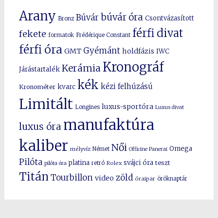
Arany
búvár óra
Búvár
Csontvázasított
Bronz
férfi divat
fekete
formatok
Frédérique Constant
férfi óra
Gyémánt
GMT
holdfázis
IWC
Kronográf
Kerámia
Járástartalék
kék
kézi felhúzású
kvarc
Kronométer
Limitált
luxus-sportóra
Longines
Luxus divat
manufaktúra
luxus óra
kaliber
Női
Omega
mélyvíz
Német
Officine Panerai
Pilóta
platina
svájci óra
teszt
pilóta óra
retró
Rolex
Titán
Tourbillon
zöld
video
óraipar
öröknaptár