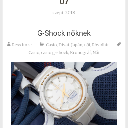
07
2018
szept
G-Shock nőknek
Ress Imre
Casio
,
Divat
,
Japán
,
női
,
Rövidhír
Casio
,
casio g-shock
,
Kronográf
,
Női