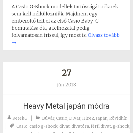
A Casio G-Shock modellek tartósságát nőknek
sem kell nélkülözniük. Majdnem egy
emberöltő telt el az első Casio Baby-G
bemutatása óta, a felhozatal pedig
folyamatosan frissül, így most is.
Olvass tovább
→
27
2018
jún
Heavy Metal japán módra
RetekG
Búvár
,
Casio
,
Divat
,
Hirek
,
Japán
,
Rövidhír
Casio
,
casio g-shock
,
divat
,
divatóra
,
férfi divat
,
g-shock
,