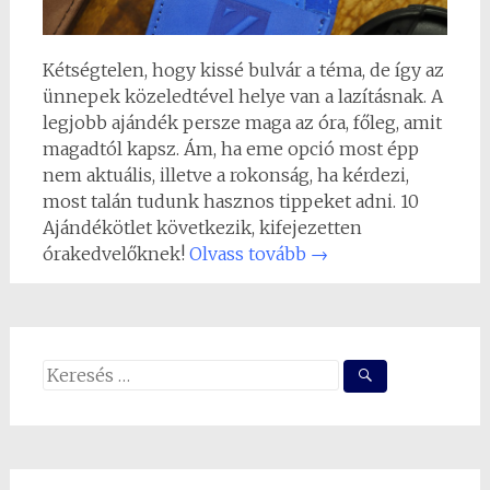
Kétségtelen, hogy kissé bulvár a téma, de így az
ünnepek közeledtével helye van a lazításnak. A
legjobb ajándék persze maga az óra, főleg, amit
magadtól kapsz. Ám, ha eme opció most épp
nem aktuális, illetve a rokonság, ha kérdezi,
most talán tudunk hasznos tippeket adni. 10
Ajándékötlet következik, kifejezetten
órakedvelőknek!
Olvass tovább
→
Search
for: