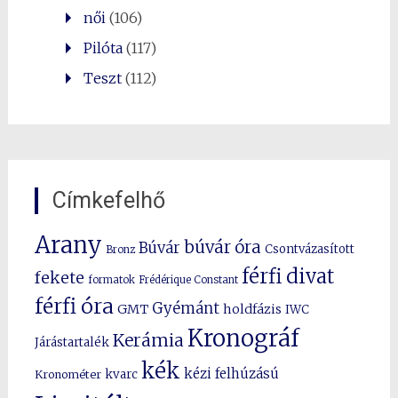
női
(106)
Pilóta
(117)
Teszt
(112)
Címkefelhő
Arany
búvár óra
Búvár
Csontvázasított
Bronz
férfi divat
fekete
formatok
Frédérique Constant
férfi óra
Gyémánt
GMT
holdfázis
IWC
Kronográf
Kerámia
Járástartalék
kék
kézi felhúzású
kvarc
Kronométer