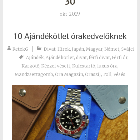
30
2019
okt
10 Ajándékötlet órakedvelőknek
RetekG
Divat
,
Hirek
,
Japán
,
Magyar
,
Német
,
Svájci
Ajándék
,
Ajándékötlet
,
divat
,
férfi divat
,
Férfi ór
,
Karkötő
,
Kézzel vésett
,
Kulcstartó
,
luxus óra
,
Mandzsettagomb
,
Óra Magazin
,
Óraszíj
,
Toll
,
Vésés