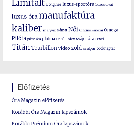
Limitált
luxus-sportóra
Longines
Luxus divat
manufaktúra
luxus óra
kaliber
Női
Omega
mélyvíz
Német
Officine Panerai
Pilóta
platina
svájci óra
teszt
pilóta óra
retró
Rolex
Titán
Tourbillon
zöld
video
óraipar
öröknaptár
Előfizetés
Óra Magazin előfizetés
Korábbi Óra Magazin lapszámok
Korábbi Prémium Óra lapszámok