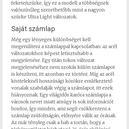
fekete/szürke, így ez a modell a többségnek
valószínűleg szerethetőbb, mint a nagyon
szürke Ultra Light változatok.
Saját számlap
Még egy lényeges különbséget kell
megemlíteni a számlappal kapcsolatban: az acél
változatokhoz képest letisztultabb a
megjelenése. Egy titán tokos változat
megjelenéséhez nem szokás külön számlapot
is készíteni, itt azonban ez történt. Míg az acél
kiviteleknél hosszúsági körökre emlékeztető
vonalak szabdalják végig a számlapot, itt ezek
hiányoznak. Egy világidős karóra számlapja a
városok nevei miatt amúgy is sok információt
hordoz, így minden, ami segít csökkenteni a
számlap zsúfoltságán, előnyére válik az órának.
Az már tényleg csak a hab a tortán, hogy a