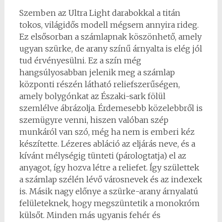
Szemben az Ultra Light darabokkal a titán
tokos, világidős modell mégsem annyira rideg.
Ez elsősorban a számlapnak köszönhető, amely
ugyan szürke, de arany színű árnyalta is elég jól
tud érvényesülni. Ez a szín még
hangsúlyosabban jelenik meg a számlap
központi részén látható reliefszerűségen,
amely bolygónkat az Északi-sark fölül
szemlélve ábrázolja. Érdemesebb közelebbről is
szemügyre venni, hiszen valóban szép
munkáról van szó, még ha nem is emberi kéz
készítette. Lézeres abláció az eljárás neve, és a
kívánt mélységig tünteti (párologtatja) el az
anyagot, így hozva létre a reliefet. Így születtek
a számlap szélén lévő városnevek és az indexek
is. Másik nagy előnye a szürke-arany árnyalatú
felületeknek, hogy megszüntetik a monokróm
külsőt. Minden más ugyanis fehér és