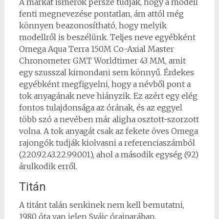
A márkát ismerők persze tudják, hogy a modell
fenti megnevezése pontatlan, ám attól még
könnyen beazonosítható, hogy melyik
modellről is beszélünk. Teljes neve egyébként
Omega Aqua Terra 150M Co-Axial Master
Chronometer GMT Worldtimer 43 MM, amit
egy szusszal kimondani sem könnyű. Érdekes
egyébként megfigyelni, hogy a névből pont a
tok anyagának neve hiányzik. Ez azért egy elég
fontos tulajdonsága az órának, és az eggyel
több szó a nevében már aligha osztott-szorzott
volna. A tok anyagát csak az fekete öves Omega
rajongók tudják kiolvasni a referenciaszámból
(220.92.43.22.99.001), ahol a második egység (92)
árulkodik erről.
Titán
A titánt talán senkinek nem kell bemutatni,
1980 óta van jelen Svájc óraiparában.