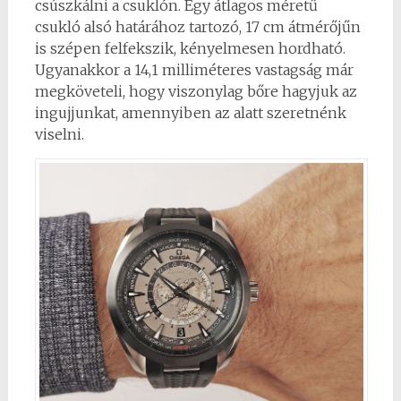
csúszkálni a csuklón. Egy átlagos méretű
csukló alsó határához tartozó, 17 cm átmérőjűn
is szépen felfekszik, kényelmesen hordható.
Ugyanakkor a 14,1 milliméteres vastagság már
megköveteli, hogy viszonylag bőre hagyjuk az
ingujjunkat, amennyiben az alatt szeretnénk
viselni.