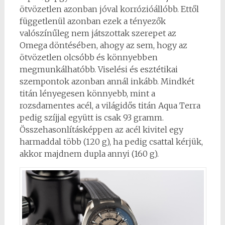
ötvözetlen azonban jóval korrózióállóbb. Ettől
függetlenül azonban ezek a tényezők
valószínűleg nem játszottak szerepet az
Omega döntésében, ahogy az sem, hogy az
ötvözetlen olcsóbb és könnyebben
megmunkálhatóbb. Viselési és esztétikai
szempontok azonban annál inkább. Mindkét
titán lényegesen könnyebb, mint a
rozsdamentes acél, a világidős titán Aqua Terra
pedig szíjjal együtt is csak 93 gramm.
Összehasonlításképpen az acél kivitel egy
harmaddal több (120 g), ha pedig csattal kérjük,
akkor majdnem dupla annyi (160 g).