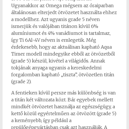
Ugyanakkor az Omega mégsem az óraiparban
általánosan elterjedt ötvözetet használta ehhez
a modellhez. Azt ugyanis grade 5 néven
ismerjük és valójában titánon kívül 6%
alumíniumot és 4% vanádiumot is tartalmaz,
így Ti 6Al-4V néven is emlegetik. Még
érdekesebb, hogy az aktuálisan kapható Aqua
Timer modell mindegyike ebből az ötvözetből
(grade 5) készül, kivétel a világidős. Annak
tokjának anyaga ugyanis a kereskedelmi
forgalomban kapható „tiszta”, ötvözetlen titán
(grade 2).
A fentieken kívül persze más különbség is van
a titán két változata közt. Bár egyebek mellett
mindkét ötvözetet használja az egészségügy, a
kettő közül egyértelműen az ötvözött (grade 5)
a keményebb, így például a
repülőgépgyártásban csak azt használják. A