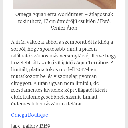
Omega Aqua Terra Worldtimer – átlagosnak
tekinthető, 17 cm átmérőjű csuklón / Fotó:
Venicz Áron
A titán változat abból a szempontból is kilóg a
sorból, hogy sportosabb, mint a piacon
található számos más versenytársé, illetve hogy
közelebb áll az első világidős Aqua Terrához. A
limitált, platina tokos modell 2017-ben
mutatkozott be, és viszonylag gyorsan
elfogyott. A titán ugyan nem limitált, de
rozsdamentes kivitelek képi világától kicsit
eltér, különlegesebbnek számít. Emiatt
érdemes lehet rászánni a felárat.
0
Omega Boutique
Shares
[ape-gallery 13159]