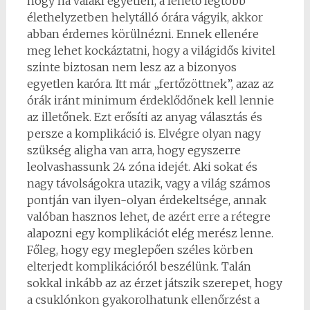
hogy ha valaki egyetlen, a lehető legtöbb
élethelyzetben helytálló órára vágyik, akkor
abban érdemes körülnézni. Ennek ellenére
meg lehet kockáztatni, hogy a világidős kivitel
szinte biztosan nem lesz az a bizonyos
egyetlen karóra. Itt már „fertőzöttnek”, azaz az
órák iránt minimum érdeklődőnek kell lennie
az illetőnek. Ezt erősíti az anyag választás és
persze a komplikáció is. Elvégre olyan nagy
szükség aligha van arra, hogy egyszerre
leolvashassunk 24 zóna idejét. Aki sokat és
nagy távolságokra utazik, vagy a világ számos
pontján van ilyen-olyan érdekeltsége, annak
valóban hasznos lehet, de azért erre a rétegre
alapozni egy komplikációt elég merész lenne.
Főleg, hogy egy meglepően széles körben
elterjedt komplikációról beszélünk. Talán
sokkal inkább az az érzet játszik szerepet, hogy
a csuklónkon gyakorolhatunk ellenőrzést a