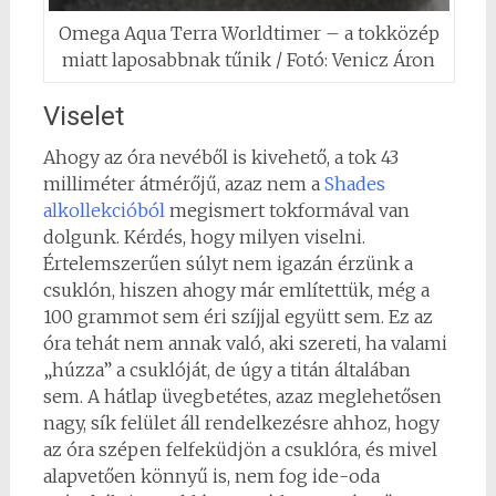
Omega Aqua Terra Worldtimer – a tokközép
miatt laposabbnak tűnik / Fotó: Venicz Áron
Viselet
Ahogy az óra nevéből is kivehető, a tok 43
milliméter átmérőjű, azaz nem a
Shades
alkollekcióból
megismert tokformával van
dolgunk. Kérdés, hogy milyen viselni.
Értelemszerűen súlyt nem igazán érzünk a
csuklón, hiszen ahogy már említettük, még a
100 grammot sem éri szíjjal együtt sem. Ez az
óra tehát nem annak való, aki szereti, ha valami
„húzza” a csuklóját, de úgy a titán általában
sem. A hátlap üvegbetétes, azaz meglehetősen
nagy, sík felület áll rendelkezésre ahhoz, hogy
az óra szépen felfeküdjön a csuklóra, és mivel
alapvetően könnyű is, nem fog ide-oda