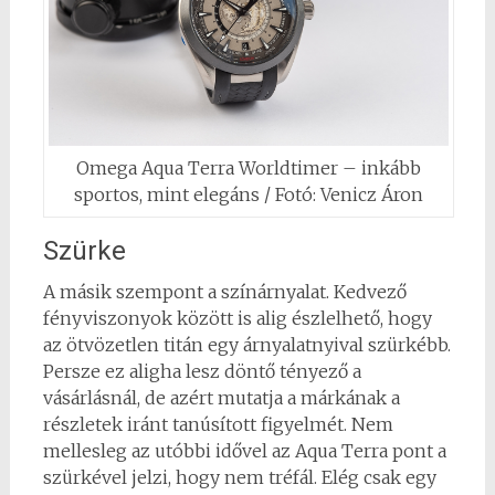
Omega Aqua Terra Worldtimer – inkább
sportos, mint elegáns / Fotó: Venicz Áron
Szürke
A másik szempont a színárnyalat. Kedvező
fényviszonyok között is alig észlelhető, hogy
az ötvözetlen titán egy árnyalatnyival szürkébb.
Persze ez aligha lesz döntő tényező a
vásárlásnál, de azért mutatja a márkának a
részletek iránt tanúsított figyelmét. Nem
mellesleg az utóbbi idővel az Aqua Terra pont a
szürkével jelzi, hogy nem tréfál. Elég csak egy