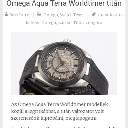
Omega Aqua Terra Worldtimer titán
Ress Imre
Omega
,
Svájci
,
Teszt
manufaktúra
kaliber
,
Omega
,
szürke
,
Titán
,
világóra
Az Omega Aqua Terra Worldtimer modellek
közül a legritkábbat, a titán változatot volt
szerencsénk kipróbálni, megtapogatni.