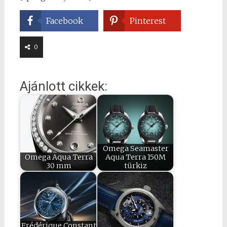
Facebook
Pinterest
0
Ajánlott cikkek:
Omega Seamaster
Omega Aqua Terra
Aqua Terra 150M
30 mm
türkiz
Frédérique Constant