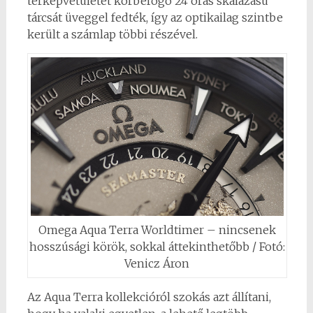
térképvetületet körbefogó 24 órás skálázású
tárcsát üveggel fedték, így az optikailag szintbe
került a számlap többi részével.
Omega Aqua Terra Worldtimer – nincsenek
hosszúsági körök, sokkal áttekinthetőbb / Fotó:
Venicz Áron
Az Aqua Terra kollekcióról szokás azt állítani,