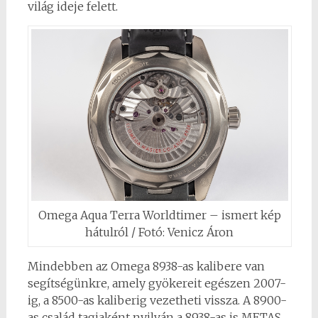
világ ideje felett.
Omega Aqua Terra Worldtimer – ismert kép
hátulról / Fotó: Venicz Áron
Mindebben az Omega 8938-as kalibere van
segítségünkre, amely gyökereit egészen 2007-
ig, a 8500-as kaliberig vezetheti vissza. A 8900-
as család tagjaként nyilván a 8938-as is METAS