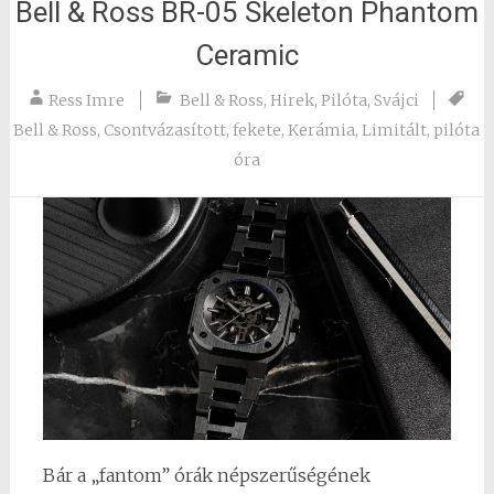
Bell & Ross BR-05 Skeleton Phantom
Ceramic
Ress Imre
Bell & Ross
,
Hirek
,
Pilóta
,
Svájci
Bell & Ross
,
Csontvázasított
,
fekete
,
Kerámia
,
Limitált
,
pilóta
óra
Bár a „fantom” órák népszerűségének