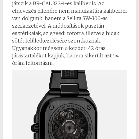
játszik a BR-CAL.322-1-es kaliber is. Az
elnevezés ellenére nem manufaktúra kaliberrel
van dolgunk, hanem a Sellita SW-300-as
szerkezetével. A módosítások pusztán
esztétikaiak, az egyedi rotorra, illetve a hidak
sötét felületkezelésére szorítkoznak.
Ugyanakkor mégsem a kezdeti 42 órás
járástartalékot kapjuk, hanem sikerült azt 54
órára feltornázni.