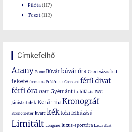
Pilóta
(117)
Teszt
(112)
Címkefelhő
Arany
búvár óra
Búvár
Csontvázasított
Bronz
férfi divat
fekete
formatok
Frédérique Constant
férfi óra
Gyémánt
GMT
holdfázis
IWC
Kronográf
Kerámia
Járástartalék
kék
kézi felhúzású
kvarc
Kronométer
Limitált
luxus-sportóra
Longines
Luxus divat