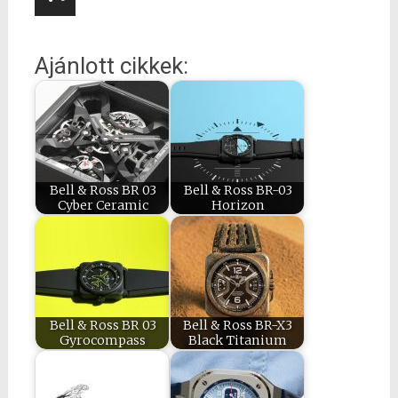
Ajánlott cikkek:
Bell & Ross BR 03
Bell & Ross BR-03
Cyber Ceramic
Horizon
Bell & Ross BR 03
Bell & Ross BR-X3
Gyrocompass
Black Titanium