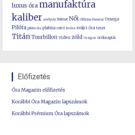
manufaktúra
luxus óra
kaliber
Női
Omega
mélyvíz
Német
Officine Panerai
Pilóta
platina
svájci óra
teszt
pilóta óra
retró
Rolex
Titán
Tourbillon
zöld
video
óraipar
öröknaptár
Előfizetés
Óra Magazin előfizetés
Korábbi Óra Magazin lapszámok
Korábbi Prémium Óra lapszámok