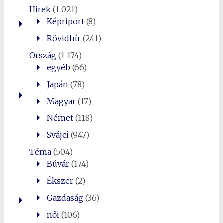
Hirek
(1 021)
Képriport
(8)
Rövidhír
(241)
Ország
(1 174)
egyéb
(66)
Japán
(78)
Magyar
(17)
Német
(118)
Svájci
(947)
Téma
(504)
Búvár
(174)
Ékszer
(2)
Gazdaság
(36)
női
(106)