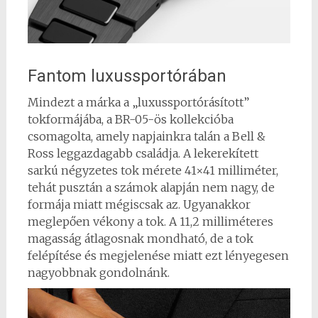
Fantom luxussportórában
Mindezt a márka a „luxussportórásított”
tokformájába, a BR-05-ös kollekcióba
csomagolta, amely napjainkra talán a Bell &
Ross leggazdagabb családja. A lekerekített
sarkú négyzetes tok mérete 41×41 milliméter,
tehát pusztán a számok alapján nem nagy, de
formája miatt mégiscsak az. Ugyanakkor
meglepően vékony a tok. A 11,2 milliméteres
magasság átlagosnak mondható, de a tok
felépítése és megjelenése miatt ezt lényegesen
nagyobbnak gondolnánk.