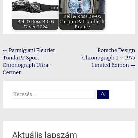
Bell & Ross BR-05
Bell & Ross BR 03
Chrono Patrouille de
Diver 2024
France
Post
←
Parmigiani Fleurier
Porsche Design
Tonda PF Sport
Chronograph 1 – 1975
navigation
Chronograph Ultra-
Limited Edition
→
Cermet
Search
for:
Aktuális lapszám