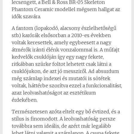
lecsengett, a Bell & Ross BR-05 Skeleton
Phantom Ceramic modellel mégsem hallgat az
idők szavára.
A fantom (lopakodó, alacsony észlelhetőségű
stb.) karórák elsősorban a 2010-es években
voltak keresettek, amely egybeesett a nagy
átmérők iránti élénk vonzalommal is. A műfajt
kedvelők csuklóján így egy nagy fekete,
ritkábban szürke foltot lehetett csak látni a
csuklójukon, de azt jó messziről. Ad absurdum
még számlap indexei és mutatói is sötétek
voltak, háttérbe szorítva ezzel a funkcionalitást,
azaz leolvashatóságot az esztétikum
érdekében.
Természetesen azóta eltelt egy bő évtized, és a
stílus is finomodott. A leolvashatóság persze
továbbra sem ideális, de azért már legalább
lehet látni valamit a számlapon. A csupa fekete