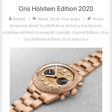
Oris Hölstein Edition 2020
RetekG
Búvár
,
Hirek
,
Oris
,
Svájci
Bronz
,
Bronz óra
,
búvár óra
,
férfi divat
,
férfi óra
,
Korlátozott
számban elérhető
,
Kronográf
,
Limitált
,
Limited Edition
,
Oris
,
Oris Hölstein Edition 2020
,
svájci óra