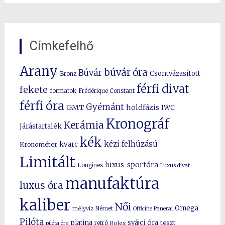
Címkefelhő
Arany
búvár óra
Búvár
Csontvázasított
Bronz
férfi divat
fekete
formatok
Frédérique Constant
férfi óra
Gyémánt
GMT
holdfázis
IWC
Kronográf
Kerámia
Járástartalék
kék
kézi felhúzású
kvarc
Kronométer
Limitált
luxus-sportóra
Longines
Luxus divat
manufaktúra
luxus óra
kaliber
Női
Omega
mélyvíz
Német
Officine Panerai
Pilóta
platina
svájci óra
teszt
pilóta óra
retró
Rolex