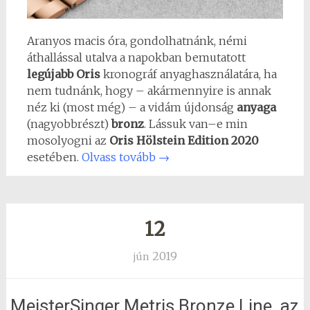
Aranyos macis óra, gondolhatnánk, némi
áthallással utalva a napokban bemutatott
legújabb
Oris
kronográf anyaghasználatára, ha
nem tudnánk, hogy – akármennyire is annak
néz ki (most még) – a vidám újdonság
anyaga
(nagyobbrészt)
bronz
. Lássuk van–e min
mosolyogni az
Oris Hölstein Edition 2020
esetében.
Olvass tovább
→
12
2019
jún
MeisterSinger Metris Bronze Line, az