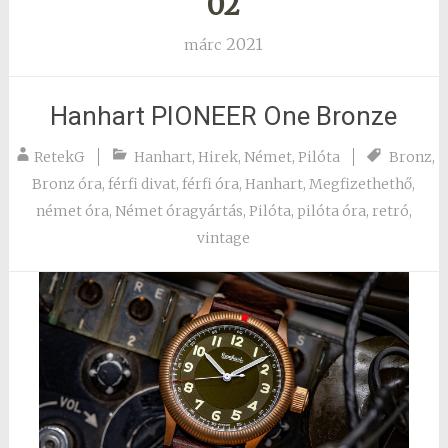
02
2021
márc
Hanhart PIONEER One Bronze
RetekG
Hanhart
,
Hirek
,
Német
,
Pilóta
Bronz
,
Bronz óra
,
férfi divat
,
férfi óra
,
Hanhart
,
Megfizethethő
,
német óra
,
Német óragyártás
,
Pilóta
,
pilóta óra
,
retró
,
vintage