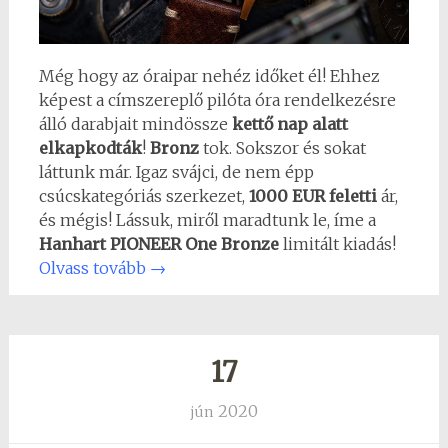
Még hogy az óraipar nehéz időket él! Ehhez
képest a címszereplő pilóta óra rendelkezésre
álló darabjait mindössze
kettő nap alatt
elkapkodták
!
Bronz
tok. Sokszor és sokat
láttunk már. Igaz svájci, de nem épp
csúcskategóriás szerkezet,
1000 EUR feletti
ár,
és mégis! Lássuk, miről maradtunk le, íme a
Hanhart PIONEER One Bronze
limitált kiadás!
Olvass tovább
→
17
2020
jún