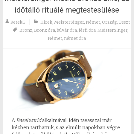
időtálló rituálé megtestesülése
RetekG
Hirek
,
MeisterSinger
,
Német
,
Ország
,
Teszt
Bronz
,
Bronz óra
,
búvár óra
,
férfi óra
,
MeisterSinger
,
Német
,
német óra
A
Baselworld
alkalmával, idén tavasszal már
kézben tarthattuk, s az elmúlt napokban végre