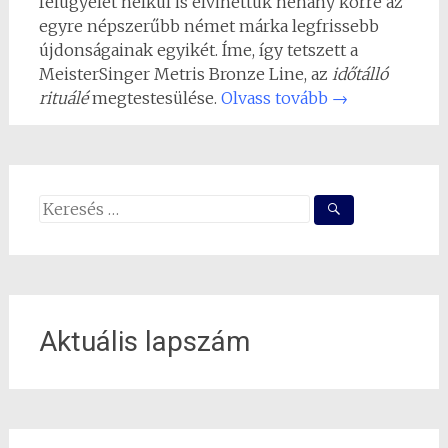
felügyelet nélkül is elvihettük néhány körre az
egyre népszerűbb német márka legfrissebb
újdonságainak egyikét. Íme, így tetszett a
MeisterSinger Metris Bronze Line, az
időtálló
rituálé
megtestesülése.
Olvass tovább
→
Search
for:
Aktuális lapszám