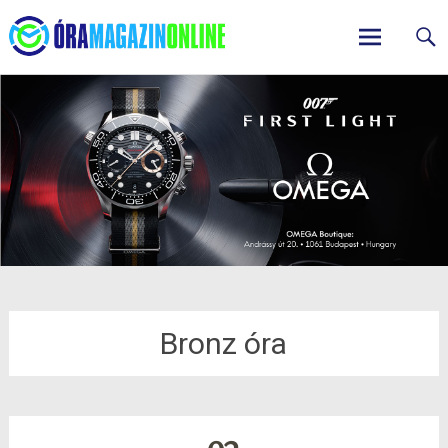
ÓraMagazinOnline
Skip
to
content
Bronz óra