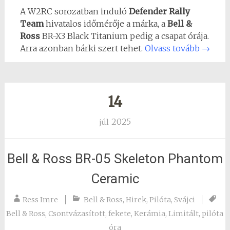
A W2RC sorozatban induló
Defender Rally
Team
hivatalos időmérője a márka, a
Bell &
Ross
BR-X3 Black Titanium pedig a csapat órája.
Arra azonban bárki szert tehet.
Olvass tovább
→
14
2025
júl
Bell & Ross BR-05 Skeleton Phantom
Ceramic
Ress Imre
Bell & Ross
,
Hirek
,
Pilóta
,
Svájci
Bell & Ross
,
Csontvázasított
,
fekete
,
Kerámia
,
Limitált
,
pilóta
óra