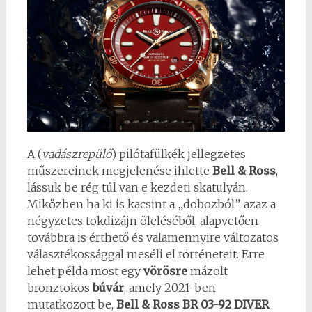
A (
vadászrepülő
) pilótafülkék jellegzetes
műszereinek megjelenése ihlette
Bell & Ross
,
lássuk be rég túl van e kezdeti skatulyán.
Miközben ha ki is kacsint a „dobozból”, azaz a
négyzetes tokdizájn öleléséből, alapvetően
továbbra is érthető és valamennyire változatos
választékossággal meséli el történeteit. Erre
lehet példa most egy
vörösre
mázolt
bronztokos
búvár
, amely 2021-ben
mutatkozott be,
Bell & Ross BR 03-92 DIVER