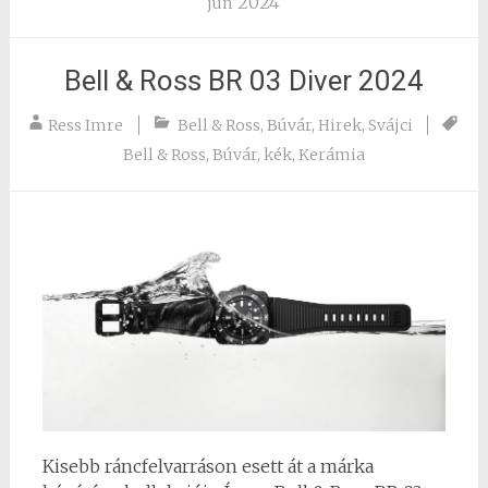
2024
jún
Bell & Ross BR 03 Diver 2024
Ress Imre
Bell & Ross
,
Búvár
,
Hirek
,
Svájci
Bell & Ross
,
Búvár
,
kék
,
Kerámia
Kisebb ráncfelvarráson esett át a márka