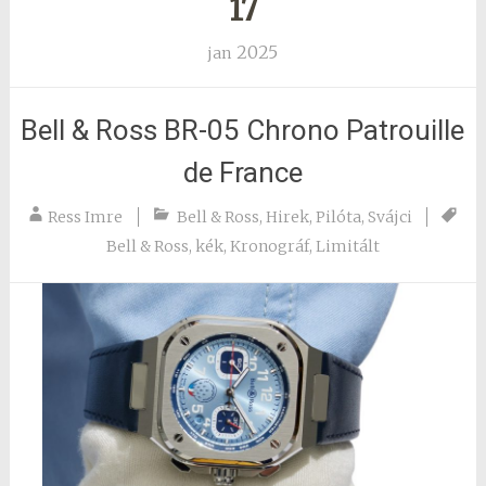
17
2025
jan
Bell & Ross BR-05 Chrono Patrouille
de France
Ress Imre
Bell & Ross
,
Hirek
,
Pilóta
,
Svájci
Bell & Ross
,
kék
,
Kronográf
,
Limitált