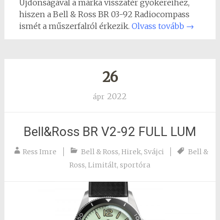
Újdonságával a márka visszatér gyökereihez,
hiszen a Bell & Ross BR 03-92 Radiocompass
ismét a műszerfalról érkezik.
Olvass tovább
→
26
2022
ápr
Bell&Ross BR V2-92 FULL LUM
Ress Imre
Bell & Ross
,
Hirek
,
Svájci
Bell &
Ross
,
Limitált
,
sportóra