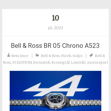
10
2023
júl
Bell & Ross BR 05 Chrono A523
Ress Imre
Bell & Ross
,
Hirek
,
Svájci
Bell &
Ross
,
F1 EDITION
,
formatok
,
Kronográf
,
Limitált
,
motorsport