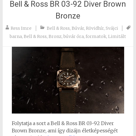
Bell & Ross BR 03-92 Diver Brown
Bronze
Ress Imre
Bell & Ross
,
Búvár
,
Rövidhír
,
Svájci
barna
,
Bell & Ross
,
Bronz
,
búvár óra
,
formatok
,
Limitált
Folytatja a sort a Bell & Ross BR 03-92 Diver
Brown Bronze, ami így dizájn életképességét