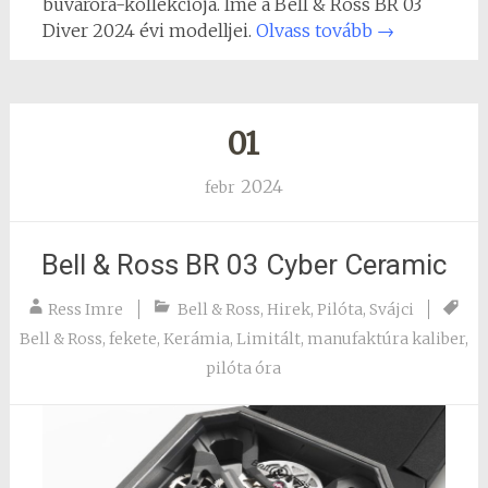
búváróra-kollekciója. Íme a Bell & Ross BR 03
Diver 2024 évi modelljei.
Olvass tovább
→
01
2024
febr
Bell & Ross BR 03 Cyber Ceramic
Ress Imre
Bell & Ross
,
Hirek
,
Pilóta
,
Svájci
Bell & Ross
,
fekete
,
Kerámia
,
Limitált
,
manufaktúra kaliber
,
pilóta óra