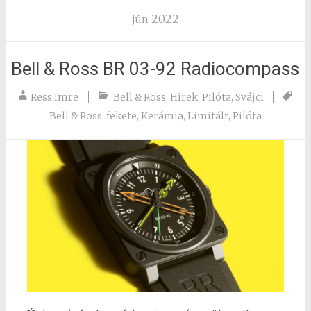
2022
jún
Bell & Ross BR 03-92 Radiocompass
Ress Imre
Bell & Ross
,
Hirek
,
Pilóta
,
Svájci
Bell & Ross
,
fekete
,
Kerámia
,
Limitált
,
Pilóta