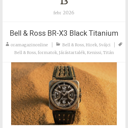
13
2026
febr
Bell & Ross BR-X3 Black Titanium
oramagazinonline
Bell & Ross
,
Hirek
,
Svájci
Bell & Ross
,
formatok
,
Járástartalék
,
Kenissi
,
Titán