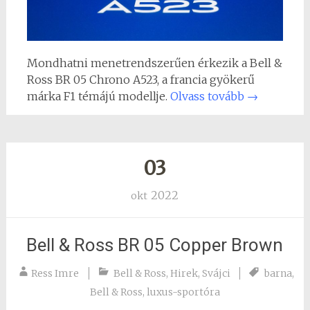
Mondhatni menetrendszerűen érkezik a Bell &
Ross BR 05 Chrono A523, a francia gyökerű
márka F1 témájú modellje.
Olvass tovább
→
03
2022
okt
Bell & Ross BR 05 Copper Brown
Ress Imre
Bell & Ross
,
Hirek
,
Svájci
barna
,
Bell & Ross
,
luxus-sportóra