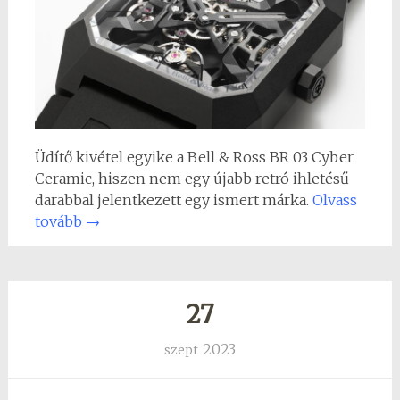
Üdítő kivétel egyike a Bell & Ross BR 03 Cyber
Ceramic, hiszen nem egy újabb retró ihletésű
darabbal jelentkezett egy ismert márka.
Olvass
tovább
→
27
2023
szept