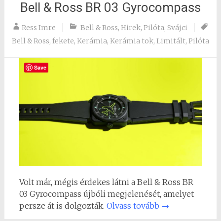
Bell & Ross BR 03 Gyrocompass
Ress Imre
Bell & Ross
,
Hirek
,
Pilóta
,
Svájci
Bell & Ross
,
fekete
,
Kerámia
,
Kerámia tok
,
Limitált
,
Pilóta
Save
Volt már, mégis érdekes látni a Bell & Ross BR
03 Gyrocompass újbóli megjelenését, amelyet
persze át is dolgozták.
Olvass tovább
→