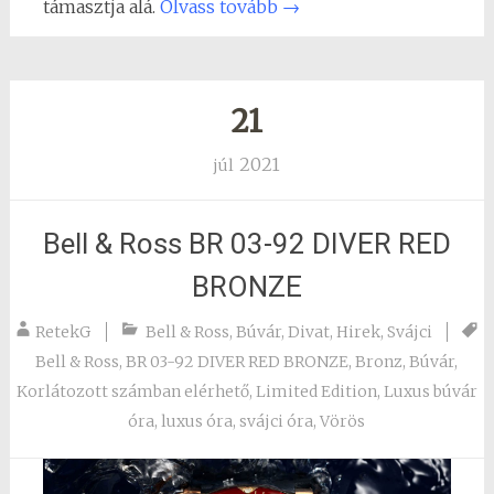
támasztja alá.
Olvass tovább
→
21
2021
júl
Bell & Ross BR 03-92 DIVER RED
BRONZE
RetekG
Bell & Ross
,
Búvár
,
Divat
,
Hirek
,
Svájci
Bell & Ross
,
BR 03-92 DIVER RED BRONZE
,
Bronz
,
Búvár
,
Korlátozott számban elérhető
,
Limited Edition
,
Luxus búvár
óra
,
luxus óra
,
svájci óra
,
Vörös