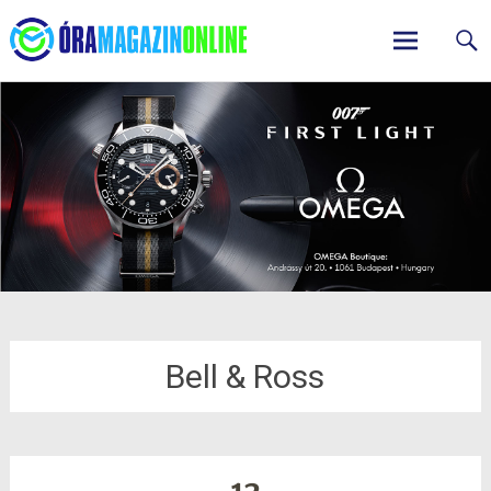
ÓraMagazinOnline
Skip
to
content
Bell & Ross