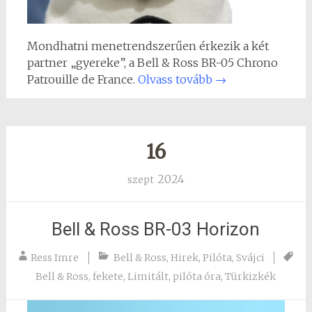
Mondhatni menetrendszerűen érkezik a két
partner „gyereke”, a Bell & Ross BR-05 Chrono
Patrouille de France.
Olvass tovább
→
16
2024
szept
Bell & Ross BR-03 Horizon
Ress Imre
Bell & Ross
,
Hirek
,
Pilóta
,
Svájci
Bell & Ross
,
fekete
,
Limitált
,
pilóta óra
,
Türkizkék