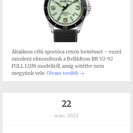
Általános célú sportóra retrós beütéssel – ezzel
mindent elmondtunk a Bell&Ross BR V2-92
FULL LUM modellről, amíg sötétbe nem
megyünk vele.
Olvass tovább
→
22
2022
márc