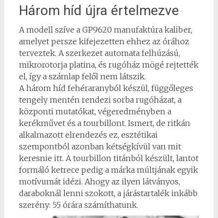
Három híd újra értelmezve
A modell szíve a GP9620 manufaktúra kaliber,
amelyet persze kifejezetten ehhez az órához
terveztek. A szerkezet automata felhúzású,
mikrorotorja platina, és rugóház mögé rejtették
el, így a számlap felől nem látszik.
A három híd fehéraranyból készül, függőleges
tengely mentén rendezi sorba rugóházat, a
központi mutatókat, végeredményben a
kerékművet és a tourbillont. Ismert, de ritkán
alkalmazott elrendezés ez, esztétikai
szempontból azonban kétségkívül van mit
keresnie itt. A tourbillon titánból készült, lantot
formáló ketrece pedig a márka múltjának egyik
motívumát idézi. Ahogy az ilyen látványos,
daraboknál lenni szokott, a járástartalék inkább
szerény: 55 órára számíthatunk.