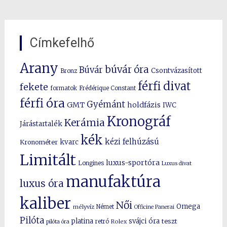
Címkefelhő
Arany
búvár óra
Búvár
Csontvázasított
Bronz
férfi divat
fekete
formatok
Frédérique Constant
férfi óra
Gyémánt
GMT
holdfázis
IWC
Kronográf
Kerámia
Járástartalék
kék
kézi felhúzású
kvarc
Kronométer
Limitált
luxus-sportóra
Longines
Luxus divat
manufaktúra
luxus óra
kaliber
Női
Omega
mélyvíz
Német
Officine Panerai
Pilóta
platina
svájci óra
teszt
pilóta óra
retró
Rolex