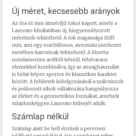
Új méret, kecsesebb arányok
Az óra 41 mm átmérőjű tokot kapott, amely a
Laureato kínálatában új, kiegyensúlyozott
méretnek tekinthető. A tok magassága 10,85
mm, ami egy tourbillonos, automata szerkezet
esetében karcsúnak tekinthető. A lünetta
rozsdamentes acélból készül, fehérarany
elemekkel kombinálva, így az anyaghasználat
is hidat képez sportos és klasszikus karakter
között. A felületek kidolgozásánál a szálcsiszolt
és polírozott síkok váltakozása hangsúlyozza
az éleket és a geometrikus formákat, amelyek
tulajdonképpen Laureato külsejét adják.
Számlap nélkül
Számlap alatt be kell érnünk a peremen
található percskálával, így a szerkezet teljes