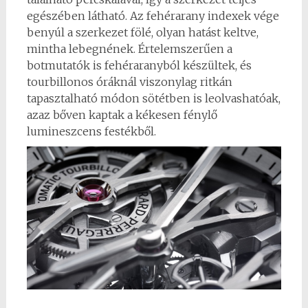
egészében látható. Az fehérarany indexek vége
benyúl a szerkezet fölé, olyan hatást keltve,
mintha lebegnének. Értelemszerűen a
botmutatók is fehéraranyból készültek, és
tourbillonos óráknál viszonylag ritkán
tapasztalható módon sötétben is leolvashatóak,
azaz bőven kaptak a kékesen fénylő
lumineszcens festékből.