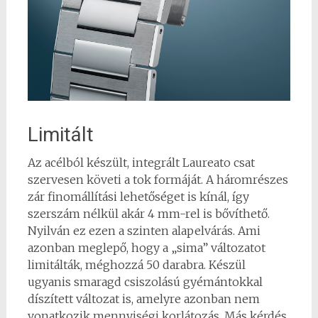
Limitált
Az acélból készült, integrált Laureato csat
szervesen követi a tok formáját. A háromrészes
zár finomállítási lehetőséget is kínál, így
szerszám nélkül akár 4 mm-rel is bővíthető.
Nyilván ez ezen a szinten alapelvárás. Ami
azonban meglepő, hogy a „sima” változatot
limitálták, méghozzá 50 darabra. Készül
ugyanis smaragd csiszolású gyémántokkal
díszített változat is, amelyre azonban nem
vonatkozik mennyiségi korlátozás. Más kérdés,