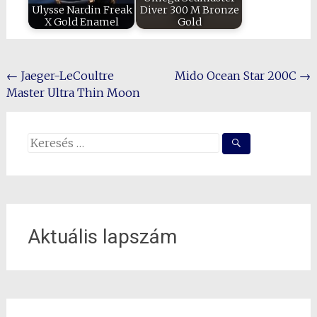
Ulysse Nardin Freak
Diver 300 M Bronze
X Gold Enamel
Gold
Post
←
Jaeger-LeCoultre
Mido Ocean Star 200C
→
Master Ultra Thin Moon
navigation
Search
for:
Aktuális lapszám