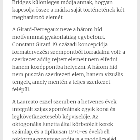
Bridges különleges módja annak, hogyan
kapcsolja össze a márka saját történetének két
meghatározó elemét.
A Girard-Perregaux neve a három híd
motívummal gyakorlatilag egybeforrt.
Constant Girard 19. századi koncepciója
formatervezési szempontból forradalmi volt: a
szerkezet addig rejtett elemeit nem elfedni,
hanem középpontba helyezni. A három híd
nem pusztán szerkezeti elem, hanem vizuális
tengely, amely mentén a teljes szerkezet
felépül.
A Laureato ezzel szemben a hetvenes évek
integrált szíjas sportóráinak egyik korai és
legkövetkezetesebb képviselője. Az
oktogonális lünetta által körbeölelt kerek
számlap, és a tipikusan 1970-es évekbeli
tokforma együttese azóta is a modellcsalád