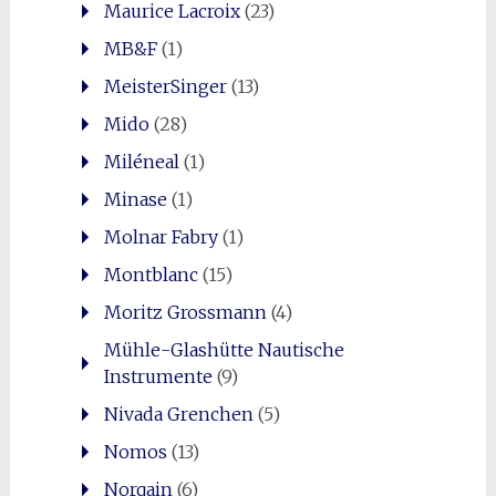
Maurice Lacroix
(23)
MB&F
(1)
MeisterSinger
(13)
Mido
(28)
Miléneal
(1)
Minase
(1)
Molnar Fabry
(1)
Montblanc
(15)
Moritz Grossmann
(4)
Mühle-Glashütte Nautische
Instrumente
(9)
Nivada Grenchen
(5)
Nomos
(13)
Norqain
(6)