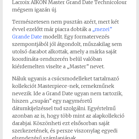
Lacroix AIKON Master Grand Date Technicolour
mégsem igazán új.
Természetesen nem pusztán azért, mert két
évvel ezelőtt már piacra dobták a
„mezei”
Grande Date
modellt. Egy formatervezés
szempontjából jól átgondolt, műszakilag sem
utolsó darabot alkottak, amely a márka saját
koordináta-rendszerén belül valóban
kiérdemelten viselte a „Master” nevet.
Náluk ugyanis a csúcsmodelleket tartalmazó
kollekciót Masterpiece-nek, remekműnek
nevezik. Ide a Grand Date ugyan nem tartozik,
hiszen „csupán” egy nagyméretű
dátumkijelzéssel tud szolgálni. Egyértelmű
azonban az is, hogy több mint az alapkollekció
darabjai. Köszönheti ezt elsősorban saját
szerkezetének, és persze viszonylag egyedi
elrendezésű számlapjának.