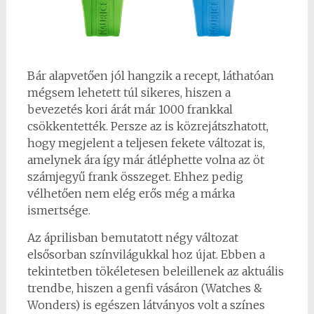
Bár alapvetően jól hangzik a recept, láthatóan
mégsem lehetett túl sikeres, hiszen a
bevezetés kori árát már 1000 frankkal
csökkentették. Persze az is közrejátszhatott,
hogy megjelent a teljesen fekete változat is,
amelynek ára így már átléphette volna az öt
számjegyű frank összeget. Ehhez pedig
vélhetően nem elég erős még a márka
ismertsége.
Az áprilisban bemutatott négy változat
elsősorban színvilágukkal hoz újat. Ebben a
tekintetben tökéletesen beleillenek az aktuális
trendbe, hiszen a genfi vásáron (Watches &
Wonders) is egészen látványos volt a színes