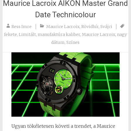
Maurice Lacroix AIKON Master Grand
Date Technicolour
Ress Imre
Maurice Lacroix
,
Rövidhír
,
Svájci
fekete
,
Limitált
,
manufaktúra kaliber
,
Maurice Lacroix
,
nagy
dátum
,
Színes
Ugyan tökéletesen követi a trendet, a Maurice