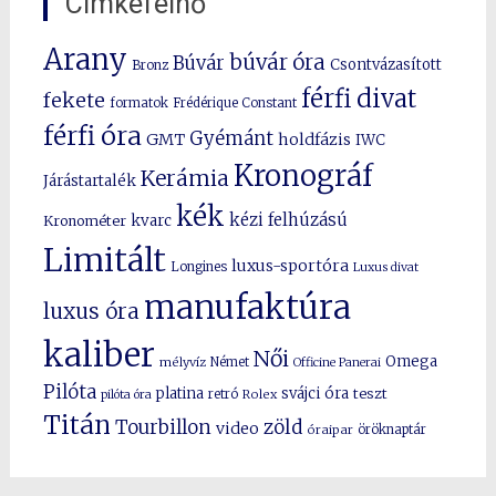
Címkefelhő
Arany
búvár óra
Búvár
Csontvázasított
Bronz
férfi divat
fekete
formatok
Frédérique Constant
férfi óra
Gyémánt
GMT
holdfázis
IWC
Kronográf
Kerámia
Járástartalék
kék
kézi felhúzású
kvarc
Kronométer
Limitált
luxus-sportóra
Longines
Luxus divat
manufaktúra
luxus óra
kaliber
Női
Omega
mélyvíz
Német
Officine Panerai
Pilóta
platina
svájci óra
teszt
pilóta óra
retró
Rolex
Titán
Tourbillon
zöld
video
óraipar
öröknaptár