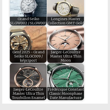
Grand Seiko
Longines Master
SLGW002 / SLGW003
Collection GMT Gold
Genf 2025 - Grand
Jaeger-LeCoultre
Seiko SLGC009 /
Master Ultra Thin
képriport
Moon
Jaeger-LeCoultre
Frédérique Constant
Master Ultra Thin
Classic Moonphase
Tourbillon Enamel
Date Manufacture