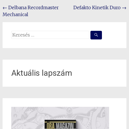
Post
←
Delbana Recordmaster
Defakto Kinetik Duro
→
Mechanical
navigation
Search
for:
Aktuális lapszám