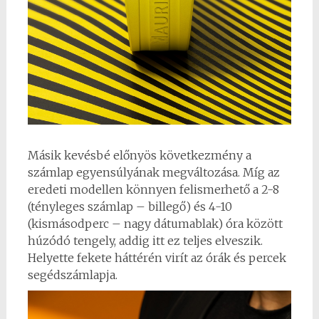
Másik kevésbé előnyös következmény a
számlap egyensúlyának megváltozása. Míg az
eredeti modellen könnyen felismerhető a 2-8
(tényleges számlap – billegő) és 4-10
(kismásodperc – nagy dátumablak) óra között
húzódó tengely, addig itt ez teljes elveszik.
Helyette fekete háttérén virít az órák és percek
segédszámlapja.