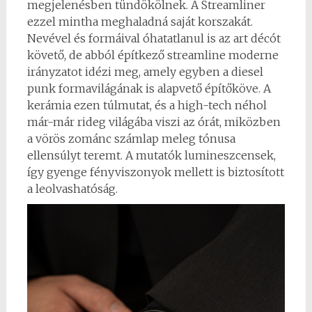
megjelenésben tündökölnek. A Streamliner
ezzel mintha meghaladná saját korszakát.
Nevével és formáival óhatatlanul is az art décót
követő, de abból építkező streamline moderne
irányzatot idézi meg, amely egyben a diesel
punk formavilágának is alapvető építőköve. A
kerámia ezen túlmutat, és a high-tech néhol
már-már rideg világába viszi az órát, miközben
a vörös zománc számlap meleg tónusa
ellensúlyt teremt. A mutatók lumineszcensek,
így gyenge fényviszonyok mellett is biztosított
a leolvashatóság.