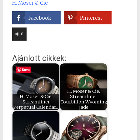
H. Moser & Cie
Facebook
Pinterest
0
Ajánlott cikkek:
Save
H. Moser & Cie.
H. Moser & Cie.
Streamliner
Streamliner
Tourbillon Wyoming
Perpetual Calendar…
Jade