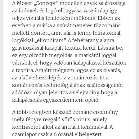
A Moser „Concept” modellek egyik sajátossága
az indexek és logó elhagyása. A számlap így
teljes vizuális felületként működik. Ebben az
esetben a márka a színátmenetes tűzzománc
mellett döntött, amit kár is lenne feliratokkal,
logókkal „elrondítani”. A fehérarany alapra
gravírozással kalapált textúra kerül. Lássuk be,
ez egy olcsóbb megoldás, a márkától joggal
várnánk el, hogy valóban kalapálással készüljön
a textúra. Amiért mégsem jogos ez az elvárás,
az a következő lépés, a zománcozás. Itt a
zománcozás technológiájának sajátosságaiból
adódóan olyan jelentős a selejtarány, hogy a
kalapácsolás egyszerűen nem opció.
A több rétegben készülő zománc eredmény
mély, fényre reagáló vörös tónus, amely
kontrasztot alkot az antracit kerámiával. A
számlapot csak a 6 óránál elhelyezett