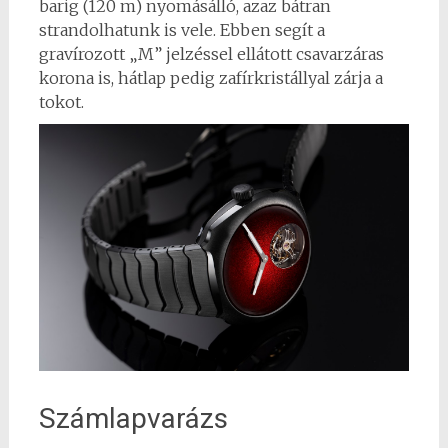
barig (120 m) nyomásálló, azaz bátran
strandolhatunk is vele. Ebben segít a
gravírozott „M” jelzéssel ellátott csavarzáras
korona is, hátlap pedig zafírkristállyal zárja a
tokot.
Számlapvarázs