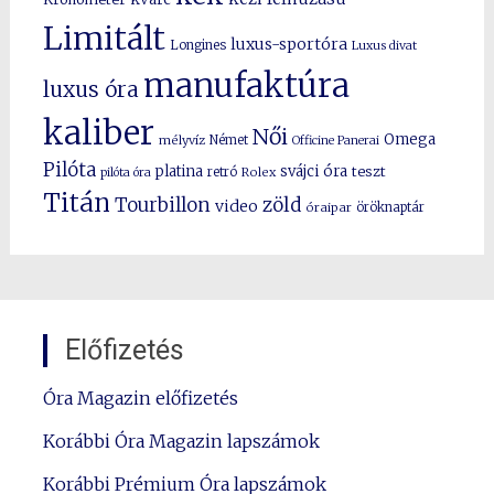
Limitált
luxus-sportóra
Longines
Luxus divat
manufaktúra
luxus óra
kaliber
Női
Omega
mélyvíz
Német
Officine Panerai
Pilóta
platina
svájci óra
teszt
pilóta óra
retró
Rolex
Titán
Tourbillon
zöld
video
óraipar
öröknaptár
Előfizetés
Óra Magazin előfizetés
Korábbi Óra Magazin lapszámok
Korábbi Prémium Óra lapszámok