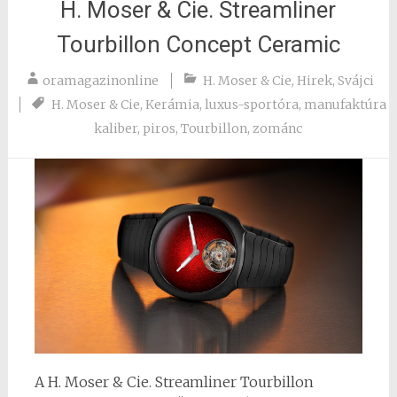
H. Moser & Cie. Streamliner
Tourbillon Concept Ceramic
oramagazinonline
H. Moser & Cie
,
Hirek
,
Svájci
H. Moser & Cie
,
Kerámia
,
luxus-sportóra
,
manufaktúra
kaliber
,
piros
,
Tourbillon
,
zománc
A H. Moser & Cie. Streamliner Tourbillon