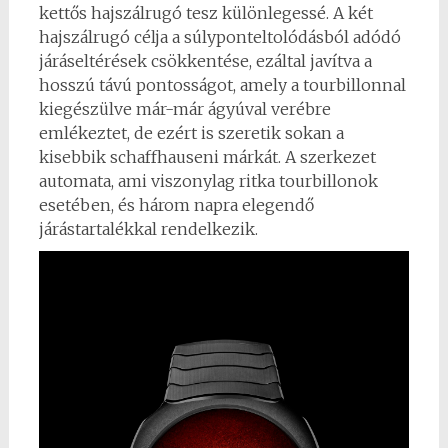
kettős hajszálrugó tesz különlegessé. A két
hajszálrugó célja a súlyponteltolódásból adódó
járáseltérések csökkentése, ezáltal javítva a
hosszú távú pontosságot, amely a tourbillonnal
kiegészülve már-már ágyúval verébre
emlékeztet, de ezért is szeretik sokan a
kisebbik schaffhauseni márkát. A szerkezet
automata, ami viszonylag ritka tourbillonok
esetében, és három napra elegendő
járástartalékkal rendelkezik.