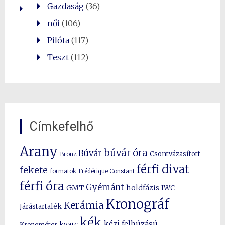
Gazdaság
(36)
női
(106)
Pilóta
(117)
Teszt
(112)
Címkefelhő
Arany
búvár óra
Búvár
Csontvázasított
Bronz
férfi divat
fekete
formatok
Frédérique Constant
férfi óra
Gyémánt
GMT
holdfázis
IWC
Kronográf
Kerámia
Járástartalék
kék
kézi felhúzású
kvarc
Kronométer