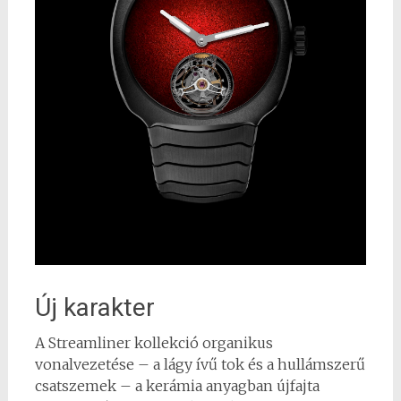
Új karakter
A Streamliner kollekció organikus
vonalvezetése – a lágy ívű tok és a hullámszerű
csatszemek – a kerámia anyagban újfajta