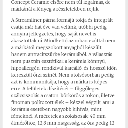
Concept Ceramic elsőre nem túl izgalmas, de
márkánál a lényeg a részletekben rejlik.
A Streamliner párna formájú tokja és integrált
csatja már hat éve van velünk, utóbbi pedig
annyira jellegzetes, hogy saját nevet is
akasztottak rá. Mindkettő azonban ezúttal nem
a márkától megszokott anyagból készült,
hanem antracitszürke kerámiából. A választás
nem pusztán esztétikai: a kerámia könnyű,
hipoallergén, rendkívül karcálló, és hosszú időn
keresztül őrzi színét. Nem utolsósorban pedig
azt is kommunikálja, hogy a márka is képes
erre. A felületek díszítését – függőleges
szálcsiszolás a csaton, körkörös a tokon, illetve
finoman polírozott élek – kézzel végzik, ami a
kerámia esetében nagyobb kihívás, mint
fémeknél. A méretek a szokásosak: 40 mm
átmérőhöz, 12,8 mm magasság, az óra pedig 12