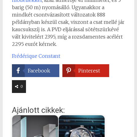
modellekkel
, azaz átmérője 41 milliméter, és 5
barig (50 m) nyomásálló. Ugyanakkor a
mindkét csontvázasított változatok 888
példányban készül csak, viszont a csat mellé jár
kaucsukszíj is. A PVD eljárással sötétszürkévé
vált kivitelért 2395, míg a rozsdamentes acélért
2295 eurót kérnek.
Frédérique Constant
Facebook
Pinterest
0
Ajánlott cikkek: