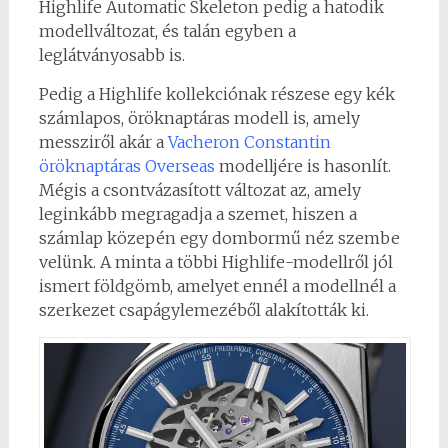
Highlife Automatic Skeleton pedig a hatodik
modellváltozat, és talán egyben a
leglátványosabb is.
Pedig a Highlife kollekciónak részese egy kék
számlapos, öröknaptáras modell is, amely
messziről akár a
Vacheron Constantin
öröknaptáras Overseas
modelljére is hasonlít.
Mégis a csontvázasított változat az, amely
leginkább megragadja a szemet, hiszen a
számlap közepén egy dombormű néz szembe
velünk. A minta a többi Highlife-modellről jól
ismert földgömb, amelyet ennél a modellnél a
szerkezet csapágylemezéből alakították ki.