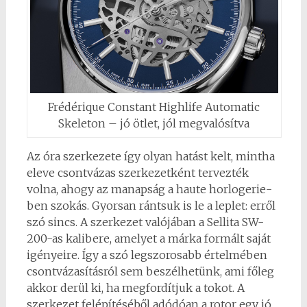
Frédérique Constant Highlife Automatic
Skeleton – jó ötlet, jól megvalósítva
Az óra szerkezete így olyan hatást kelt, mintha
eleve csontvázas szerkezetként tervezték
volna, ahogy az manapság a haute horlogerie-
ben szokás. Gyorsan rántsuk is le a leplet: erről
szó sincs. A szerkezet valójában a Sellita SW-
200-as kalibere, amelyet a márka formált saját
igényeire. Így a szó legszorosabb értelmében
csontvázasításról sem beszélhetünk, ami főleg
akkor derül ki, ha megfordítjuk a tokot. A
szerkezet felépítéséből adódóan a rotor egy jó