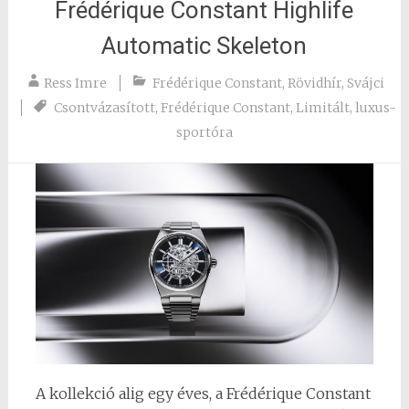
Frédérique Constant Highlife
Automatic Skeleton
Ress Imre
Frédérique Constant
,
Rövidhír
,
Svájci
Csontvázasított
,
Frédérique Constant
,
Limitált
,
luxus-
sportóra
A kollekció alig egy éves, a Frédérique Constant