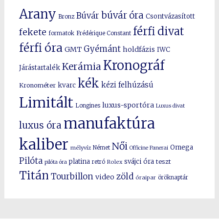
Arany
búvár óra
Búvár
Csontvázasított
Bronz
férfi divat
fekete
formatok
Frédérique Constant
férfi óra
Gyémánt
GMT
holdfázis
IWC
Kronográf
Kerámia
Járástartalék
kék
kézi felhúzású
kvarc
Kronométer
Limitált
luxus-sportóra
Longines
Luxus divat
manufaktúra
luxus óra
kaliber
Női
Omega
mélyvíz
Német
Officine Panerai
Pilóta
platina
svájci óra
teszt
pilóta óra
retró
Rolex
Titán
Tourbillon
zöld
video
óraipar
öröknaptár