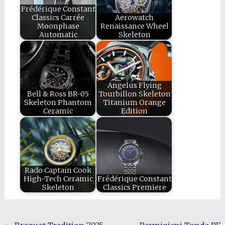
Frédérique Constant
Classics Carrée
Aerowatch
Moonphase
Renaissance Wheel
Automatic
Skeleton
Angelus Flying
Bell & Ross BR-05
Tourbillon Skeleton
Skeleton Phantom
Titanium Orange
Ceramic
Edition
Rado Captain Cook
High-Tech Ceramic
Frédérique Constant
Skeleton
Classics Premiere