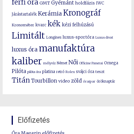
férfi óra
Gyémánt
GMT
holdfázis
IWC
Kronográf
Kerámia
Járástartalék
kék
kézi felhúzású
kvarc
Kronométer
Limitált
luxus-sportóra
Longines
Luxus divat
manufaktúra
luxus óra
kaliber
Női
Omega
mélyvíz
Német
Officine Panerai
Pilóta
platina
svájci óra
teszt
pilóta óra
retró
Rolex
Titán
Tourbillon
zöld
video
óraipar
öröknaptár
Előfizetés
Óra Magazin előfizetés