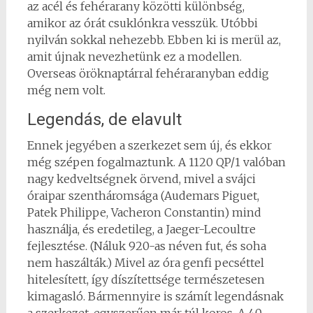
az acél és fehérarany közötti különbség,
amikor az órát csuklónkra vesszük. Utóbbi
nyilván sokkal nehezebb. Ebben ki is merül az,
amit újnak nevezhetünk ez a modellen.
Overseas öröknaptárral fehéraranyban eddig
még nem volt.
Legendás, de elavult
Ennek jegyében a szerkezet sem új, és ekkor
még szépen fogalmaztunk. A 1120 QP/1 valóban
nagy kedveltségnek örvend, mivel a svájci
óraipar szentháromsága (Audemars Piguet,
Patek Philippe, Vacheron Constantin) mind
használja, és eredetileg, a Jaeger-Lecoultre
fejlesztése. (Náluk 920-as néven fut, és soha
nem haszálták.) Mivel az óra genfi pecséttel
hitelesített, így díszítettsége természetesen
kimagasló. Bármennyire is számít legendásnak