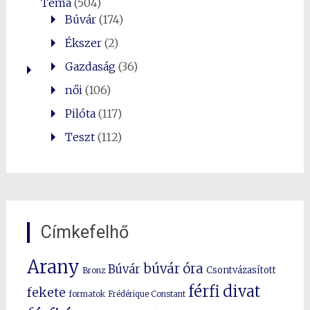
Téma
(504)
Búvár
(174)
Ékszer
(2)
Gazdaság
(36)
női
(106)
Pilóta
(117)
Teszt
(112)
Címkefelhő
Arany
búvár óra
Búvár
Csontvázasított
Bronz
férfi divat
fekete
formatok
Frédérique Constant