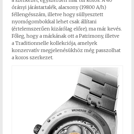
a szerkezet, egyszerűen már túl koros. A 40
órányi járástartalék, alacsony (19800 A/h)
féllengésszám, illetve hogy süllyesztett
nyomógombokkal lehet csak állítani
(értelemszerűen kizárólag előre), ma már kevés.
Főleg, hogy a márkának ott a Patrimony, illetve
a Traditionnelle kollekciója, amelyek
konzervatív megjelenésükhöz még passzolhat
a koros szerkezet.