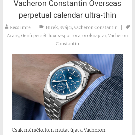
Vacheron Constantin Overseas
perpetual calendar ultra-thin
Ress Imre
Hirek
,
Svájci
,
Vacheron Constantin
Arany
,
Genfi pecsét
,
luxus-sportóra
,
öröknaptár
,
Vacheron
Constantin
Csak mérsékelten mutat újat a Vacheron