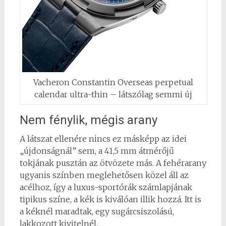
Vacheron Constantin Overseas perpetual
calendar ultra-thin – látszólag semmi új
Nem fénylik, mégis arany
A látszat ellenére nincs ez másképp az idei
„újdonságnál” sem, a 41,5 mm átmérőjű
tokjának pusztán az ötvözete más. A fehérarany
ugyanis színben meglehetősen közel áll az
acélhoz, így a luxus-sportórák számlapjának
tipikus színe, a kék is kiválóan illik hozzá. Itt is
a kéknél maradtak, egy sugárcsiszolású,
lakkozott kivitelnél.