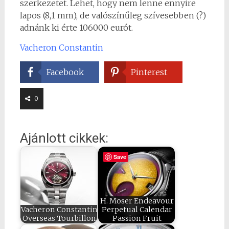
szerkezetet. Lehet, hogy nem lenne ennyire
lapos (8,1 mm), de valószínűleg szívesebben (?)
adnánk ki érte 106000 eurót.
Vacheron Constantin
Facebook
Pinterest
0
Ajánlott cikkek:
Save
H. Moser Endeavour
Vacheron Constantin
Perpetual Calendar
Overseas Tourbillon
Passion Fruit