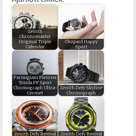
Zenith
Chronomaster
Original Triple
Chopard Happy
Calendar
Sport
Parmigiani Fleurier
Tonda PF Sport
Chronograph Ultra-
Zenith Defy Skyline
Cermet
Chronograph
0
Shares
Zenith Defy Revival
Zenith Defy Revival