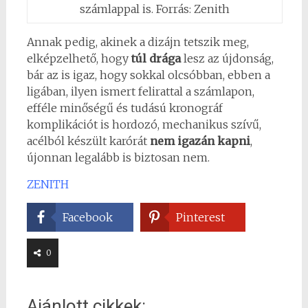
számlappal is. Forrás: Zenith
Annak pedig, akinek a dizájn tetszik meg,
elképzelhető, hogy
túl drága
lesz az újdonság,
bár az is igaz, hogy sokkal olcsóbban, ebben a
ligában, ilyen ismert felirattal a számlapon,
efféle minőségű és tudású kronográf
komplikációt is hordozó, mechanikus szívű,
acélból készült karórát
nem igazán kapni
,
újonnan legalább is biztosan nem.
ZENITH
Facebook
Pinterest
0
Ajánlott cikkek: