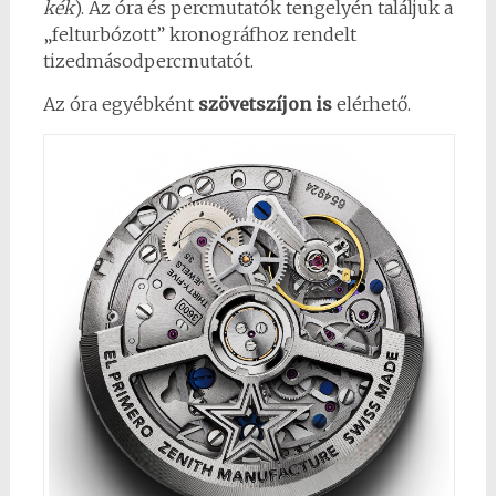
kék
). Az óra és percmutatók tengelyén találjuk a
„felturbózott” kronográfhoz rendelt
tizedmásodpercmutatót.
Az óra egyébként
szövetszíjon
is
elérhető.