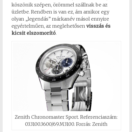
köszönik szépen, örömmel szállnak be az
üzletbe. Rendben is van ez, ám amikor egy
olyan „legendás” márkanév másol ennyire
egyértelműen, az meglehetősen
visszás és
kicsit elszomorító
.
Zenith Chronomaster Sport. Referenciaszám:
03.3100.3600/69.M3100. Forrás: Zenith