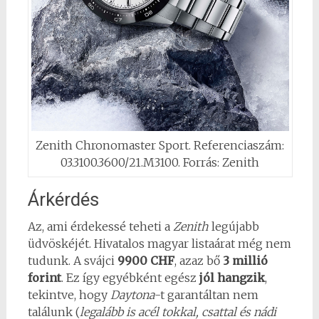
Zenith Chronomaster Sport. Referenciaszám:
03.3100.3600/21.M3100. Forrás: Zenith
Árkérdés
Az, ami érdekessé teheti a
Zenith
legújabb
üdvöskéjét. Hivatalos magyar listaárat még nem
tudunk. A svájci
9900 CHF
, azaz bő
3 millió
forint
. Ez így egyébként egész
jól hangzik
,
tekintve, hogy
Daytona
-t garantáltan nem
találunk (
legalább is acél tokkal, csattal és nádi