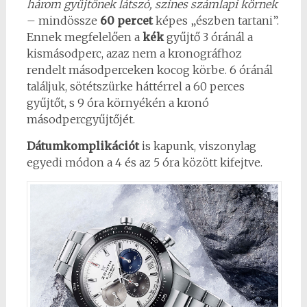
három gyűjtőnek látszó, színes számlapi körnek
– mindössze
60 percet
képes „észben tartani”.
Ennek megfelelően a
kék
gyűjtő 3 óránál a
kismásodperc, azaz nem a kronográfhoz
rendelt másodperceken kocog körbe. 6 óránál
találjuk, sötétszürke háttérrel a 60 perces
gyűjtőt, s 9 óra környékén a kronó
másodpercgyűjtőjét.
Dátumkomplikációt
is kapunk, viszonylag
egyedi módon a 4 és az 5 óra között kifejtve.