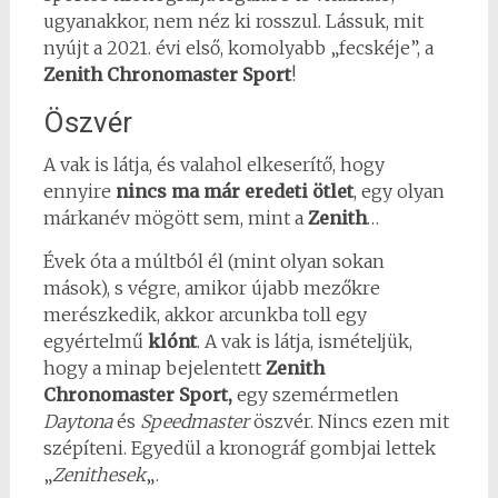
ugyanakkor, nem néz ki rosszul. Lássuk, mit
nyújt a 2021. évi első, komolyabb „fecskéje”, a
Zenith Chronomaster Sport
!
Öszvér
A vak is látja, és valahol elkeserítő, hogy
ennyire
nincs ma már eredeti ötlet
, egy olyan
márkanév mögött sem, mint a
Zenith
…
Évek óta a múltból él (mint olyan sokan
mások), s végre, amikor újabb mezőkre
merészkedik, akkor arcunkba toll egy
egyértelmű
klónt
. A vak is látja, ismételjük,
hogy a minap bejelentett
Zenith
Chronomaster Sport,
egy szemérmetlen
Daytona
és
Speedmaster
öszvér. Nincs ezen mit
szépíteni. Egyedül a kronográf gombjai lettek
„
Zenithesek
„.