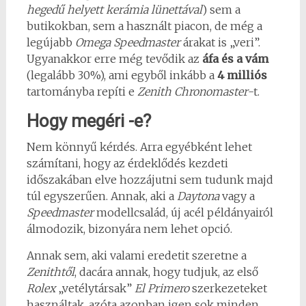
hegedű helyett kerámia lünettával
) sem a
butikokban, sem a használt piacon, de még a
legújabb
Omega Speedmaster
árakat is „veri”.
Ugyanakkor erre még tevődik az
áfa és a vám
(legalább 30%), ami egyből inkább a
4 milliós
tartományba repíti e
Zenith Chronomaster
-t.
Hogy megéri -e?
Nem könnyű kérdés. Arra egyébként lehet
számítani, hogy az érdeklődés kezdeti
időszakában elve hozzájutni sem tudunk majd
túl egyszerűen. Annak, aki a
Daytona
vagy a
Speedmaster
modellcsalád, új acél példányairól
álmodozik, bizonyára nem lehet opció.
Annak sem, aki valami eredetit szeretne a
Zenithtől
, dacára annak, hogy tudjuk, az első
Rolex
„vetélytársak”
El Primero
szerkezeteket
használtak, azóta azonban igen sok minden