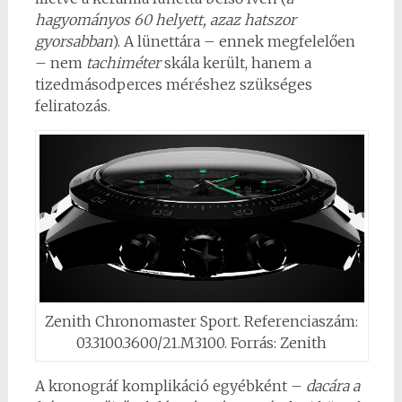
hagyományos 60 helyett, azaz hatszor
gyorsabban
). A lünettára – ennek megfelelően
– nem
tachiméter
skála került, hanem a
tizedmásodperces méréshez szükséges
feliratozás.
Zenith Chronomaster Sport. Referenciaszám:
03.3100.3600/21.M3100. Forrás: Zenith
A kronográf komplikáció egyébként –
dacára a