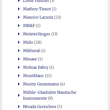
Louis Vuitton
(3)
Mathey-Tissot
(1)
Maurice Lacroix
(23)
MB&F
(1)
MeisterSinger
(13)
Mido
(28)
Miléneal
(1)
Minase
(1)
Molnar Fabry
(1)
Montblanc
(15)
Moritz Grossmann
(4)
Mühle-Glashütte Nautische
Instrumente
(9)
Nivada Grenchen
(5)