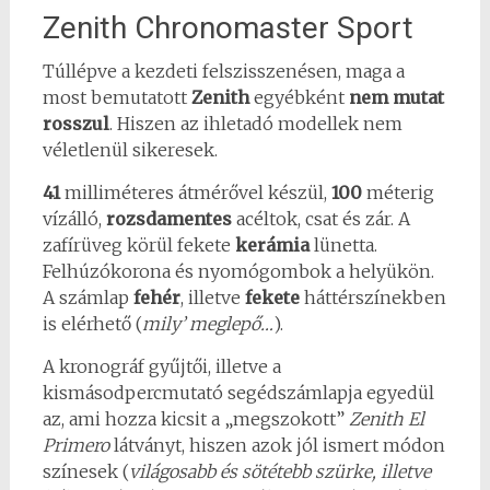
Zenith Chronomaster Sport
Túllépve a kezdeti felszisszenésen, maga a
most bemutatott
Zenith
egyébként
nem mutat
rosszul
. Hiszen az ihletadó modellek nem
véletlenül sikeresek.
41
milliméteres átmérővel készül,
100
méterig
vízálló,
rozsdamentes
acéltok, csat és zár. A
zafírüveg körül fekete
kerámia
lünetta.
Felhúzókorona és nyomógombok a helyükön.
A számlap
fehér
, illetve
fekete
háttérszínekben
is elérhető (
mily’ meglepő…
).
A kronográf gyűjtői, illetve a
kismásodpercmutató segédszámlapja egyedül
az, ami hozza kicsit a „megszokott”
Zenith El
Primero
látványt, hiszen azok jól ismert módon
színesek (
világosabb és sötétebb szürke, illetve