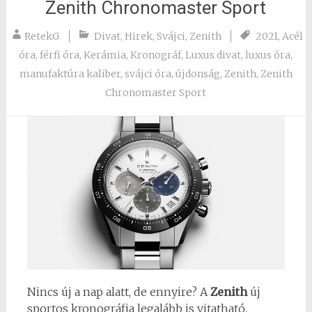
Zenith Chronomaster Sport
RetekG
Divat
,
Hirek
,
Svájci
,
Zenith
2021
,
Acél
óra
,
férfi óra
,
Kerámia
,
Kronográf
,
Luxus divat
,
luxus óra
,
manufaktúra kaliber
,
svájci óra
,
újdonság
,
Zenith
,
Zenith
Chronomaster Sport
Nincs új a nap alatt, de ennyire? A
Zenith
új
sportos kronográfja legalább is vitatható,