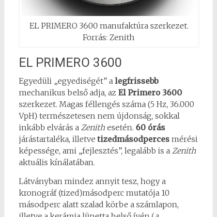
EL PRIMERO 3600 manufaktúra szerkezet.
Forrás: Zenith
EL PRIMERO 3600
Egyedüli „egyediségét” a
legfrissebb
mechanikus belső adja, az
El Primero 3600
szerkezet. Magas féllengés száma (5 Hz, 36.000
VpH) természetesen nem újdonság, sokkal
inkább elvárás a
Zenith
esetén.
60 órás
járástartaléka, illetve
tizedmásodperces
mérési
képessége, ami „fejlesztés”, legalább is a
Zenith
aktuális kínálatában.
Látványban mindez annyit tesz, hogy a
kronográf (tized)másodperc mutatója 10
másodperc alatt szalad körbe a számlapon,
illetve a kerámia lünetta belső ívén (
a