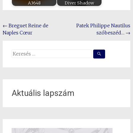
A3648
Diver Shadow
Post
←
Breguet Reine de
Patek Philippe Nautilus
Naples Cœur
szóbeszéd…
→
navigation
Search
for:
Aktuális lapszám