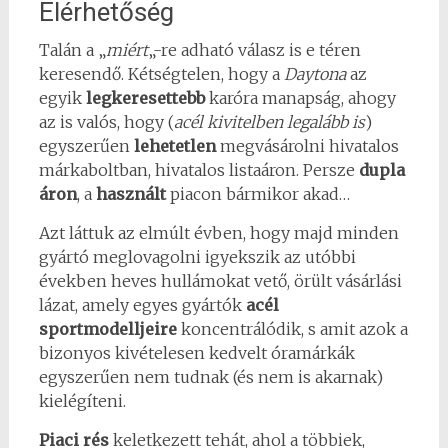
Elérhetőség
Talán a „
miért
„-re adható válasz is e téren
keresendő. Kétségtelen, hogy a
Daytona
az
egyik
legkeresettebb
karóra manapság, ahogy
az is valós, hogy (
acél kivitelben legalább is
)
egyszerűen
lehetetlen
megvásárolni hivatalos
márkaboltban, hivatalos listaáron. Persze
dupla
áron
, a
használt
piacon bármikor akad…
Azt láttuk az elmúlt évben, hogy majd minden
gyártó meglovagolni igyekszik az utóbbi
években heves hullámokat vető, örült vásárlási
lázat, amely egyes gyártók
acél
sportmodelljeire
koncentrálódik, s amit azok a
bizonyos kivételesen kedvelt óramárkák
egyszerűen nem tudnak (és nem is akarnak)
kielégíteni.
Piaci rés
keletkezett tehát, ahol a többiek,