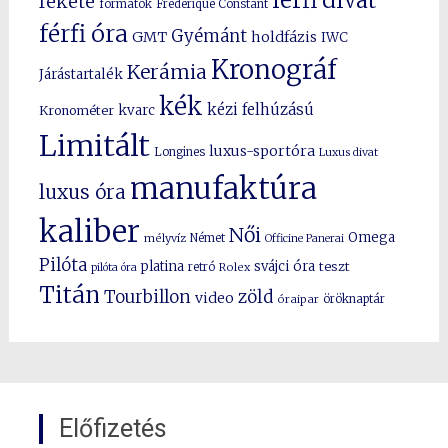
fekete
formatok
Frédérique Constant
férfi óra
Gyémánt
GMT
holdfázis
IWC
Kronográf
Kerámia
Járástartalék
kék
kézi felhúzású
kvarc
Kronométer
Limitált
luxus-sportóra
Longines
Luxus divat
manufaktúra
luxus óra
kaliber
Női
Omega
mélyvíz
Német
Officine Panerai
Pilóta
platina
svájci óra
teszt
pilóta óra
retró
Rolex
Titán
Tourbillon
zöld
video
óraipar
öröknaptár
Előfizetés