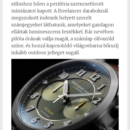
stílushoz hűen a periféria szemcsefúvott
mintázatot kapott. A Freelancer daraboknál
megszokott indexek helyett szerelt
számjegyeket láthatunk, amelyeket gazdagon
elláttak lumineszcens festékkel. Bár nevében
pilóta órának vallja magát, a számlap olívazöld
színe, és hozzá kapcsolódó világosbarna bőrszíj
inkább outdoor jelleget sugall.