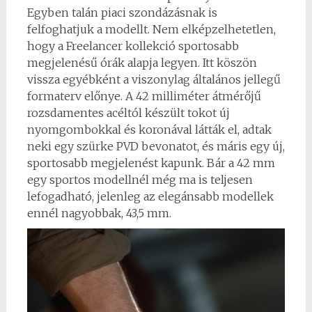
Egyben talán piaci szondázásnak is
felfoghatjuk a modellt. Nem elképzelhetetlen,
hogy a Freelancer kollekció sportosabb
megjelenésű órák alapja legyen. Itt köszön
vissza egyébként a viszonylag általános jellegű
formaterv előnye. A 42 milliméter átmérőjű
rozsdamentes acéltól készült tokot új
nyomgombokkal és koronával látták el, adtak
neki egy szürke PVD bevonatot, és máris egy új,
sportosabb megjelenést kapunk. Bár a 42 mm
egy sportos modellnél még ma is teljesen
lefogadható, jelenleg az elegánsabb modellek
ennél nagyobbak, 43,5 mm.