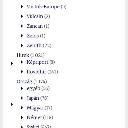
Vostok-Europe
(5)
Vulcain
(2)
Zancan
(1)
Zelos
(1)
Zenith
(22)
Hirek
(1 021)
Képriport
(8)
Rövidhír
(241)
Ország
(1 174)
egyéb
(66)
Japán
(78)
Magyar
(17)
Német
(118)
Svájci
(947)