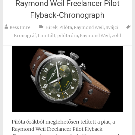
Raymond Weil Freelancer Pilot
Flyback-Chronograph
Ress Imre
Hirek
,
Pilóta
,
Raymond Weil
,
Svájci
Kronográf
,
Limitált
,
pilóta óra
,
Raymond Weil
,
zöld
Pilóta órákból meglehetősen telített a piac, a
Raymond Weil Freelancer Pilot Flyback-