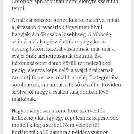
Chronograph azonban némi előnyre szert tud
tenni.
A márkát sokszor generikus formatervei miatt
a jártasabb óravásárlók figyelmen kívül
hagyják, ám ők csak a kisebbség. A többség
számára, akik egész életükben egy, kettő,
esetleg három karórát vásárolnak, már-már a
svájci órák archetípusának tekintik. Évi
háromszázezer darab körüli termelésükkel
pedig jelentős képviselői a svájci óraiparnak.
Árszintjük persze inkább a belépőkategóriába
sorolhatóak, ám annak a felső részébe. Röviden
szólva jól megy a családi tulajdonban lévő
márkának.
Hagyományosan a zene köré szervezték
kollekciójukat, így egy repüléshez kapcsolódó
modell kilóg a sorból. Nem véletlenül
korlátozták 400 darabra a példányszámot.