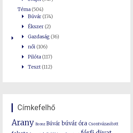
Téma
(504)
Búvár
(174)
Ékszer
(2)
Gazdaság
(36)
női
(106)
Pilóta
(117)
Teszt
(112)
Címkefelhő
Arany
búvár óra
Búvár
Csontvázasított
Bronz
férfi divat