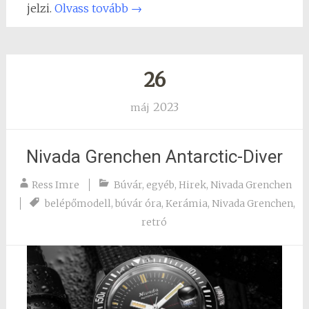
jelzi.
Olvass tovább
→
26
2023
máj
Nivada Grenchen Antarctic-Diver
Ress Imre
Búvár
,
egyéb
,
Hirek
,
Nivada Grenchen
belépőmodell
,
búvár óra
,
Kerámia
,
Nivada Grenchen
,
retró