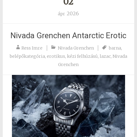
02
2026
ápr
Nivada Grenchen Antarctic Erotic
Ress Imre
Nivada Grenchen
barna
,
belépőkategória
,
erotikus
,
kézi felhúzású
,
lazac
,
Nivada
Grenchen