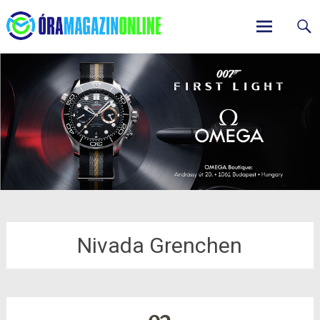
ÓraMagazinOnline
Skip
to
content
Nivada Grenchen