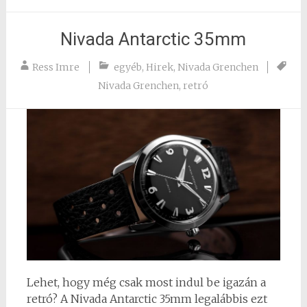
Nivada Antarctic 35mm
Ress Imre
egyéb
,
Hirek
,
Nivada Grenchen
Nivada Grenchen
,
retró
Lehet, hogy még csak most indul be igazán a
retró? A Nivada Antarctic 35mm legalábbis ezt