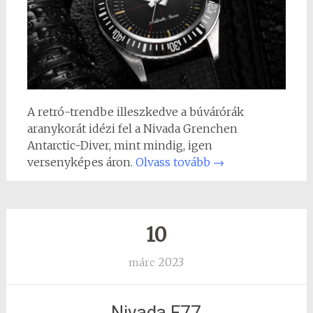
A retró-trendbe illeszkedve a búvárórák
aranykorát idézi fel a Nivada Grenchen
Antarctic-Diver, mint mindig, igen
versenyképes áron.
Olvass tovább
→
10
2023
márc
Nivada F77