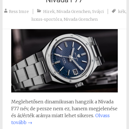
Ress Imre
Hirek
,
Nivada Grenchen
,
Svájci
kék
,
luxus-sportóra
,
Nivada Grenchen
Meglehetősen dinamikusan hangzik a Nivada
F77 név, de persze nem ez, hanem megjelenése
és ár/érték aránya miatt lehet sikeres.
Olvass
tovább
→