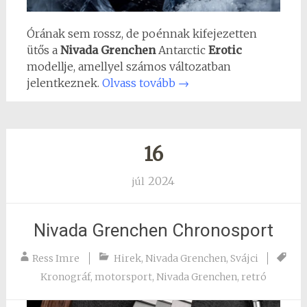
Órának sem rossz, de poénnak kifejezetten
ütős a
Nivada Grenchen
Antarctic
Erotic
modellje, amellyel számos változatban
jelentkeznek.
Olvass tovább
→
16
2024
júl
Nivada Grenchen Chronosport
Ress Imre
Hirek
,
Nivada Grenchen
,
Svájci
Kronográf
,
motorsport
,
Nivada Grenchen
,
retró