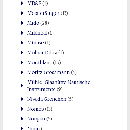
MB&F
(1)
MeisterSinger
(13)
Mido
(28)
Miléneal
(1)
Minase
(1)
Molnar Fabry
(1)
Montblanc
(15)
Moritz Grossmann
(4)
Mühle-Glashütte Nautische
Instrumente
(9)
Nivada Grenchen
(5)
Nomos
(13)
Norqain
(6)
Nuun
(1)