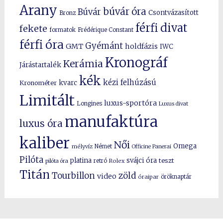
Arany
búvár óra
Búvár
Csontvázasított
Bronz
férfi divat
fekete
formatok
Frédérique Constant
férfi óra
Gyémánt
GMT
holdfázis
IWC
Kronográf
Kerámia
Járástartalék
kék
kézi felhúzású
kvarc
Kronométer
Limitált
luxus-sportóra
Longines
Luxus divat
manufaktúra
luxus óra
kaliber
Női
Omega
mélyvíz
Német
Officine Panerai
Pilóta
platina
svájci óra
teszt
pilóta óra
retró
Rolex
Titán
Tourbillon
zöld
video
óraipar
öröknaptár