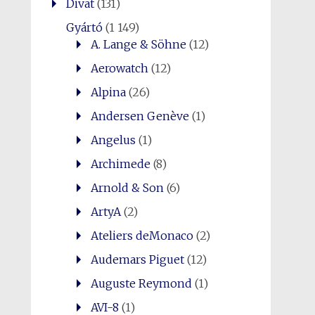
Divat
(131)
Gyártó
(1 149)
A. Lange & Söhne
(12)
Aerowatch
(12)
Alpina
(26)
Andersen Genève
(1)
Angelus
(1)
Archimede
(8)
Arnold & Son
(6)
ArtyA
(2)
Ateliers deMonaco
(2)
Audemars Piguet
(12)
Auguste Reymond
(1)
AVI-8
(1)