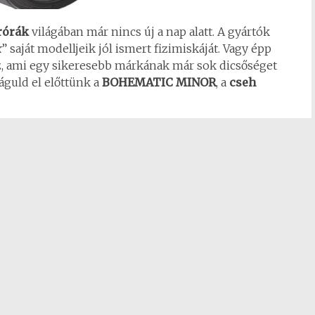
rórák
világában már nincs új a nap alatt. A gyártók
k
” saját modelljeik jól ismert fizimiskáját. Vagy épp
, ami egy sikeresebb márkának már sok dicsőséget
águld el előttünk a
BOHEMATIC MINOR
, a
cseh