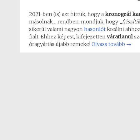
2021-ben (is) azt hittük, hogy a
kronográf ka
másolnak… rendben, mondjuk, hogy „
frissíti
sikerül valami nagyon
hasonlót
kreálni ahhoz
fialt. Ehhez képest, kifejezetten
váratlanul
sz
óragyártás újabb remeke!
Olvass tovább
→