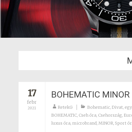
17
BOHEMATIC MINOR
febr
RetekG
Bohematic
,
Divat
,
egy
2021
BOHEMATIC
,
Cseh óra
,
Csehország
,
Eur
luxus óra
,
microbrand
,
MINOR
,
Sport ó