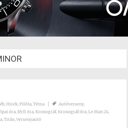
MINOR
éb
,
Hirek
,
Pilóta
,
Téma
Autóverseny
,
ópai óra
,
férfi óra
,
Kronográf
,
Kronográf óra
,
Le Man 24
,
ra
,
Titán
,
Versenyautó