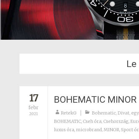
Le
17
BOHEMATIC MINOR
febr
RetekG
Bohematic
,
Divat
,
egy
2021
BOHEMATIC
,
Cseh óra
,
Csehország
,
Eur
luxus óra
,
microbrand
,
MINOR
,
Sport ó