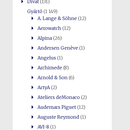
Divat
(131)
Gyártó
(1 149)
A. Lange & Söhne
(12)
Aerowatch
(12)
Alpina
(26)
Andersen Genève
(1)
Angelus
(1)
Archimede
(8)
Arnold & Son
(6)
ArtyA
(2)
Ateliers deMonaco
(2)
Audemars Piguet
(12)
Auguste Reymond
(1)
AVI-8
(1)