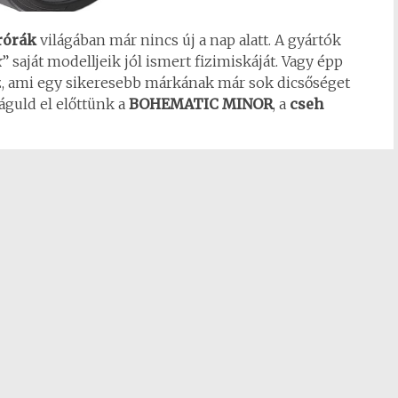
rórák
világában már nincs új a nap alatt. A gyártók
k
” saját modelljeik jól ismert fizimiskáját. Vagy épp
, ami egy sikeresebb márkának már sok dicsőséget
águld el előttünk a
BOHEMATIC MINOR
, a
cseh