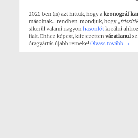
2021-ben (is) azt hittük, hogy a
kronográf ka
másolnak… rendben, mondjuk, hogy „
frissíti
sikerül valami nagyon
hasonlót
kreálni ahhoz
fialt. Ehhez képest, kifejezetten
váratlanul
sz
óragyártás újabb remeke!
Olvass tovább
→