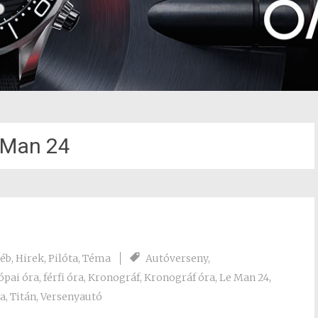
 Man 24
éb
,
Hirek
,
Pilóta
,
Téma
Autóverseny
,
ópai óra
,
férfi óra
,
Kronográf
,
Kronográf óra
,
Le Man 24
,
ra
,
Titán
,
Versenyautó