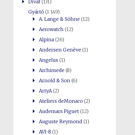
Divat
(131)
Gyártó
(1 149)
A. Lange & Söhne
(12)
Aerowatch
(12)
Alpina
(26)
Andersen Genève
(1)
Angelus
(1)
Archimede
(8)
Arnold & Son
(6)
ArtyA
(2)
Ateliers deMonaco
(2)
Audemars Piguet
(12)
Auguste Reymond
(1)
AVI-8
(1)