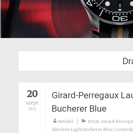
Dr
20
Girard-Perregaux La
szept
Bucherer Blue
2021
RetekG
Divat
,
Girard-Perreg
Absolute Light Bucherer Blue
,
Csontváz