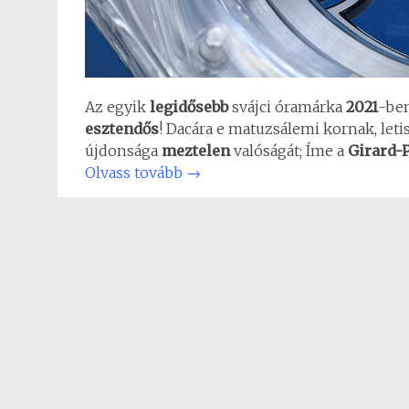
Az egyik
legidősebb
svájci óramárka
2021
-ben
esztendős
! Dacára e matuzsálemi kornak, leti
újdonsága
meztelen
valóságát; Íme a
Girard-P
Olvass tovább
→