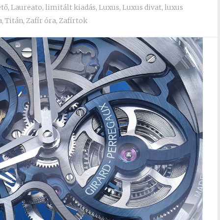
ető
,
Laureato
,
limitált kiadás
,
Luxus
,
Luxus divat
,
luxus
a
,
Titán
,
Zafír óra
,
Zafírtok