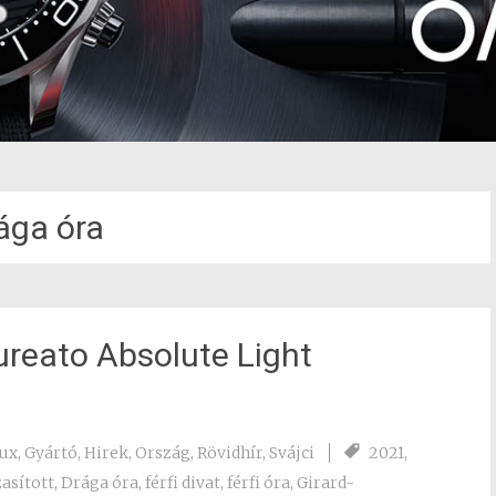
ága óra
ureato Absolute Light
aux
,
Gyártó
,
Hirek
,
Ország
,
Rövidhír
,
Svájci
2021
,
asított
,
Drága óra
,
férfi divat
,
férfi óra
,
Girard-