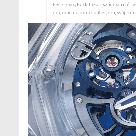
Perregaux
,
Korlátozott számban elérh
óra
,
manufaktúra kaliber
,
óra
,
svájci ór