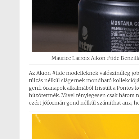
Maurice Lacroix Aikon #tide Benzill
Az Akion #tide modelleknek valószínűleg jobb
túlzás nélkül slágernek mondható kollekciójá
genfi óranapok alkalmából frissült a Pontos k
húzótermék. Mivel ténylegesen csak három tek
ezért jóformán gond nélkül számíthat arra, h