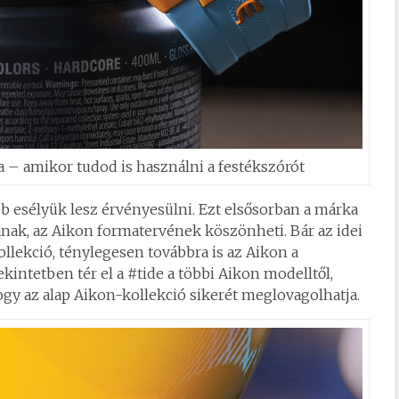
a – amikor tudod is használni a festékszórót
 esélyük lesz érvényesülni. Ezt elsősorban a márka
nak, az Aikon formatervének köszönheti. Bár az idei
ollekció, ténylegesen továbbra is az Aikon a
intetben tér el a #tide a többi Aikon modelltől,
ogy az alap Aikon-kollekció sikerét meglovagolhatja.