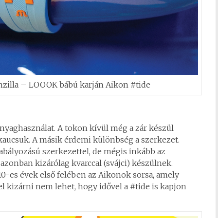
nzilla – LOOOK bábú karján Aikon #tide
anyaghasználat. A tokon kívül még a zár készül
kaucsuk. A másik érdemi különbség a szerkezet.
abályozású szerkezettel, de mégis inkább az
zonban kizárólag kvarccal (svájci) készülnek.
10-es évek első felében az Aikonok sorsa, amely
el kizárni nem lehet, hogy idővel a #tide is kapjon