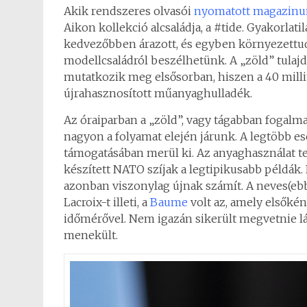
Akik rendszeres olvasói
nyomatott magazin
Aikon kollekció alcsaládja, a #tide. Gyakorla
kedvezőbben árazott, és egyben környezettu
modellcsaládról beszélhetünk. A „zöld” tulaj
mutatkozik meg elsősorban, hiszen a 40 millim
újrahasznosított műanyaghulladék.
Az óraiparban a „zöld”, vagy tágabban fogal
nagyon a folyamat elején járunk. A legtöbb 
támogatásában merül ki. Az anyaghasználat t
készített NATO szíjak a legtipikusabb példák.
azonban viszonylag újnak számít. A neves(eb
Lacroix-t illeti, a
Baume
volt az, amely elsőké
időmérővel. Nem igazán sikerült megvetnie láb
menekült.