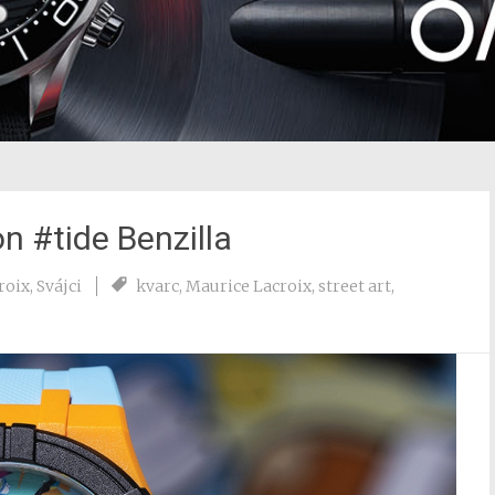
n #tide Benzilla
roix
,
Svájci
kvarc
,
Maurice Lacroix
,
street art
,