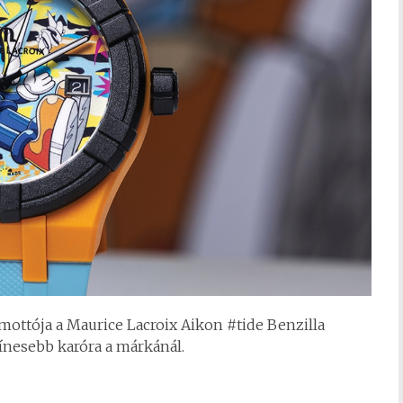
 mottója a Maurice Lacroix Aikon #tide Benzilla
ínesebb karóra a márkánál.