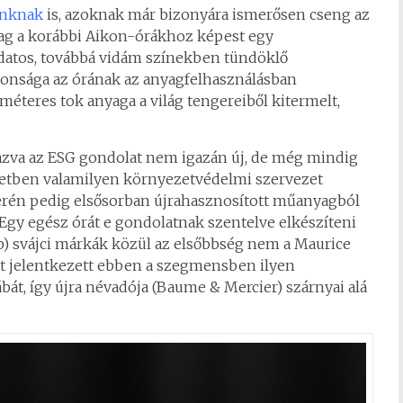
unknak
is, azoknak már bizonyára ismerősen cseng az
tilag a korábbi Aikon-órákhoz képest egy
datos, továbbá vidám színekben tündöklő
donsága az órának az anyagfelhasználásban
éteres tok anyaga a világ tengereiből kitermelt,
mazva az ESG gondolat nem igazán új, de még mindig
esetben valamilyen környezetvédelmi szervezet
erén pedig elsősorban újrahasznosított műanyagból
 Egy egész órát e gondolatnak szentelve elkészíteni
b) svájci márkák közül az elsőbbség nem a Maurice
nt jelentkezett ebben a szegmensben ilyen
át, így újra névadója (Baume & Mercier) szárnyai alá