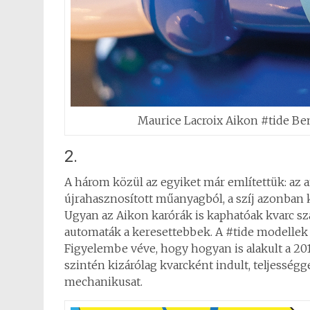
Maurice Lacroix Aikon #tide Be
2.
A három közül az egyiket már említettük: az 
újrahasznosított műanyagból, a szíj azonban 
Ugyan az Aikon karórák is kaphatóak kvarc sz
automaták a keresettebbek. A #tide modellek a
Figyelembe véve, hogy hogyan is alakult a 20
szintén kizárólag kvarcként indult, teljességg
mechanikusat.