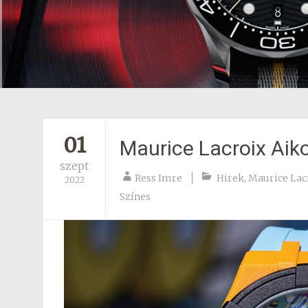
01
Maurice Lacroix Aiko
szept
Ress Imre
Hirek
,
Maurice Lac
2022
Színes