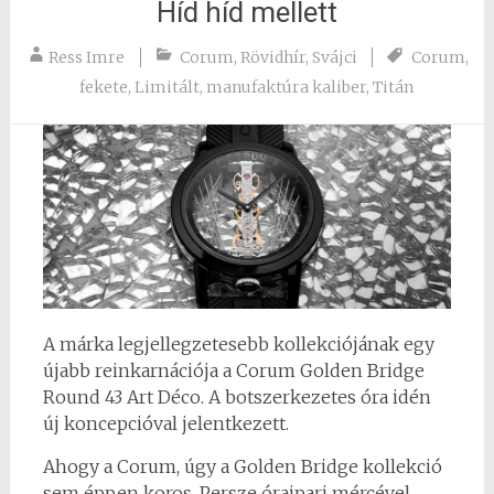
Híd híd mellett
Ress Imre
Corum
,
Rövidhír
,
Svájci
Corum
,
fekete
,
Limitált
,
manufaktúra kaliber
,
Titán
A márka legjellegzetesebb kollekciójának egy
újabb reinkarnációja a Corum Golden Bridge
Round 43 Art Déco. A botszerkezetes óra idén
új koncepcióval jelentkezett.
Ahogy a Corum, úgy a Golden Bridge kollekció
sem éppen koros. Persze óraipari mércével