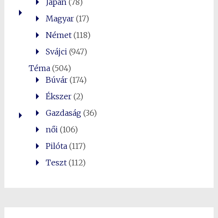
Japán
(78)
Magyar
(17)
Német
(118)
Svájci
(947)
Téma
(504)
Búvár
(174)
Ékszer
(2)
Gazdaság
(36)
női
(106)
Pilóta
(117)
Teszt
(112)