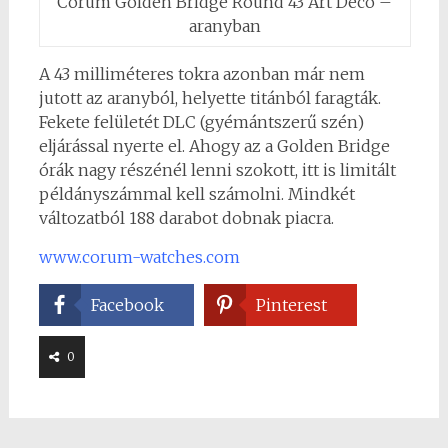
Corum Golden Bridge Round 43 Art Déco –
aranyban
A 43 milliméteres tokra azonban már nem
jutott az aranyból, helyette titánból faragták.
Fekete felületét DLC (gyémántszerű szén)
eljárással nyerte el. Ahogy az a Golden Bridge
órák nagy részénél lenni szokott, itt is limitált
példányszámmal kell számolni. Mindkét
változatból 188 darabot dobnak piacra.
www.corum-watches.com
Facebook
Pinterest
0