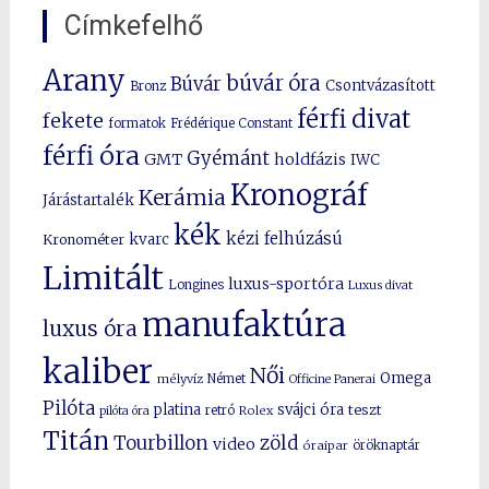
Címkefelhő
Arany
búvár óra
Búvár
Csontvázasított
Bronz
férfi divat
fekete
formatok
Frédérique Constant
férfi óra
Gyémánt
GMT
holdfázis
IWC
Kronográf
Kerámia
Járástartalék
kék
kézi felhúzású
kvarc
Kronométer
Limitált
luxus-sportóra
Longines
Luxus divat
manufaktúra
luxus óra
kaliber
Női
Omega
mélyvíz
Német
Officine Panerai
Pilóta
platina
svájci óra
teszt
pilóta óra
retró
Rolex
Titán
Tourbillon
zöld
video
óraipar
öröknaptár