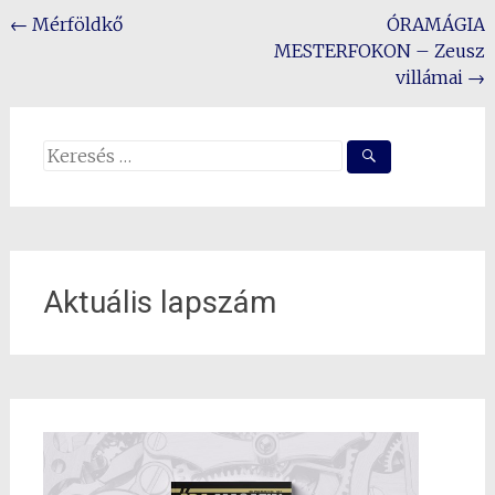
Post
←
Mérföldkő
ÓRAMÁGIA
MESTERFOKON – Zeusz
navigation
villámai
→
Search
for:
Aktuális lapszám