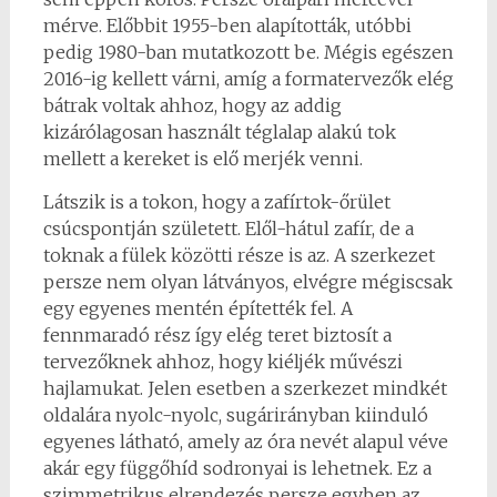
mérve. Előbbit 1955-ben alapították, utóbbi
pedig 1980-ban mutatkozott be. Mégis egészen
2016-ig kellett várni, amíg a formatervezők elég
bátrak voltak ahhoz, hogy az addig
kizárólagosan használt téglalap alakú tok
mellett a kereket is elő merjék venni.
Látszik is a tokon, hogy a zafírtok-őrület
csúcspontján született. Elől-hátul zafír, de a
toknak a fülek közötti része is az. A szerkezet
persze nem olyan látványos, elvégre mégiscsak
egy egyenes mentén építették fel. A
fennmaradó rész így elég teret biztosít a
tervezőknek ahhoz, hogy kiéljék művészi
hajlamukat. Jelen esetben a szerkezet mindkét
oldalára nyolc-nyolc, sugárirányban kiinduló
egyenes látható, amely az óra nevét alapul véve
akár egy függőhíd sodronyai is lehetnek. Ez a
szimmetrikus elrendezés persze egyben az