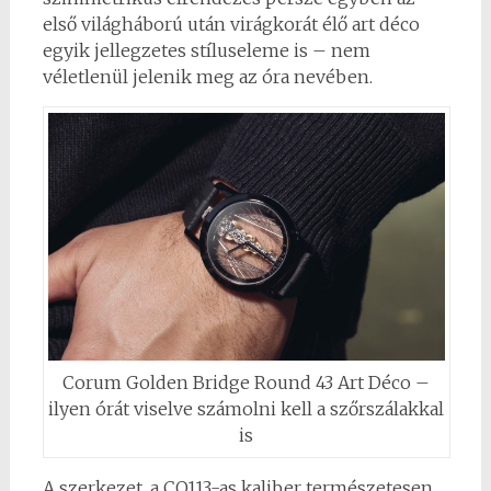
első világháború után virágkorát élő art déco
egyik jellegzetes stíluseleme is – nem
véletlenül jelenik meg az óra nevében.
Corum Golden Bridge Round 43 Art Déco –
ilyen órát viselve számolni kell a szőrszálakkal
is
A szerkezet, a CO113-as kaliber természetesen