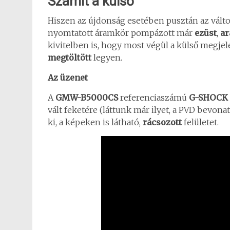
Számít a külső
Hiszen az újdonság esetében pusztán az válto
nyomtatott áramkör pompázott már
ezüst
,
ar
kivitelben is, hogy most végül a külső megje
megtöltött
legyen.
Az üzenet
A
GMW-B5000CS
referenciaszámú
G-SHOCK 
vált feketére (láttunk már ilyet, a PVD bevonat
ki, a képeken is látható,
rácsozott
felületet.