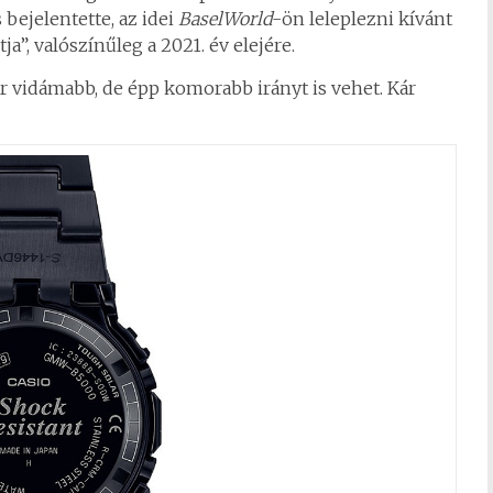
 bejelentette, az idei
BaselWorld
-ön leleplezni kívánt
”, valószínűleg a 2021. év elejére.
ár vidámabb, de épp komorabb irányt is vehet. Kár