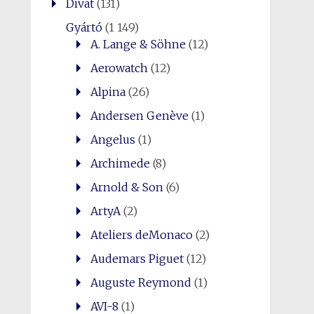
Divat
(131)
Gyártó
(1 149)
A. Lange & Söhne
(12)
Aerowatch
(12)
Alpina
(26)
Andersen Genève
(1)
Angelus
(1)
Archimede
(8)
Arnold & Son
(6)
ArtyA
(2)
Ateliers deMonaco
(2)
Audemars Piguet
(12)
Auguste Reymond
(1)
AVI-8
(1)