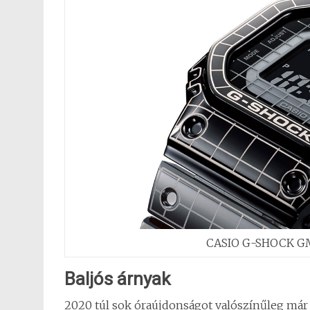
CASIO G-SHOCK GM
Baljós árnyak
2020 túl sok óraújdonságot valószínűleg már 