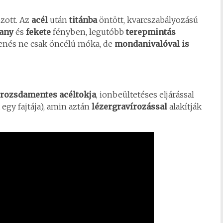
zott. Az
acél
után
titánba
öntött, kvarcszabályozású
any
és
fekete
fényben, legutóbb
terepmintás
lenés ne csak öncélú móka, de
mondanivalóval is
rozsdamentes acéltokja
, ionbeültetéses eljárással
 egy fajtája), amin aztán
lézergravírozással
alakítják