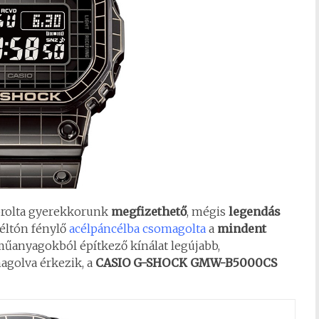
porolta gyerekkorunk
megfizethető
, mégis
legendás
méltón fénylő
acélpáncélba csomagolta
a
mindent
műanyagokból építkező kínálat legújabb,
golva érkezik, a
CASIO G-SHOCK GMW-B5000CS