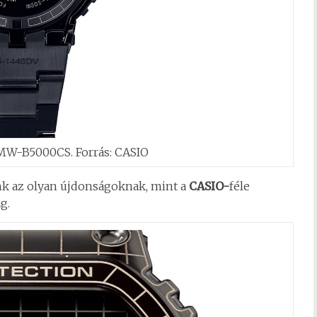
W-B5000CS. Forrás: CASIO
ünk az olyan újdonságoknak, mint a
CASIO-
féle
g.