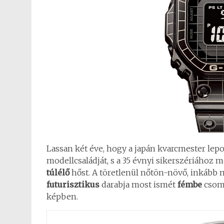
Lassan két éve, hogy a japán kvarcmester le
modellcsaládját, s a 35 évnyi sikerszériához 
túlélő
hőst. A töretlenül nőtön-növő, inkább 
futurisztikus
darabja most ismét
fémbe
csoma
képben.