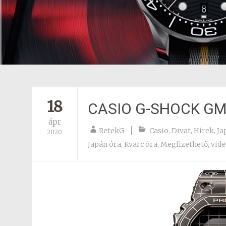
18
CASIO G-SHOCK G
ápr
RetekG
Casio
,
Divat
,
Hirek
,
Ja
2020
Japán óra
,
Kvarc óra
,
Megfizethető
,
vid