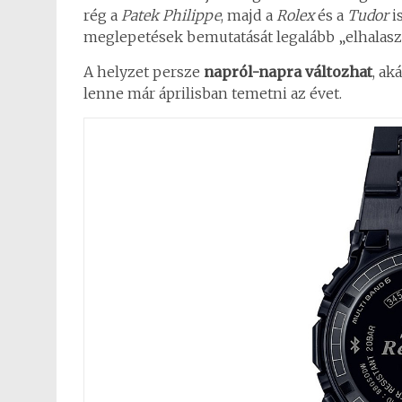
rég a
Patek Philippe
, majd a
Rolex
és a
Tudor
is
meglepetések bemutatását legalább „elhalasztja
A helyzet persze
napról-napra változhat
, ak
lenne már áprilisban temetni az évet.
0
Shares