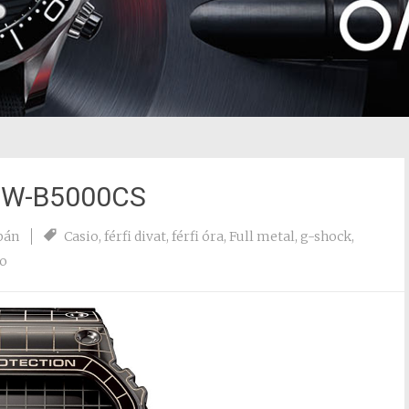
MW-B5000CS
pán
Casio
,
férfi divat
,
férfi óra
,
Full metal
,
g-shock
,
eo