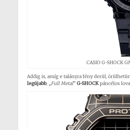
CASIO G-SHOCK GM
Addig is, amíg e talányra fény derül, örülhet
legújabb
, „
Full Metal
”
G-SHOCK
páncélos lova