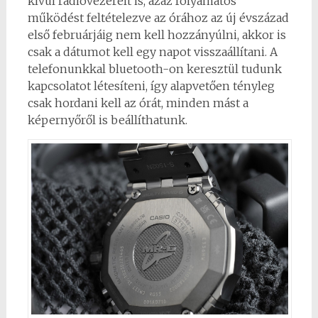
kívül rádióvezérelt is, azaz folyamatos
működést feltételezve az órához az új évszázad
első februárjáig nem kell hozzányúlni, akkor is
csak a dátumot kell egy napot visszaállítani. A
telefonunkkal bluetooth-on keresztül tudunk
kapcsolatot létesíteni, így alapvetően tényleg
csak hordani kell az órát, minden mást a
képernyőről is beállíthatunk.