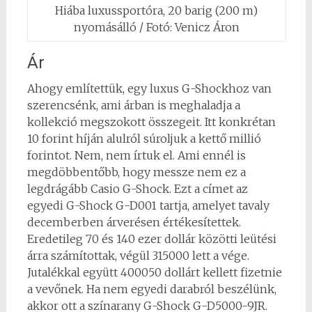
Hiába luxussportóra, 20 barig (200 m)
nyomásálló / Fotó: Venicz Áron
Ár
Ahogy említettük, egy luxus G-Shockhoz van
szerencsénk, ami árban is meghaladja a
kollekció megszokott összegeit. Itt konkrétan
10 forint híján alulról súroljuk a kettő millió
forintot. Nem, nem írtuk el. Ami ennél is
megdöbbentőbb, hogy messze nem ez a
legdrágább Casio G-Shock. Ezt a címet az
egyedi G-Shock G-D001 tartja, amelyet tavaly
decemberben árverésen értékesítettek.
Eredetileg 70 és 140 ezer dollár közötti leütési
árra számítottak, végül 315000 lett a vége.
Jutalékkal együtt 400050 dollárt kellett fizetnie
a vevőnek. Ha nem egyedi darabról beszélünk,
akkor ott a színarany G-Shock G-D5000-9JR.