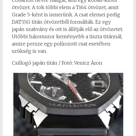
Cobarion névre hallgat, ami egy kobalt-króm
ötvözet. A tok többi elem a Ti64 ötvözet, amit
Grade 5-ként is ismerünk. A csat elemei pedig
DAT55G titán ötvözetből formálták. Ez egy
japán szabvány és ott is állítják elő az ötvözetet.
Utóbbi háromszor keményebb a tiszta titánnál,
amire persze egy polírozott csat esetében
szükség is van.
Csillogó japán titán / Fotó: Venicz Áron