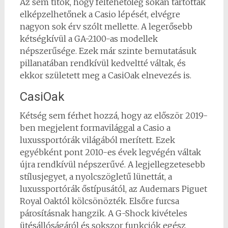
Az sem titok, hogy feltehetőleg sokan tartották
elképzelhetőnek a Casio lépését, elvégre
nagyon sok érv szólt mellette. A legerősebb
kétségkívül a GA-2100-as modellek
népszerűsége. Ezek már szinte bemutatásuk
pillanatában rendkívül kedveltté váltak, és
ekkor született meg a CasiOak elnevezés is.
CasiOak
Kétség sem férhet hozzá, hogy az először 2019-
ben megjelent formavilággal a Casio a
luxussportórák világából merített. Ezek
egyébként pont 2010-es évek legvégén váltak
újra rendkívül népszerűvé. A legjellegzetesebb
stílusjegyet, a nyolcszögletű lünettát, a
luxussportórák őstípusától, az Audemars Piguet
Royal Oaktól kölcsönözték. Elsőre furcsa
párosításnak hangzik. A G-Shock kivételes
ütésállóságáról és sokszor funkciók egész