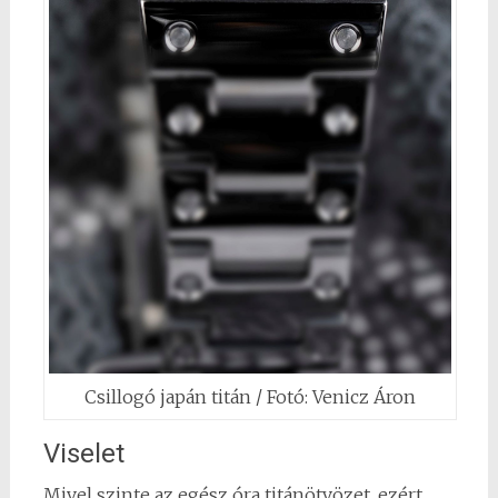
Csillogó japán titán / Fotó: Venicz Áron
Viselet
Mivel szinte az egész óra titánötvözet, ezért