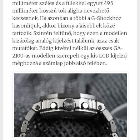
milliméter széles és a fülekkel együtt 49,5
milliméter hosszú tok aligha nevezhető
kecsesnek. Ha azonban a többi a G-Shockhoz
hasonlítjuk, akkor bizony a kisebbek közé
tartozik. Szintén feltűnő, hogy ezen a modellen
kizárólag analóg kijelzést találunk, azaz csak
mutatókat. Eddig kivétel nélkül az összes GA-
2100-as modellen szerepelt egy kis LCD kijelző,
méghozzá a számlap jobb alsó felében.