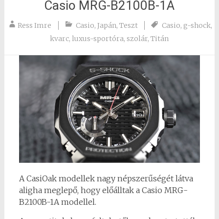
Casio MRG-B2100B-1A
Ress Imre
Casio
,
Japán
,
Teszt
Casio
,
g-shock
,
kvarc
,
luxus-sportóra
,
szolár
,
Titán
A CasiOak modellek nagy népszerűségét látva
aligha meglepő, hogy előálltak a Casio MRG-
B2100B-1A modellel.