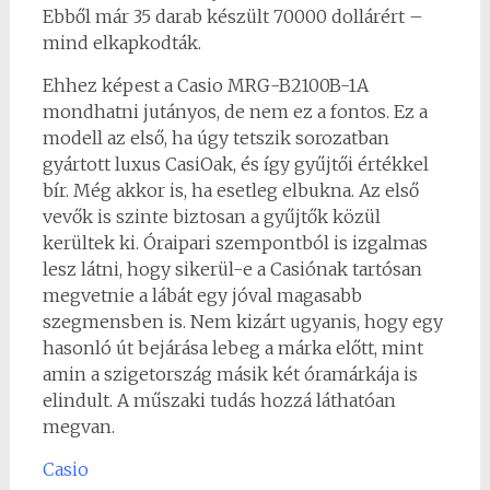
Ebből már 35 darab készült 70000 dollárért –
mind elkapkodták.
Ehhez képest a Casio MRG-B2100B-1A
mondhatni jutányos, de nem ez a fontos. Ez a
modell az első, ha úgy tetszik sorozatban
gyártott luxus CasiOak, és így gyűjtői értékkel
bír. Még akkor is, ha esetleg elbukna. Az első
vevők is szinte biztosan a gyűjtők közül
kerültek ki. Óraipari szempontból is izgalmas
lesz látni, hogy sikerül-e a Casiónak tartósan
megvetnie a lábát egy jóval magasabb
szegmensben is. Nem kizárt ugyanis, hogy egy
hasonló út bejárása lebeg a márka előtt, mint
amin a szigetország másik két óramárkája is
elindult. A műszaki tudás hozzá láthatóan
megvan.
Casio