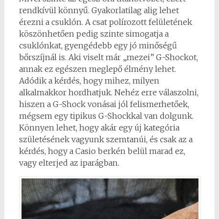
rendkívül könnyű. Gyakorlatilag alig lehet
érezni a csuklón. A csat polírozott felületének
köszönhetően pedig szinte simogatja a
csuklónkat, gyengédebb egy jó minőségű
bőrszíjnál is. Aki viselt már „mezei” G-Shockot,
annak ez egészen meglepő élmény lehet.
Adódik a kérdés, hogy mihez, milyen
alkalmakkor hordhatjuk. Nehéz erre válaszolni,
hiszen a G-Shock vonásai jól felismerhetőek,
mégsem egy tipikus G-Shockkal van dolgunk.
Könnyen lehet, hogy akár egy új kategória
születésének vagyunk szemtanúi, és csak az a
kérdés, hogy a Casio berkén belül marad ez,
vagy elterjed az iparágban.