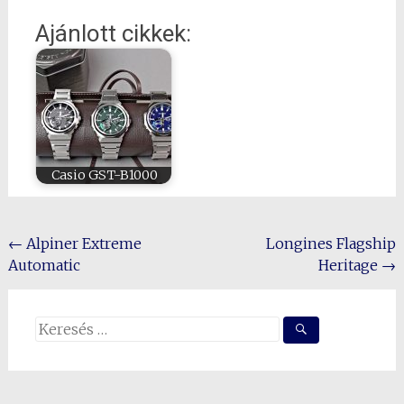
Ajánlott cikkek:
Casio GST-B1000
Post
←
Alpiner Extreme
Longines Flagship
Automatic
Heritage
→
navigation
Search
for: