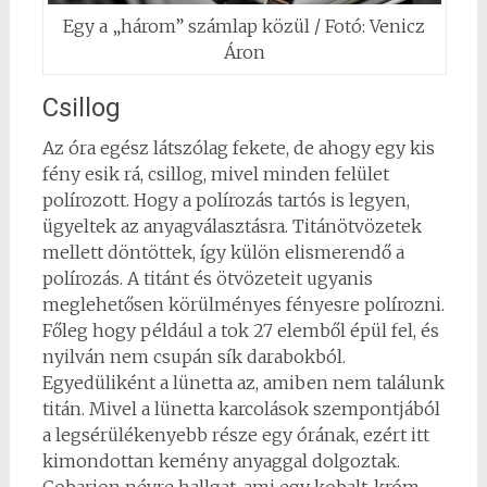
Egy a „három” számlap közül / Fotó: Venicz
Áron
Csillog
Az óra egész látszólag fekete, de ahogy egy kis
fény esik rá, csillog, mivel minden felület
polírozott. Hogy a polírozás tartós is legyen,
ügyeltek az anyagválasztásra. Titánötvözetek
mellett döntöttek, így külön elismerendő a
polírozás. A titánt és ötvözeteit ugyanis
meglehetősen körülményes fényesre polírozni.
Főleg hogy például a tok 27 elemből épül fel, és
nyilván nem csupán sík darabokból.
Egyedüliként a lünetta az, amiben nem találunk
titán. Mivel a lünetta karcolások szempontjából
a legsérülékenyebb része egy órának, ezért itt
kimondottan kemény anyaggal dolgoztak.