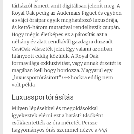
tárházról ismert, amit digitálisan jelenít meg. A
Royal Oak pedig az Audemars Piguet és egyben
a svájci óraipar egyik meghatározó luxusórája,
és kettő-három mutatóval rendelkezik csupán.
Hogy mégis életképes ez a párosítás azt a
néhány év alatt rendkívül gazdagra duzzadt
CasiOak választék jelzi. Egy valami azonban
hiányzott eddig közülük. A Royal Oak
formavilága exkluzivitást, vagy annak érzetét is
magában kell hogy hordozza. Magyarul egy
„luxussportórásított” G-Shockra eddig nem
volt példa.
Luxussportórásítás
Milyen lépésekkel és megoldásokkal
igyekeztek elérni ezt a hatást? Elsőként
csökkentették az óra méretét. Persze
hagyományos órás szemmel nézve a 44,4