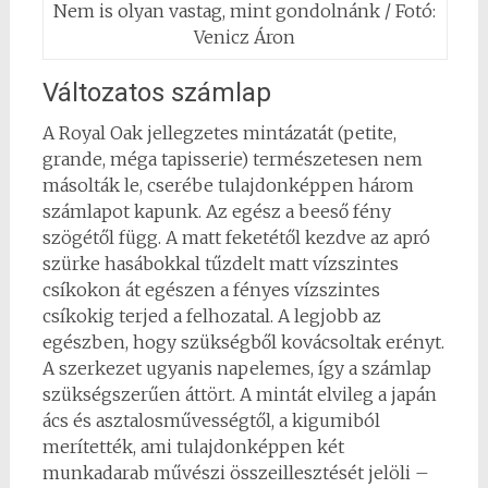
Nem is olyan vastag, mint gondolnánk / Fotó:
Venicz Áron
Változatos számlap
A Royal Oak jellegzetes mintázatát (petite,
grande, méga tapisserie) természetesen nem
másolták le, cserébe tulajdonképpen három
számlapot kapunk. Az egész a beeső fény
szögétől függ. A matt feketétől kezdve az apró
szürke hasábokkal tűzdelt matt vízszintes
csíkokon át egészen a fényes vízszintes
csíkokig terjed a felhozatal. A legjobb az
egészben, hogy szükségből kovácsoltak erényt.
A szerkezet ugyanis napelemes, így a számlap
szükségszerűen áttört. A mintát elvileg a japán
ács és asztalosművességtől, a kigumiból
merítették, ami tulajdonképpen két
munkadarab művészi összeillesztését jelöli –