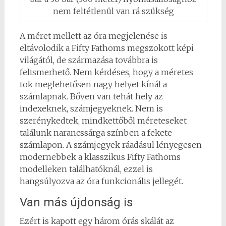
nem feltétlenül van rá szükség
A méret mellett az óra megjelenése is
eltávolodik a Fifty Fathoms megszokott képi
világától, de származása továbbra is
felismerhető. Nem kérdéses, hogy a méretes
tok meglehetősen nagy helyet kínál a
számlapnak. Bőven van tehát hely az
indexeknek, számjegyeknek. Nem is
szerénykedtek, mindkettőből méreteseket
találunk narancssárga színben a fekete
számlapon. A számjegyek ráadásul lényegesen
modernebbek a klasszikus Fifty Fathoms
modelleken találhatóknál, ezzel is
hangsúlyozva az óra funkcionális jellegét.
Van más újdonság is
Ezért is kapott egy három órás skálát az