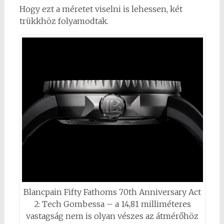
Hogy ezt a méretet viselni is lehessen, két
trükkhöz folyamodtak.
Blancpain Fifty Fathoms 70th Anniversary Act
2: Tech Gombessa – a 14,81 milliméteres
vastagság nem is olyan vészes az átmérőhöz