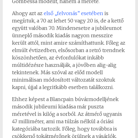
Gombessa modellt, hanem a mérete.
Ahogy azt az
első „felvonás” esetében
is
megírtuk, a 70 az lehet 50 vagy 20 is, de a kettő
együtt valóban 70. Mindenesetre a jubileumot
ünneplő második kiadás nagyon messzire
került attól, mint amire számíthattunk. Főleg az
elmúlt évtizedben, elsősorban a retró trendnek
köszönhetően, az évfordulókat inkább
múltidézésre használják, a jövőben alig-alig
tekintenek. Más szóval az előd modell
minimálisan módosított változatát szoktuk
kapni, újjal a legritkább esetben találkozni.
Ehhez képest a Blancpain búvármodelljének
második jubileumi kiadása már puszta
méretével is kilóg a sorból. Az átmérő ugyanis
47 milliméter, ami ma túlzás nélkül a óriási
kategóriába tartozik. Főleg, hogy továbbra is
csökkenő tokátmérőnek örülnek a vásárlók.