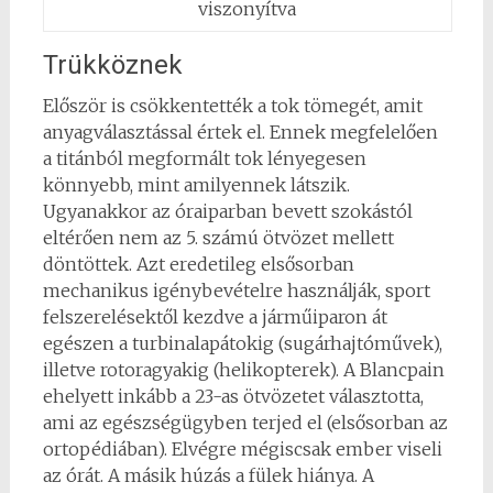
viszonyítva
Trükköznek
Először is csökkentették a tok tömegét, amit
anyagválasztással értek el. Ennek megfelelően
a titánból megformált tok lényegesen
könnyebb, mint amilyennek látszik.
Ugyanakkor az óraiparban bevett szokástól
eltérően nem az 5. számú ötvözet mellett
döntöttek. Azt eredetileg elsősorban
mechanikus igénybevételre használják, sport
felszerelésektől kezdve a járműiparon át
egészen a turbinalapátokig (sugárhajtóművek),
illetve rotoragyakig (helikopterek). A Blancpain
ehelyett inkább a 23-as ötvözetet választotta,
ami az egészségügyben terjed el (elsősorban az
ortopédiában). Elvégre mégiscsak ember viseli
az órát. A másik húzás a fülek hiánya. A