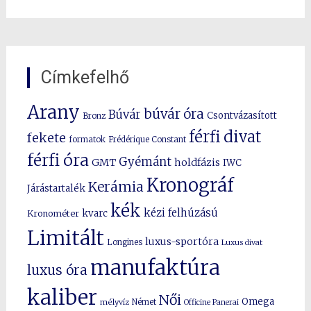
Címkefelhő
Arany
búvár óra
Búvár
Csontvázasított
Bronz
férfi divat
fekete
formatok
Frédérique Constant
férfi óra
Gyémánt
GMT
holdfázis
IWC
Kronográf
Kerámia
Járástartalék
kék
kézi felhúzású
kvarc
Kronométer
Limitált
luxus-sportóra
Longines
Luxus divat
manufaktúra
luxus óra
kaliber
Női
Omega
mélyvíz
Német
Officine Panerai