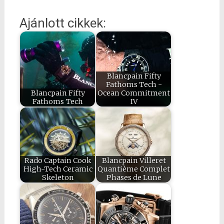
Ajánlott cikkek:
Blancpain Fifty
Fathoms Tech -
Blancpain Fifty
Ocean Commitment
Fathoms Tech
IV
Rado Captain Cook
Blancpain Villeret
High-Tech Ceramic
Quantième Complet
Skeleton
Phases de Lune