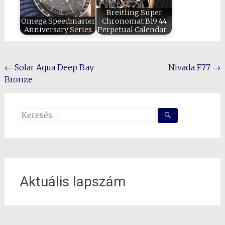
Breitling Super
Omega Speedmaster
Chronomat B19 44
Anniversary Series
Perpetual Calendar…
Post
←
Solar Aqua Deep Bay
Nivada F77
→
Bronze
navigation
Search
for:
Aktuális lapszám