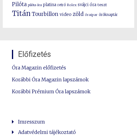
Pilóta
platina
svájci óra
teszt
pilóta óra
retró
Rolex
Titán
Tourbillon
zöld
video
óraipar
öröknaptár
Előfizetés
Óra Magazin előfizetés
Korábbi Óra Magazin lapszámok
Korábbi Prémium Óra lapszámok
Imresszum
Adatvédelmi tájékoztató