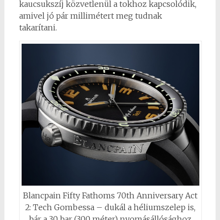
kaucsukszíj közvetlenül a tokhoz kapcsolódik,
amivel jó pár millimétert meg tudnak
takarítani.
Blancpain Fifty Fathoms 70th Anniversary Act
2: Tech Gombessa – dukál a héliumszelep is,
bár a 30 bar (300 méter) nyomásállósághoz