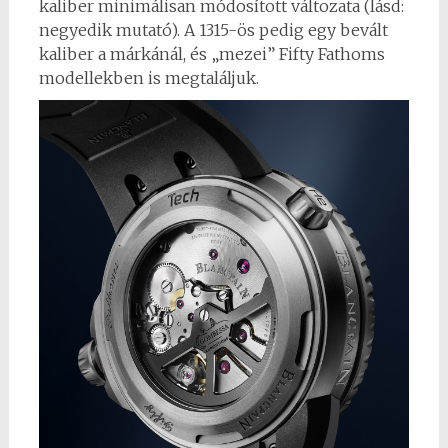
kaliber minimálisan módosított változata (lásd:
negyedik mutató). A 1315-ös pedig egy bevált
kaliber a márkánál, és „mezei” Fifty Fathoms
modellekben is megtaláljuk.