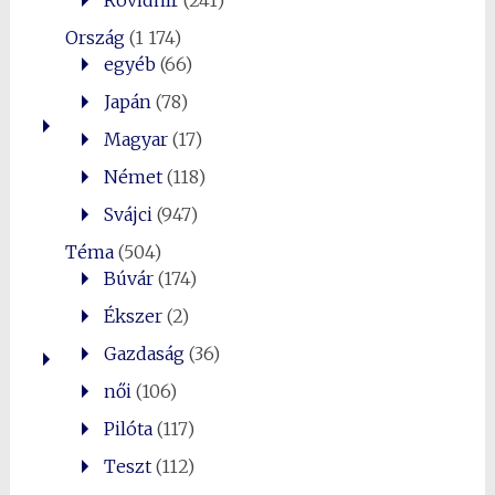
Rövidhír
(241)
Ország
(1 174)
egyéb
(66)
Japán
(78)
Magyar
(17)
Német
(118)
Svájci
(947)
Téma
(504)
Búvár
(174)
Ékszer
(2)
Gazdaság
(36)
női
(106)
Pilóta
(117)
Teszt
(112)