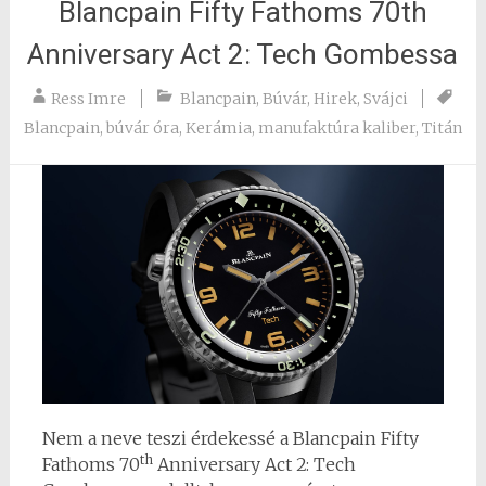
Blancpain Fifty Fathoms 70th
Anniversary Act 2: Tech Gombessa
Ress Imre
Blancpain
,
Búvár
,
Hirek
,
Svájci
Blancpain
,
búvár óra
,
Kerámia
,
manufaktúra kaliber
,
Titán
Nem a neve teszi érdekessé a Blancpain Fifty
th
Fathoms 70
Anniversary Act 2: Tech