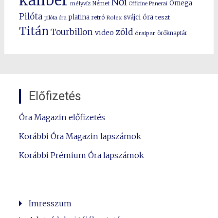
kaliber
Női
Omega
mélyvíz
Német
Officine Panerai
Pilóta
platina
svájci óra
teszt
pilóta óra
retró
Rolex
Titán
Tourbillon
zöld
video
óraipar
öröknaptár
Előfizetés
Óra Magazin előfizetés
Korábbi Óra Magazin lapszámok
Korábbi Prémium Óra lapszámok
Imresszum