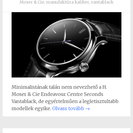
Moser & Cie
,
manufaktúra kaliber
,
vantablack
Minimalistának talán nem nevezhető a H.
Moser & Cie Endeavour Centre Seconds
Vantablack, de egyértelműen a legletisztultabb
modellek egyike.
Olvass tovább
→