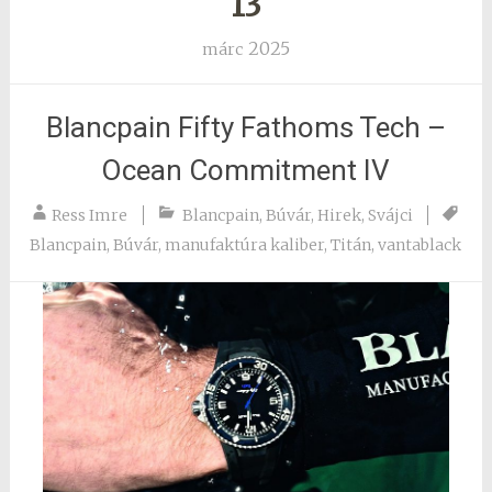
13
2025
márc
Blancpain Fifty Fathoms Tech –
Ocean Commitment IV
Ress Imre
Blancpain
,
Búvár
,
Hirek
,
Svájci
Blancpain
,
Búvár
,
manufaktúra kaliber
,
Titán
,
vantablack