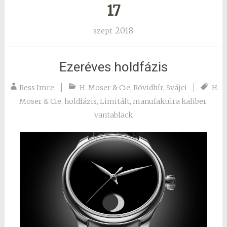
17
2018
szept
Ezeréves holdfázis
Ress Imre
H. Moser & Cie
,
Rövidhír
,
Svájci
H.
Moser & Cie
,
holdfázis
,
Limitált
,
manufaktúra kaliber
,
vantablack