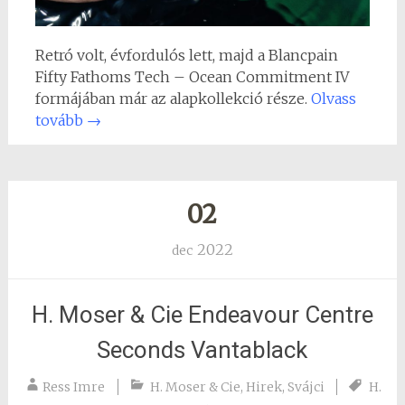
Retró volt, évfordulós lett, majd a Blancpain
Fifty Fathoms Tech – Ocean Commitment IV
formájában már az alapkollekció része.
Olvass
tovább
→
02
2022
dec
H. Moser & Cie Endeavour Centre
Seconds Vantablack
Ress Imre
H. Moser & Cie
,
Hirek
,
Svájci
H.