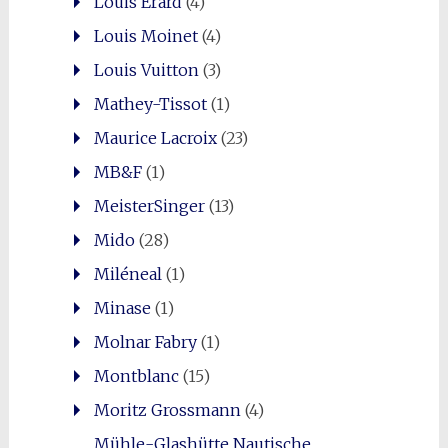
Louis Erard
(4)
Louis Moinet
(4)
Louis Vuitton
(3)
Mathey-Tissot
(1)
Maurice Lacroix
(23)
MB&F
(1)
MeisterSinger
(13)
Mido
(28)
Miléneal
(1)
Minase
(1)
Molnar Fabry
(1)
Montblanc
(15)
Moritz Grossmann
(4)
Mühle-Glashütte Nautische