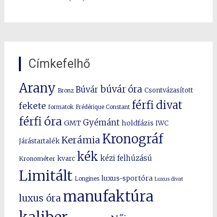
Címkefelhő
Arany
búvár óra
Búvár
Csontvázasított
Bronz
férfi divat
fekete
formatok
Frédérique Constant
férfi óra
Gyémánt
GMT
holdfázis
IWC
Kronográf
Kerámia
Járástartalék
kék
kézi felhúzású
kvarc
Kronométer
Limitált
luxus-sportóra
Longines
Luxus divat
manufaktúra
luxus óra