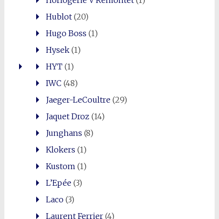
Horlogerie V Remontet
(1)
Hublot
(20)
Hugo Boss
(1)
Hysek
(1)
HYT
(1)
IWC
(48)
Jaeger-LeCoultre
(29)
Jaquet Droz
(14)
Junghans
(8)
Klokers
(1)
Kustom
(1)
L’Epée
(3)
Laco
(3)
Laurent Ferrier
(4)