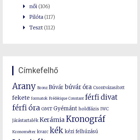
női
(106)
Pilóta
(117)
Teszt
(112)
Címkefelhő
Arany
búvár óra
Búvár
Csontvázasított
Bronz
férfi divat
fekete
formatok
Frédérique Constant
férfi óra
Gyémánt
GMT
holdfázis
IWC
Kronográf
Kerámia
Járástartalék
kék
kézi felhúzású
kvarc
Kronométer