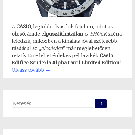
A
CASIO
, legtöbb olvasónk fejében, mint az
olcsó
, ámde
elpusztíthatatlan
G-SHOCK
széria
leledzik, miközben a kínálata jóval szélesebb,
ráadásul az „
olcsósága
” már meglehetősen
relatív. Erre lehet érdekes példa a kék
Casio
Edifice Scuderia AlphaTauri Limited Edition
!
Olvass tovább
→
Search
for: