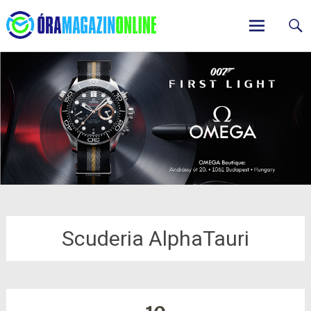
ÓraMagazinOnline
Skip
to
content
Scuderia AlphaTauri