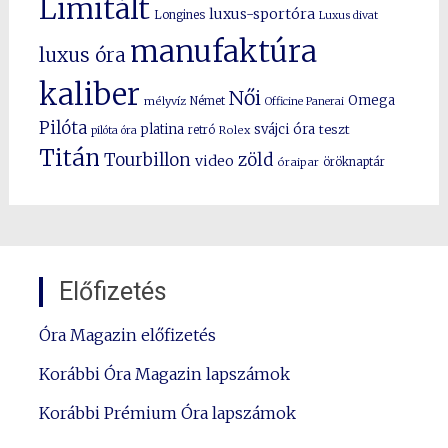
Limitált
luxus-sportóra
Longines
Luxus divat
manufaktúra
luxus óra
kaliber
Női
Omega
mélyvíz
Német
Officine Panerai
Pilóta
platina
svájci óra
teszt
pilóta óra
retró
Rolex
Titán
Tourbillon
zöld
video
óraipar
öröknaptár
Előfizetés
Óra Magazin előfizetés
Korábbi Óra Magazin lapszámok
Korábbi Prémium Óra lapszámok