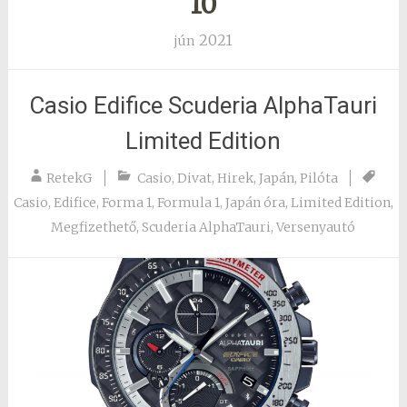
10
2021
jún
Casio Edifice Scuderia AlphaTauri
Limited Edition
RetekG
Casio
,
Divat
,
Hirek
,
Japán
,
Pilóta
Casio
,
Edifice
,
Forma 1
,
Formula 1
,
Japán óra
,
Limited Edition
,
Megfizethető
,
Scuderia AlphaTauri
,
Versenyautó