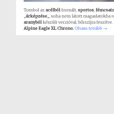
Tombol az
acélból
formált,
sportos
,
fémcsat
„
árképzése
„, soha nem látott magaslatokba r
aranyból
készült verzióval, bőrszíjra feszítve.
Alpine Eagle XL Chrono.
Olvass tovább
→