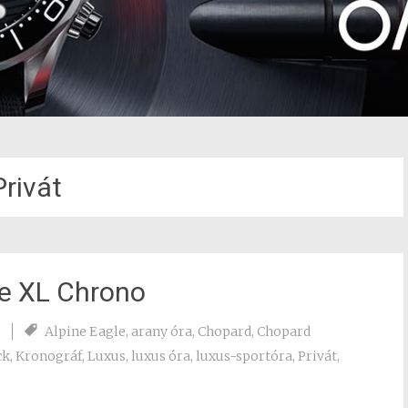
Privát
le XL Chrono
Alpine Eagle
,
arany óra
,
Chopard
,
Chopard
ck
,
Kronográf
,
Luxus
,
luxus óra
,
luxus-sportóra
,
Privát
,