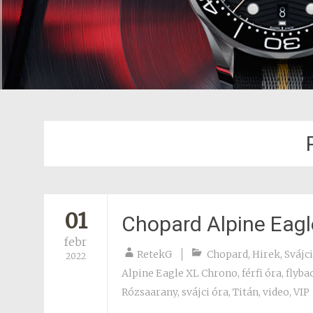
01
Chopard Alpine Eag
febr
RetekG
Chopard
,
Hirek
,
Svájci
2022
Alpine Eagle XL Chrono
,
férfi óra
,
flyba
Rózsaarany
,
svájci óra
,
Titán
,
video
,
VIP