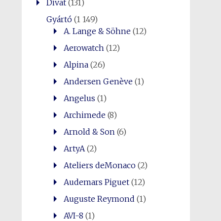
Divat
(131)
Gyártó
(1 149)
A. Lange & Söhne
(12)
Aerowatch
(12)
Alpina
(26)
Andersen Genève
(1)
Angelus
(1)
Archimede
(8)
Arnold & Son
(6)
ArtyA
(2)
Ateliers deMonaco
(2)
Audemars Piguet
(12)
Auguste Reymond
(1)
AVI-8
(1)