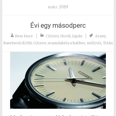
2019
márc
Évi egy másodperc
Ress Imre
Citizen
,
Hirek
,
Japán
Arany
,
Baselwolrd2019
,
Citizen
,
manufaktúra kaliber
,
mélyvíz
,
Titán