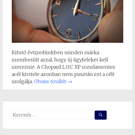
Kifutó évtizedünkben minden márka
szembesült azzal, hogy új ügyfeleket kell
szereznie. A Chopard L.U.C XP rozsdamentes
acél kivitele azonban nem pusztán ezt a célt
szolgálja.
Olvass tovább
→
Search
for: