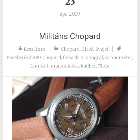
23
2019
ápr
Militáns Chopard
Ress Imre
Chopard
,
Hirek
,
Svájci
Baselwolrd2019
,
Chopard
,
flyback
,
Kronográf
,
Kronométer
,
Limitált
,
manufaktúra kaliber
,
Titán