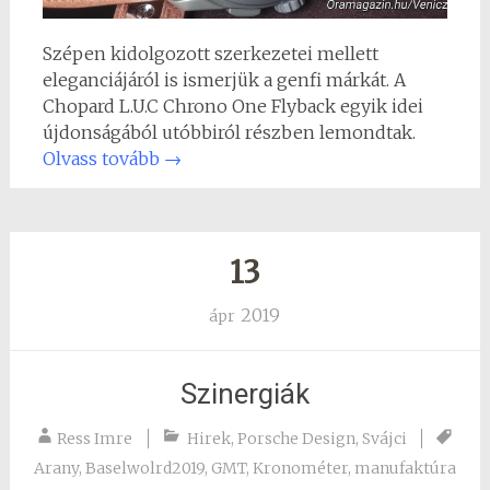
Szépen kidolgozott szerkezetei mellett
eleganciájáról is ismerjük a genfi márkát. A
Chopard L.U.C Chrono One Flyback egyik idei
újdonságából utóbbiról részben lemondtak.
Olvass tovább
→
13
2019
ápr
Szinergiák
Ress Imre
Hirek
,
Porsche Design
,
Svájci
Arany
,
Baselwolrd2019
,
GMT
,
Kronométer
,
manufaktúra