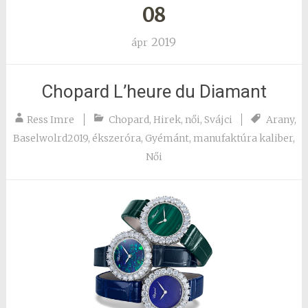
08
2019
ápr
Chopard L’heure du Diamant
Ress Imre
Chopard
,
Hirek
,
női
,
Svájci
Arany
,
Baselwolrd2019
,
ékszeróra
,
Gyémánt
,
manufaktúra kaliber
,
Női