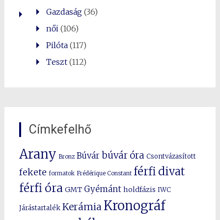
Gazdaság
(36)
női
(106)
Pilóta
(117)
Teszt
(112)
Címkefelhő
Arany
búvár óra
Búvár
Csontvázasított
Bronz
férfi divat
fekete
formatok
Frédérique Constant
férfi óra
Gyémánt
GMT
holdfázis
IWC
Kronográf
Kerámia
Járástartalék