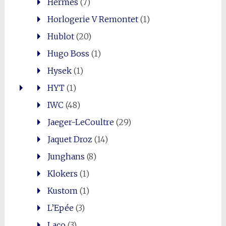
Hermès
(7)
Horlogerie V Remontet
(1)
Hublot
(20)
Hugo Boss
(1)
Hysek
(1)
HYT
(1)
IWC
(48)
Jaeger-LeCoultre
(29)
Jaquet Droz
(14)
Junghans
(8)
Klokers
(1)
Kustom
(1)
L’Epée
(3)
Laco
(3)