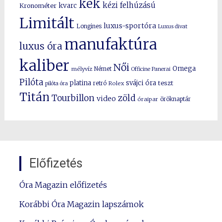
kék
kézi felhúzású
kvarc
Kronométer
Limitált
luxus-sportóra
Longines
Luxus divat
manufaktúra
luxus óra
kaliber
Női
Omega
mélyvíz
Német
Officine Panerai
Pilóta
platina
svájci óra
teszt
pilóta óra
retró
Rolex
Titán
Tourbillon
zöld
video
óraipar
öröknaptár
Előfizetés
Óra Magazin előfizetés
Korábbi Óra Magazin lapszámok