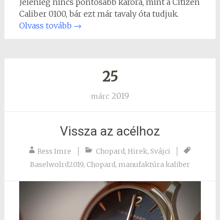
Jelenleg nincs pontosabb karóra, mint a Citizen
Caliber 0100, bár ezt már tavaly óta tudjuk.
Olvass tovább
→
25
2019
márc
Vissza az acélhoz
Ress Imre
Chopard
,
Hirek
,
Svájci
Baselwolrd2019
,
Chopard
,
manufaktúra kaliber