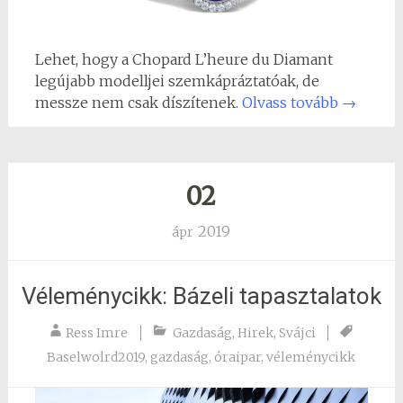
Lehet, hogy a Chopard L’heure du Diamant
legújabb modelljei szemkápráztatóak, de
messze nem csak díszítenek.
Olvass tovább
→
02
2019
ápr
Véleménycikk: Bázeli tapasztalatok
Ress Imre
Gazdaság
,
Hirek
,
Svájci
Baselwolrd2019
,
gazdaság
,
óraipar
,
véleménycikk